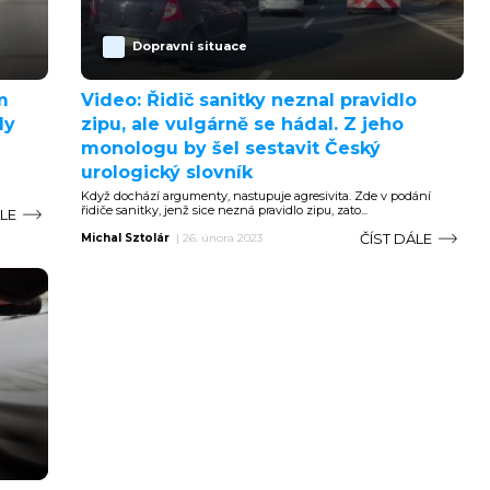
Dopravní situace
m
Video: Řidič sanitky neznal pravidlo
dy
zipu, ale vulgárně se hádal. Z jeho
monologu by šel sestavit Český
urologický slovník
Když dochází argumenty, nastupuje agresivita. Zde v podání
řidiče sanitky, jenž sice nezná pravidlo zipu, zato...
ÁLE
ČÍST DÁLE
Michal Sztolár
|
26. února 2023