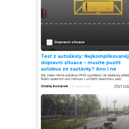
Dopravní situace
Test z autoškoly: Nejkomplikovaněj
dopravní situace – musíte pustit
autobus ze zastávky? Ano i ne
Má, nebo nemá autobus MHD vyjíždějící ze zastávky před
Řidiči osobních aut nemusí v určitém okamžiku zast...
ČÍST D
Ondřej Komárek
|
10. srpna 2023