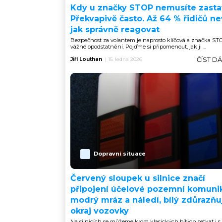
Kdy u značky STOP nemusíte zasta
Překvapivě často. Až 64 % řidičů nev
jak správně reagovat
Bezpečnost za volantem je naprosto klíčová a značka S
vážné opodstatnění. Pojďme si připomenout, jak ji ...
ČÍST D
Jiří Louthan
|
15. ledna 2026
Dopravní situace
Červený sloupek u silnice značí
připojení účelové pozemní komuni
modrý mráz a náledí, bílý zdůrazňu
okraj vozovky
Na silnicích se můžeme krom klasických bílých setkat i s