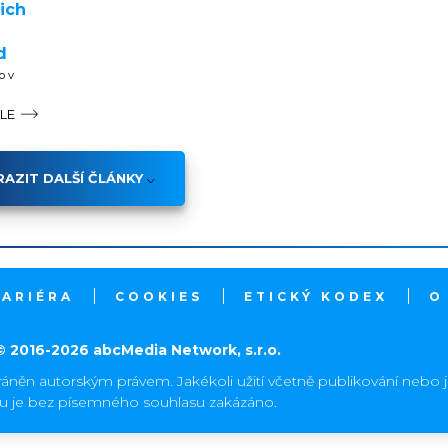
ich
d
o v
ÁLE
AZIT DALŠÍ ČLÁNKY
KARIÉRA
COOKIES
ETICKÝ KODEX
O
© 2016-2026 abcMedia Network, s.r.o.
ráněn autorským právem. Jakékoli užití včetně publikování nebo 
hu je bez písemného souhlasu zakázáno.