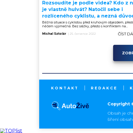
Rozsoudíte je podle videa? Kdo z n
je vlastně hulvát? Natočil sebe i
rozlíceného cyklistu, a nezná důvo
Běžná situace s cyklistou před kruhovým objezdem, přest
něčem výjimečná. Bez srážky, přesto s konfliktem na...
ČÍST D
Michal Sztolár
|
25. července 2022
ZOBR
KONTAKT
REDAKCE
Copyright 
Obsah je ch
šíření obsa