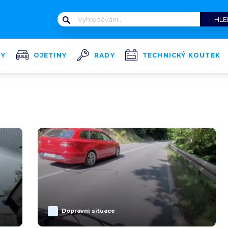
TY
OJETINY
RADY
TECHNICKÝ KOUTEK
Dopravní situace