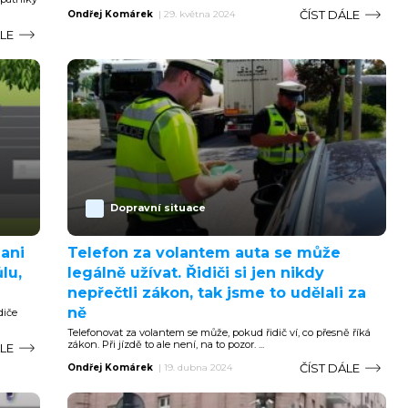
ČÍST DÁLE
Ondřej Komárek
|
29. května 2024
ÁLE
Dopravní situace
 ani
Telefon za volantem auta se může
lu,
legálně užívat. Řidiči si jen nikdy
nepřečtli zákon, tak jsme to udělali za
ně
diče
Telefonovat za volantem se může, pokud řidič ví, co přesně říká
zákon. Při jízdě to ale není, na to pozor. ...
ÁLE
ČÍST DÁLE
Ondřej Komárek
|
19. dubna 2024