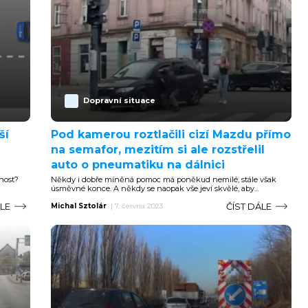
Dopravní situace
ší
Pod kamerou roztlačili cizí Mazdu přímo
na semafor, mezitím si ale rozstřelil
auto o pneumatiku na dálnici
nost?
Někdy i dobře míněná pomoc má poněkud nemilé, stále však
úsměvné konce. A někdy se naopak vše jeví skvělé, aby...
ÁLE
ČÍST DÁLE
Michal Sztolár
|
7. června 2023