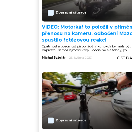
Dopravní situace
VIDEO: Motorkář to položil v přímé
přenosu na kameru, odbočení Maz
spustilo řetězovou reakci
Opatrnost a pozornost při objíždění kohokoli by měla být
naprostou samozřejmostí vždy. Speciálně ale tehdy, po...
ČÍST D
Michal Sztolár
|
25. května 2023
Dopravní situace