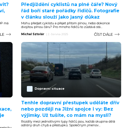
vit?
Předjíždění cyklistů na plné čáře? Nový
í,
řád boří staré pořádky řidičů. Fotografie
v článku slouží jako jasný důkaz
TOP má
Mohu předjet cyklistu a přejet přitom plnou, nebo dokonce
dvojitou plnou čáru? Pro mnoho řidičů to zůstává stá...
ÁLE
ČÍST DÁLE
Michal Sztolár
|
2. června 2025
Dopravní situace
Tenhle dopravní přestupek uděláte dřív
kace,
nebo později na Jižní spojce i vy: Bez
je
výjimky. Už tušíte, co mám na mysli?
Rozdíly mezi jednotlivými typy řidičů jsou, každá skupina dělá
odlišný druh chyb a přestupků. Společným jmenov...
 patníky