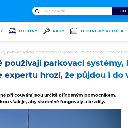
TY
OJETINY
RADY
TECHNICKÝ KOUTEK
ívají parkovací systémy, hrozí nesmyslně vysoká pokuta. Podle expertu hrozí, že půjd
ě používají parkovací systémy,
 expertu hrozí, že půjdou i do 
é při couvání jsou určitě přínosným pomocníkem,
kou však je, aby skutečně fungovaly a brzdily.