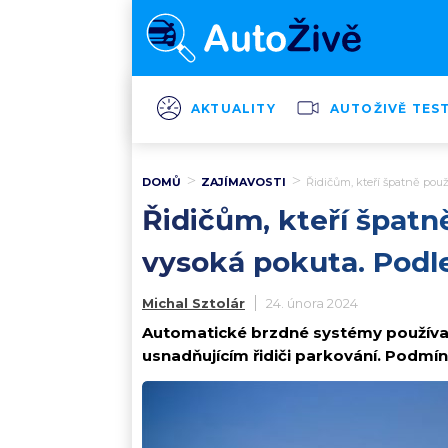
AKTUALITY
AUTOŽIVĚ TES
DOMŮ
ZAJÍMAVOSTI
Řidičům, kteří špatně použ
Řidičům, kteří špatn
vysoká pokuta. Podle
Michal Sztolár
24. února 2024
Automatické brzdné systémy používan
usnadňujícím řidiči parkování. Podmín