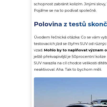
schopnost zabránit kolizím. Jinými slovy
Pojďme se na to podívat společně.
Polovina z testů skonč
Úvodem řečnická otázka: Co se vám vyba
testovacích jízd se čtyřmi SUV od různý
vzad.
Mohlo by to naplňovat význam on
ještě překvapivější je 50procentní kolize s
SUV narazila na cíl chodce velikosti dít
neaktivoval. Aha. Tak to bychom měli.