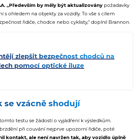
AA. „Především by měly být aktualizovány
požadavky
ní s ohledem na objekty za vozidly. To vše s cílem
pečnost řidiče, chodce nebo cyklisty,“ doplnil Brannon.
htějí zlepšit bezpečnost chodců na
ech pomocí optické iluze
 se vzácně shodují
omto testu se žádostí o vyjádření k výsledkům.
rzdění při couvání nejprve upozorní řidiče, poté
l kontakt, ale není navržen tak, aby vozidlo úplně