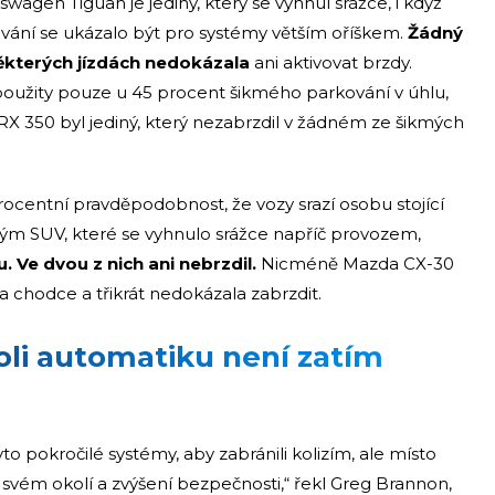
wagen Tiguan je jediný, který se vyhnul srážce, i když
vání se ukázalo být pro systémy větším oříškem.
Žádný
některých jízdách nedokázala
ani aktivovat brzdy.
y použity pouze u 45 procent šikmého parkování v úhlu,
X 350 byl jediný, který nezabrzdil v žádném ze šikmých
ocentní pravděpodobnost, že vozy srazí osobu stojící
iným SUV, které se vyhnulo srážce napříč provozem,
. Ve dvou z nich ani nebrzdil.
Nicméně Mazda CX-30
ila chodce a třikrát nedokázala zabrzdit.
oli automatiku není zatím
to pokročilé systémy, aby zabránili kolizím, ale místo
 svém okolí a zvýšení bezpečnosti,“ řekl Greg Brannon,