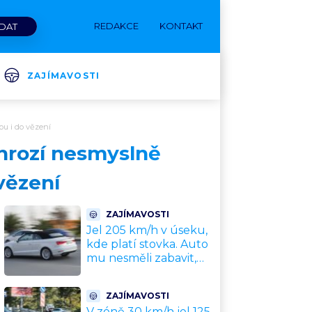
REDAKCE
KONTAKT
ZAJÍMAVOSTI
ou i do vězení
 hrozí nesmyslně
vězení
ZAJÍMAVOSTI
Jel 205 km/h v úseku,
kde platí stovka. Auto
mu nesměli zabavit,
patří leasingové firmě.
Úřad si ale poradil jinak
ZAJÍMAVOSTI
V zóně 30 km/h jel 125