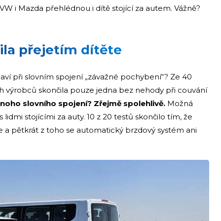
, VW i Mazda přehlédnou i dítě stojící za autem. Vážně?
ila přejetím dítěte
ví při slovním spojení „závažné pochybení“? Ze 40
ch výrobců skončila pouze jedna bez nehody při couvání
oho slovního spojení? Zřejmě spolehlivě.
Možná
 lidmi stojícími za auty. 10 z 20 testů skončilo tím, že
ěte a pětkrát z toho se automatický brzdový systém ani