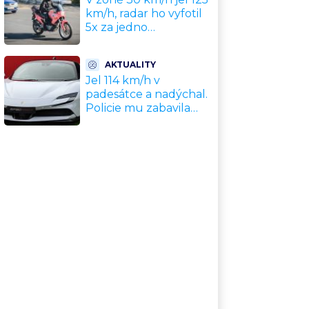
km/h, radar ho vyfotil
5x za jedno
odpoledne. Policie
motorkáře nedokázala
AKTUALITY
zastavit
Jel 114 km/h v
padesátce a nadýchal.
Policie mu zabavila
nové Ferrari za 11
milionů Kč, hrozí
dražba