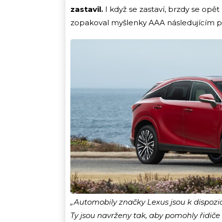
zastavil.
I když se zastaví, brzdy se opě
zopakoval myšlenky AAA následujícím p
„Automobily značky Lexus jsou k dispozi
Ty jsou navrženy tak, aby pomohly řidiče