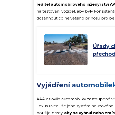
ředitel automobilového inženýrství A
na testování vozidel, aby byly konzistent
dosáhnout co největšího přínosu pro bez
Úřady c
přechod
Vyjádření automobilek
AAA oslovilo automobilky zastoupené v t
Lexus uvedl, že jeho systém nouzového b
použije brzdy,
aby se vyhnul nebo zmírni