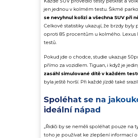
Každé SUV provedlo testy pětkrát a Volks
jen jednou v kolmém testu. Šikmé parko
se nevyhnul kolizi a všechna SUV při 
Celkové statistiky ukazují, že brzdy byl
oproti 85 procentům u kolmého. Lexus R
testů.
Pokud jde o chodce, studie ukazuje 50pr
přímo za vozidlem. Tiguan, i když je jed
zasáhl simulované dítě v každém testu
byla ještě horší. Při každé jízdě také sraz
Spoléhat se na jakouk
ideální nápad
„Řidiči by se neměli spoléhat pouze na ty
toho je používat ke zlepšení informací o