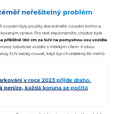
téměř neřešitelný problém
při couvání byly použity dva scénáře: couvání kolmo a
kovaným vpravo. Pro test stacionárního chodce byla
a přibližně 180 cm za SUV na pomyslnou osu vozidla
.
o provoz robotické vozidlo s měkkým cílem. V obou
. Vozy SUV začaly couvat, když byl cíl vzdálený 60 metrů.
rkování v roce 2023 přijde draho.
á peníze, každá koruna se počítá