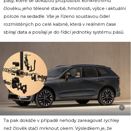
pásy, které se dokážou přizpůsobit konkrétnímu
člověku, jeho tělesné stavbě, hmotnosti, výšce i aktuální
poloze na sedadle. Vše je řízeno soustavou čidel
rozmístěných po celé kabině, která v reálném čase
sbírají data a posílají je do řídicí jednotky systému pásů.
i
Ta pak dokáže v případě nehody zareagovat rychleji
než člověk stačí mrknout okem. Výsledkem je, že