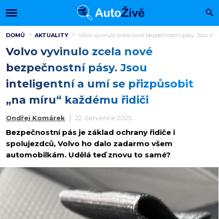
DOMŮ
AKTUALITY
Volvo vyvinulo zcela nové bezpečnostní pásy. Jsou inte
Volvo vyvinulo zcela nové
bezpečnostní pásy. Jsou
inteligentní a umí se přizpůsobit
„na míru“ každému řidiči
Ondřej Komárek
22. července 2025
Bezpečnostní pás je základ ochrany řidiče i
spolujezdců, Volvo ho dalo zadarmo všem
automobilkám. Udělá teď znovu to samé?