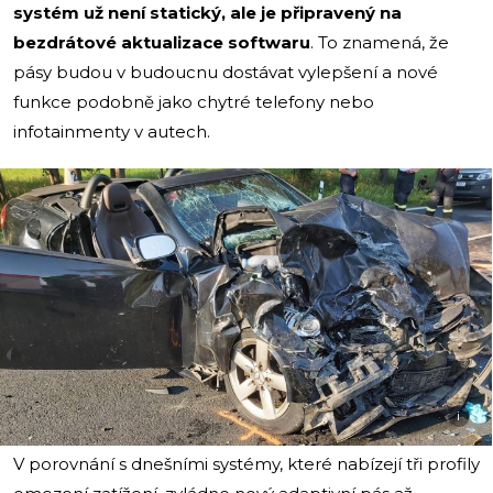
systém už není statický, ale je připravený na
bezdrátové aktualizace softwaru
. To znamená, že
pásy budou v budoucnu dostávat vylepšení a nové
funkce podobně jako chytré telefony nebo
infotainmenty v autech.
i
V porovnání s dnešními systémy, které nabízejí tři profily