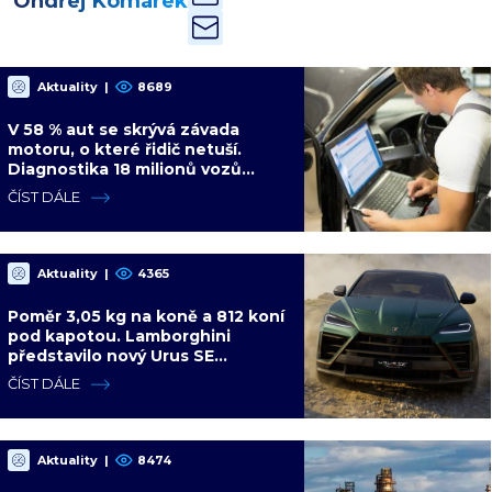
Ondřej Komárek
Aktuality
|
8689
V 58 % aut se skrývá závada
motoru, o které řidič netuší.
Diagnostika 18 milionů vozů
ukázala dalších 4 slabých míst
ČÍST DÁLE
Aktuality
|
4365
Poměr 3,05 kg na koně a 812 koní
pod kapotou. Lamborghini
představilo nový Urus SE
Performante s hybridním
ČÍST DÁLE
pohonem
Aktuality
|
8474