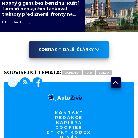
Ropný gigant bez benzinu: Ruští
farmáři nemají čím tankovat
traktory před žněmi, fronty na
pumpy trvají i několik dní
ČÍST DÁLE
ZOBRAZIT DALŠÍ ČLÁNKY
SOUVISEJÍCÍ TÉMATA:
OCHRANA
PÁSY
VOLVO
KONTAKT
REDAKCE
KARIÉRA
COOKIES
ETICKÝ KODEX
O NÁS