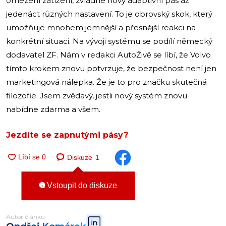
omezení zatížení, zvládne nový adaptivní pás až
jedenáct různých nastavení. To je obrovský skok, který
umožňuje mnohem jemnější a přesnější reakci na
konkrétní situaci. Na vývoji systému se podílí německý
dodavatel ZF. Nám v redakci AutoŽivě se líbí, že Volvo
tímto krokem znovu potvrzuje, že bezpečnost není jen
marketingová nálepka. Že je to pro značku skutečná
filozofie. Jsem zvědavý, jestli nový systém znovu
nabídne zdarma a všem.
Jezdíte se zapnutými pásy?
Diskuze
1
Vstoupit do diskuze
Autor článku