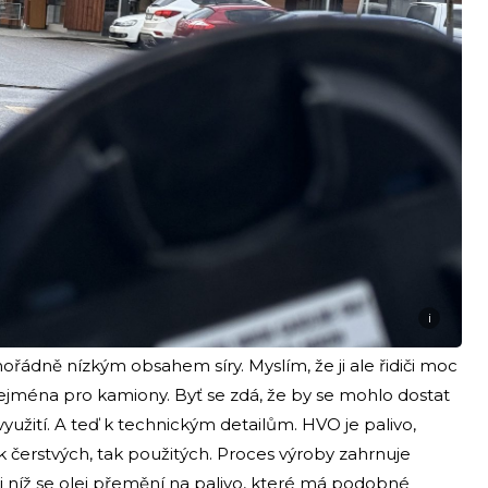
i
ořádně nízkým obsahem síry. Myslím, že ji ale řidiči moc
zejména pro kamiony. Byť se zdá, že by se mohlo dostat
využití. A teď k technickým detailům. HVO je palivo,
jak čerstvých, tak použitých. Proces výroby zahrnuje
i níž se olej přemění na palivo, které má podobné