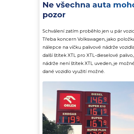
Ne všechna auta mohou
pozor
Schválení zatím proběhlo jen u pár vozi
Třeba koncern Volkswagen, jako položka v
nálepce na víčku palivové nádrže vozidl
další štítek XTL pro XTL-dieselové paliv
nádrže není štítek XTL uveden, je možn
dané vozidlo využití možné.