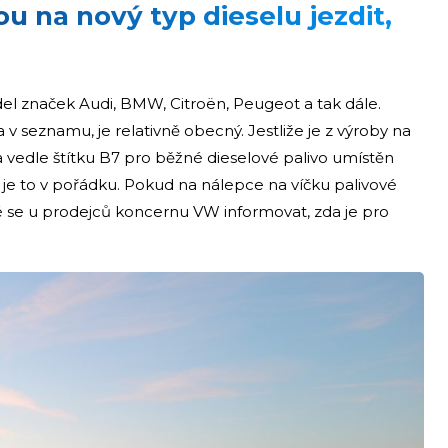
 na nový typ dieselu jezdit,
del značek Audi, BMW, Citroën, Peugeot a tak dále.
 seznamu, je relativně obecný. Jestliže je z výroby na
a vedle štítku B7 pro běžné dieselové palivo umístěn
o, je to v pořádku. Pokud na nálepce na víčku palivové
é se u prodejců koncernu VW informovat, zda je pro