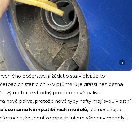
i
ychlého občerstvení žádat o starý olej. Je to
čerpacích stanicích. A v průměru je dražší než běžná
nětový motor je vhodný pro toto nové palivo.
a nová paliva, protože nové typy nafty mají svou vlastní
na seznamu kompatibilních modelů
, ale nečekejte
informace, že „není kompatibilní pro všechny modely“.