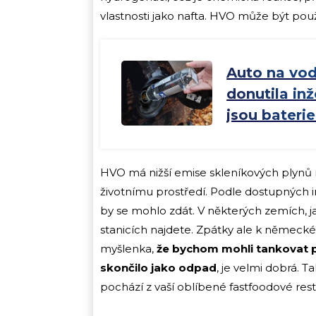
vlastnosti jako nafta. HVO může být pou
Auto na vod
donutila in
jsou baterie
HVO má nižší emise skleníkových plynů ne
životnímu prostředí. Podle dostupných i
by se mohlo zdát. V některých zemích, 
stanicích najdete. Zpátky ale k německé
myšlenka,
že bychom mohli tankovat pa
skončilo jako odpad
, je velmi dobrá. T
pochází z vaší oblíbené fastfoodové rest