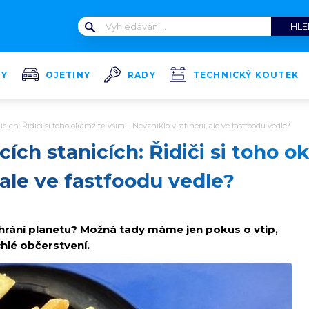
TY
OJETINY
RADY
TECHNICKÝ KOUTEK
ích: Řidiči si toho okamžitě všimli. Nevzniklo v rafinerii, ale ve fastfoodu vedle?
ích stanicích: Řidiči si toho o
, ale ve fastfoodu vedle?
achrání planetu? Možná tady máme jen pokus o vtip,
hlé občerstvení.