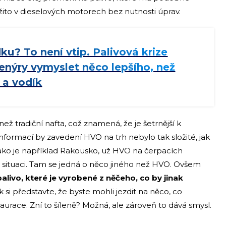
žito v dieselových motorech bez nutnosti úprav.
ku? To není vtip. Palivová krize
ženýry vymyslet něco lepšího, než
 a vodík
ž tradiční nafta, což znamená, že je šetrnější k
nformací by zavedení HVO na trh nebylo tak složité, jak
jako je například Rakousko, už HVO na čerpacích
 situaci. Tam se jedná o něco jiného než HVO. Ovšem
livo, které je vyrobené z něčeho, co by jinak
ak si představte, že byste mohli jezdit na něco, co
aurace. Zní to šíleně? Možná, ale zároveň to dává smysl.