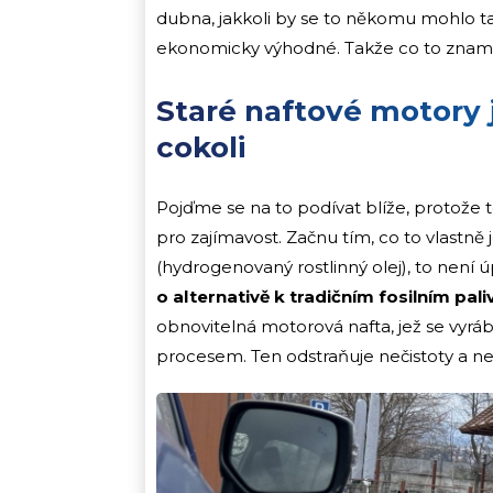
dubna, jakkoli by se to někomu mohlo tak
ekonomicky výhodné. Takže co to zname
Staré naftové motory 
cokoli
Pojďme se na to podívat blíže, protože 
pro zajímavost. Začnu tím, co to vlastn
(hydrogenovaný rostlinný olej), to nen
o alternativě k tradičním fosilním pal
obnovitelná motorová nafta, jež se vyráb
procesem. Ten odstraňuje nečistoty a ne