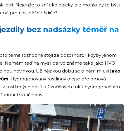
 jevit. Nejenže to zní ekologicky, ale mohlo by to být i
ná pro nás, běžné řidiče?
jezdily bez nadsázky téměř na
toto téma rozhodně stojí za pozornost. I kdyby jenom
ě je. Nemám teď na mysli palivo známé také jako HVO
í úplnou novinkou. Už nějakou dobu se o něm mluví
jako
ivům
. Hydrogenovaný rostlinný olej je přelomová
í z rostlinných olejů a živočišných tuků hydrogenačním
žádoucí sloučeniny.