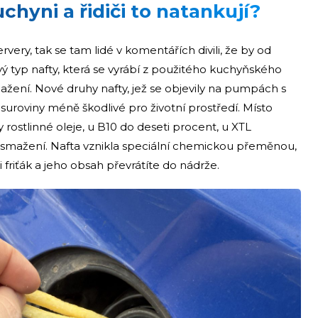
chyni a řidiči to natankují?
ery, tak se tam lidé v komentářích divili, že by od
typ nafty, která se vyrábí z použitého kuchyňského
ažení. Nové druhy nafty, jež se objevily na pumpách s
suroviny méně škodlivé pro životní prostředí. Místo
 rostlinné oleje, u B10 do deseti procent, u XTL
mažení. Nafta vznikla speciální chemickou přeměnou,
 friťák a jeho obsah převrátíte do nádrže.