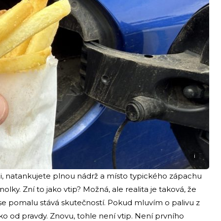
i
ici, natankujete plnou nádrž a místo typického zápachu
ky. Zní to jako vtip? Možná, ale realita je taková, že
se pomalu stává skutečností. Pokud mluvím o palivu z
ko od pravdy. Znovu, tohle není vtip. Není prvního