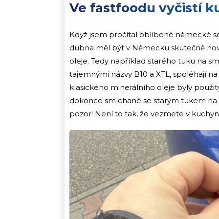
Ve fastfoodu vyčistí ku
Když jsem pročítal oblíbené německé serv
dubna měl být v Německu skutečně nový 
oleje. Tedy například starého tuku na sm
tajemnými názvy B10 a XTL, spoléhají na 
klasického minerálního oleje byly použity
dokonce smíchané se starým tukem na s
pozor! Není to tak, že vezmete v kuchyni