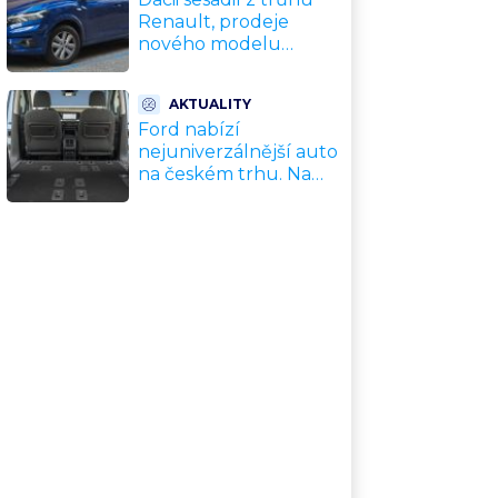
Renault, prodeje
nového modelu
vyletěly o 372 % za
jediný rok. Češi ale
AKTUALITY
jedou svojí pohádku
Ford nabízí
nejuniverzálnější auto
na českém trhu. Na
dovolenou, do práce i
na chatu za cenu
kompaktního SUV