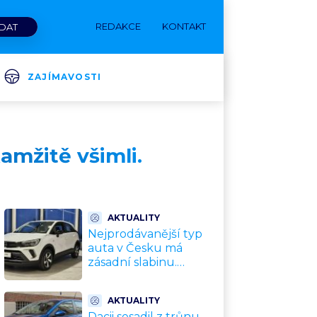
REDAKCE
KONTAKT
ZAJÍMAVOSTI
kamžitě všimli.
AKTUALITY
Nejprodávanější typ
auta v Česku má
zásadní slabinu.
Crossovery selhávají
přesně tam, kde mají
AKTUALITY
být nejsilnější
Dacii sesadil z trůnu