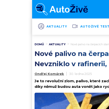
AKTUALITY
AUTOŽIVĚ TES
DOMŮ
AKTUALITY
Nové palivo na čerpacích stanic
Nové palivo na čerpac
Nevzniklo v rafinerii
Ondřej Komárek
30. ledna 2025
Je to revoluční zlom, palivo, které z
díky němuž budou auta vonět jako ryc