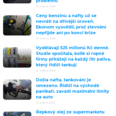
problému
15. května 2026
Ceny benzinu a nafty už se
nevrátí na dřívější úroveň.
Ekonom vysvětlil, proč zlevnění
nepřijde ani po konci krize
14. května 2026
Vydělávají 525 milionů Kč denně.
Studie spočítala, kolik si ropné
firmy přirážejí na každý litr paliva,
který řidiči tankují
12. května 2026
Došla nafta, tankování je
omezeno. Řidiči na východě
panikaří, zavádí maximální limity
na auto
15. dubna 2026
Řepkový olej ze supermarketu