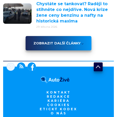
Chystáte se tankovat? Raději to
stihněte co nejdříve. Nová krize
žene ceny benzinu a nafty na
historická maxima
29. března 2026
ZOBRAZIT DALŠÍ ČLÁNKY
KONTAKT
REDAKCE
KARIÉRA
COOKIES
ETICKÝ KODEX
O NÁS