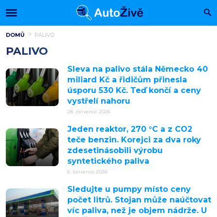
DOMŮ
PALIVO
PALIVO
Sleva na palivo stála Německo 40
miliard Kč a řidičům přinesla
úsporu 530 Kč. Teď končí a ceny
vystřelí nahoru
28. července 2026
Jeden reaktor, 270 °C a z CO2
teče benzin. Korejci za dva roky
zdesetinásobili výrobu
syntetického paliva
6. července 2026
Sledujte u pumpy místo ceny
počet litrů. Stojan může naúčtovat
víc paliva, než je objem nádrže. U