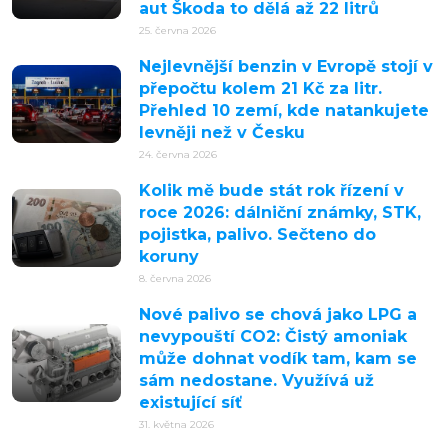
aut Škoda to dělá až 22 litrů
25. června 2026
Nejlevnější benzin v Evropě stojí v
přepočtu kolem 21 Kč za litr.
Přehled 10 zemí, kde natankujete
levněji než v Česku
24. června 2026
Kolik mě bude stát rok řízení v
roce 2026: dálniční známky, STK,
pojistka, palivo. Sečteno do
koruny
8. června 2026
Nové palivo se chová jako LPG a
nevypouští CO2: Čistý amoniak
může dohnat vodík tam, kam se
sám nedostane. Využívá už
existující síť
31. května 2026