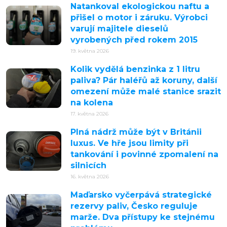
Natankoval ekologickou naftu a
přišel o motor i záruku. Výrobci
varují majitele dieselů
vyrobených před rokem 2015
19. května 2026
Kolik vydělá benzinka z 1 litru
paliva? Pár haléřů až koruny, další
omezení může malé stanice srazit
na kolena
17. května 2026
Plná nádrž může být v Británii
luxus. Ve hře jsou limity při
tankování i povinné zpomalení na
silnicích
16. května 2026
Maďarsko vyčerpává strategické
rezervy paliv, Česko reguluje
marže. Dva přístupy ke stejnému