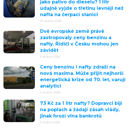
jako palivo do dieselu? 1 litr
údajně vyjde o třetinu levněji než
nafta na čerpací stanici
12. dubna 2026
Dvě evropské země právě
zastropovaly ceny benzinu a
nafty. Řidiči v Česku mohou jen
závidět
5. dubna 2026
Ceny benzínu i nafty zdraží na
nová maxima. Může přijít nejhorší
energetická krize od 70. let, varují
analytici
4. dubna 2026
73 Kč za 1 litr nafty? Dopravci bijí
na poplach a žádají zásah vlády,
jinak hrozí vlna bankrotů
3. dubna 2026