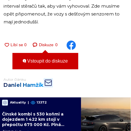
interval stěračů tak, aby vám vyhovoval. Zde musíme
opět připomenout, že vozy s dešťovým senzorem to
mají jednodušší.
Diskuze
0
Vstoupit do diskuze
Autor článku
Daniel Hamžík
Aktuality
|
13372
Čínské kombi s 530 koňmi a
dojezdem 1 422 km stojí v
přepočtu 675 000 Kč. Plná
výbava je v ceně, VW a BMW mají