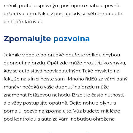
měnit, proto je správným postupem snaha o pevné
držení volantu. Nikoliv postup, kdy se větrem budete
chtít přetlačovat.
Zpomalujte pozvolna
Jakmile vjedete do prudké bouře, je velkou chybou
dupnout na brzdu. Opět zde může hrozit riziko smyku,
kdy se auto stává neovladatelným. Také myslete na
fakt, že na silnici nejste sami. Mnoho řidičů za vámi daný
manévr nečeká a vaše dupnutí na brzdu může
znamenat řetězovou nehodu. Brzdit je často nutností,
ale vždy postupujte opatrně. Dejte nohu z plynu a
pomalu, pozvolna zpomalujte. Vůz budete mít lépe
pod kontrolou a auta za vámi nebudou ohrožena.