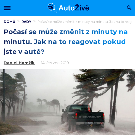
DOMŮ
RADY
Počasí se může změnit z minuty na minutu. Jak na to reagov
Počasí se může změnit z minuty na
minutu. Jak na to reagovat pokud
jste v autě?
Daniel Hamžík
14. června 2019