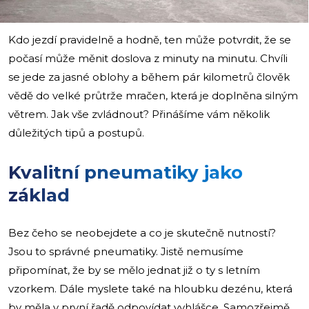
Kdo jezdí pravidelně a hodně, ten může potvrdit, že se
počasí může měnit doslova z minuty na minutu. Chvíli
se jede za jasné oblohy a během pár kilometrů člověk
vědě do velké průtrže mračen, která je doplněna silným
větrem. Jak vše zvládnout? Přinášíme vám několik
důležitých tipů a postupů.
Kvalitní pneumatiky jako
základ
Bez čeho se neobejdete a co je skutečně nutností?
Jsou to správné pneumatiky. Jistě nemusíme
připomínat, že by se mělo jednat již o ty s letním
vzorkem. Dále myslete také na hloubku dezénu, která
by měla v první řadě odpovídat vyhlášce. Samozřejmě