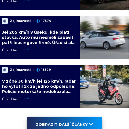
ČÍST DÁLE
problém
Zajímavosti
|
17574
Jel 205 km/h v úseku, kde platí
stovka. Auto mu nesměli zabavit,
patří leasingové firmě. Úřad si ale
poradil jinak
ČÍST DÁLE
Zajímavosti
|
15399
V zóně 30 km/h jel 125 km/h, radar
ho vyfotil 5x za jedno odpoledne.
Policie motorkáře nedokázala
zastavit
ČÍST DÁLE
ZOBRAZIT DALŠÍ ČLÁNKY