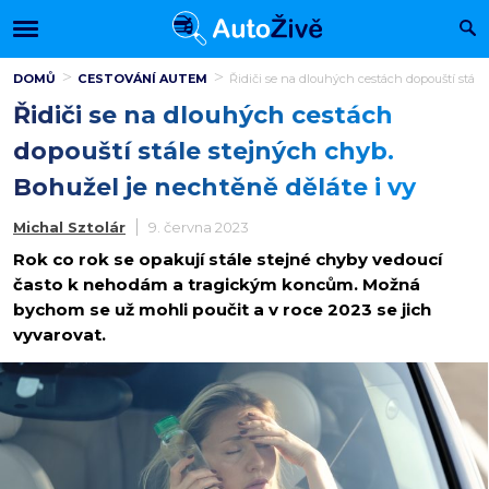
DOMŮ
CESTOVÁNÍ AUTEM
Řidiči se na dlouhých cestách dopouští stále
Řidiči se na dlouhých cestách
dopouští stále stejných chyb.
Bohužel je nechtěně děláte i vy
Michal Sztolár
9. června 2023
Rok co rok se opakují stále stejné chyby vedoucí
často k nehodám a tragickým koncům. Možná
bychom se už mohli poučit a v roce 2023 se jich
vyvarovat.