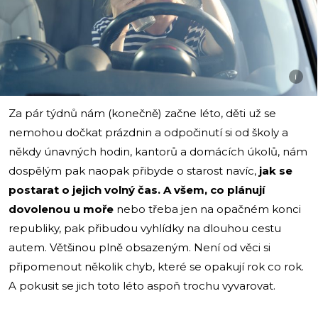
i
Za pár týdnů nám (konečně) začne léto, děti už se
nemohou dočkat prázdnin a odpočinutí si od školy a
někdy únavných hodin, kantorů a domácích úkolů, nám
dospělým pak naopak přibyde o starost navíc,
jak se
postarat o jejich volný čas. A všem, co plánují
dovolenou u moře
nebo třeba jen na opačném konci
republiky, pak přibudou vyhlídky na dlouhou cestu
autem. Většinou plně obsazeným. Není od věci si
připomenout několik chyb, které se opakují rok co rok.
A pokusit se jich toto léto aspoň trochu vyvarovat.