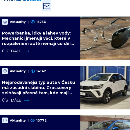
Aktuality
|
15756
Powerbanka, léky a lahev vody:
Mechanici jmenují věci, které v
rozpáleném autě nemají co dělat.
Hrozí i požár
ČÍST DÁLE
Aktuality
|
14142
Nejprodávanější typ auta v Česku
má zásadní slabinu. Crossovery
selhávají přesně tam, kde mají
být nejsilnější
ČÍST DÁLE
Aktuality
|
13772