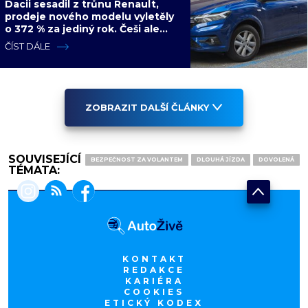
Dacii sesadil z trůnu Renault,
prodeje nového modelu vyletěly
o 372 % za jediný rok. Češi ale
jedou svojí pohádku
ČÍST DÁLE
ZOBRAZIT DALŠÍ ČLÁNKY
SOUVISEJÍCÍ
BEZPEČNOST ZA VOLANTEM
DLOUHÁ JÍZDA
DOVOLENÁ
TÉMATA:
KONTAKT
REDAKCE
KARIÉRA
COOKIES
ETICKÝ KODEX