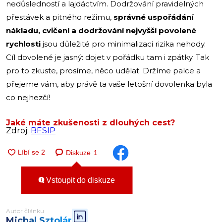
nedůsledností a lajdáctvím. Dodržování pravidelných
přestávek a pitného režimu,
správné uspořádání
nákladu, cvičení a dodržování nejvyšší povolené
rychlosti
jsou důležité pro minimalizaci rizika nehody.
Cíl dovolené je jasný: dojet v pořádku tam i zpátky. Tak
pro to zkuste, prosíme, něco udělat. Držíme palce a
přejeme vám, aby právě ta vaše letošní dovolenka byla
co nejhezčí!
Jaké máte zkušenosti z dlouhých cest?
Zdroj:
BESIP
Diskuze
1
Vstoupit do diskuze
Autor článku
Michal Sztolár