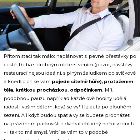
i
Přitom stačí tak málo: naplánovat si pevné přestávky po
cestě, třeba s drobným občerstvením (pozor, návštěvy
restaurací nejsou ideální, s plným žaludkem po svíčkové
a knedlících se vám
pojede citelně hůře), protažením
těla, krátkou procházkou, odpočinkem.
Mít
podobnou pauzu například každé dvě hodiny udělá
radost i vašim dětem, když se vyřítí z auta po dlouhém
sezení. A i když budou spát a vy se budete procházet
na prázdném parkovišti a dýchat chladný noční vzduch
– i tak to má smysl. Vrátí se vám to v podobě