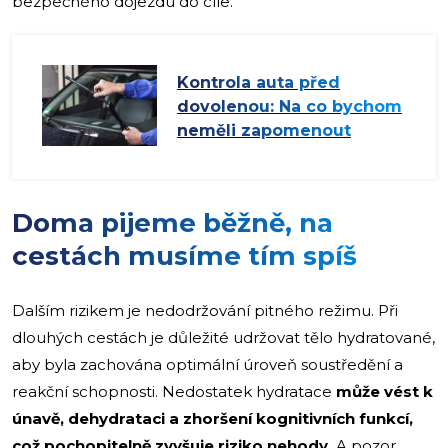
bezpečného dojezdu do cíle.
Kontrola auta před
dovolenou: Na co bychom
neměli zapomenout
Doma pijeme běžně, na
cestách musíme tím spíš
Dalším rizikem je nedodržování pitného režimu. Při
dlouhých cestách je důležité udržovat tělo hydratované,
aby byla zachována optimální úroveň soustředění a
reakční schopnosti. Nedostatek hydratace
může vést k
únavě, dehydrataci a zhoršení kognitivních funkcí,
což pochopitelně zvyšuje riziko nehody.
A pozor,