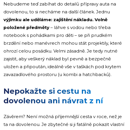
Nebudeme teď zabíhat do detailů přípravy auta na
dovolenou, to si necháme na další článek. Jednu
výjimku ale uděláme: zajištění nákladu. Volně
položené předměty
– láhve s vodou nebo třeba
notebook s pohádkami pro děti – se při prudkém
brzdění nebo manévrech mohou stát projektily, které
ohrozí celou posádku. Velmi zásadně. Je tedy nutné
zajistit, aby veškerý náklad byl pevně a bezpečně
uložen a připoután, ideálně vše v taškách pod krytem
zavazadlového prostoru (u kombi a hatchbacků).
Nepokažte si cestu na
dovolenou ani návrat z ní
Závěrem? Není možná příjemnější cesta v roce, než je
ta na dovolenou. Je zbytečné si ji fatálně pokazit vlastní