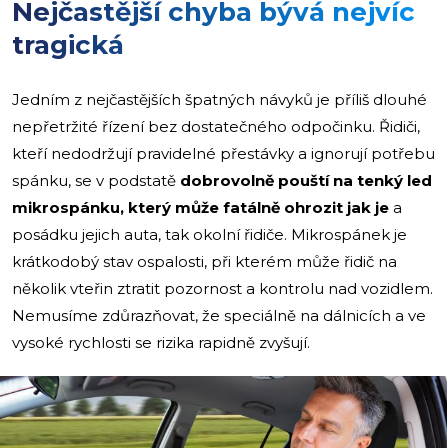
Nejčastější chyba bývá nejvíc
tragická
Jedním z nejčastějších špatných návyků je příliš dlouhé
nepřetržité řízení bez dostatečného odpočinku. Řidiči,
kteří nedodržují pravidelné přestávky a ignorují potřebu
spánku, se v podstatě
dobrovolně pouští na tenký led
mikrospánku, který může fatálně ohrozit jak je
a
posádku jejich auta, tak okolní řidiče. Mikrospánek je
krátkodobý stav ospalosti, při kterém může řidič na
několik vteřin ztratit pozornost a kontrolu nad vozidlem.
Nemusíme zdůrazňovat, že speciálně na dálnicích a ve
vysoké rychlosti se rizika rapidně zvyšují.