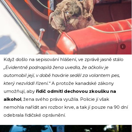
i
Když došlo na sepisování hlášení, ve zprávě jasně stálo
„Evidentně podnapilá žena uvedla, že ačkoliv je
automobil její, v době havárie seděl za volantem pes,
který nezvládl řízení.“
A protože kanadské zákony
umožňují, aby
řidič odmítl dechovou zkoušku na
alkohol
, žena svého práva využila. Policie jí však
nemohla nařídit ani rozbor krve, a tak jí pouze na 90 dní
odebrala řidičské oprávnění.