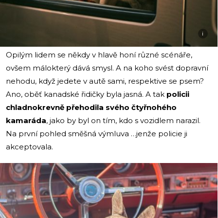
i
Opilým lidem se někdy v hlavě honí různé scénáře,
ovšem málokterý dává smysl. A na koho svést dopravní
nehodu, když jedete v autě sami, respektive se psem?
Ano, oběť kanadské řidičky byla jasná. A tak
policii
chladnokrevně přehodila svého čtyřnohého
kamaráda
, jako by byl on tím, kdo s vozidlem narazil.
Na první pohled směšná výmluva …jenže policie ji
akceptovala.