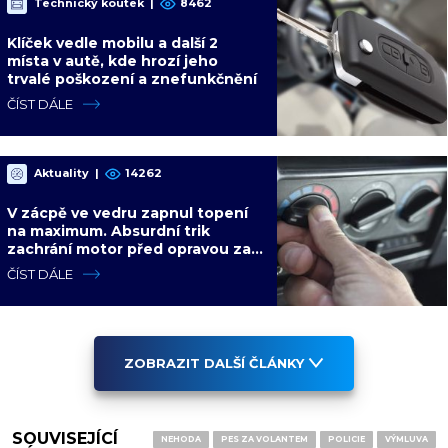
Technický koutek
|
8462
Klíček vedle mobilu a další 2
místa v autě, kde hrozí jeho
trvalé poškození a znefunkčnění
ČÍST DÁLE
Aktuality
|
14262
V zácpě ve vedru zapnul topení
na maximum. Absurdní trik
zachrání motor před opravou za
desítky tisíc
ČÍST DÁLE
ZOBRAZIT DALŠÍ ČLÁNKY
SOUVISEJÍCÍ
NEHODA
PES ZA VOLANTEM
POLICIE
VÝMLUVA