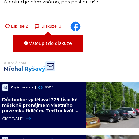
A pokud je nám známo, pes postihu ušel.
Diskuze
0
Vstoupit do diskuze
Autor článku
Michal Ryšavý
Zajímavosti
|
9528
Důchodce vydělával 225 tisíc Kč
měsíčně pronájmem vlastního
pozemku řidičům. Teď ho kvůli
tomu čeká soud
ČÍST DÁLE