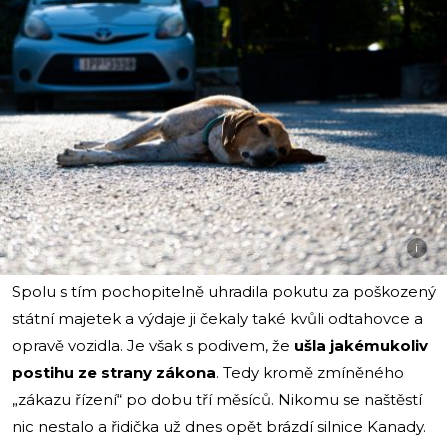
i
Spolu s tím pochopitelně uhradila pokutu za poškozený
státní majetek a výdaje ji čekaly také kvůli odtahovce a
opravě vozidla. Je však s podivem, že
ušla jakémukoliv
postihu ze strany zákona
. Tedy kromě zmíněného
„zákazu řízení“ po dobu tří měsíců. Nikomu se naštěstí
nic nestalo a řidička už dnes opět brázdí silnice Kanady.