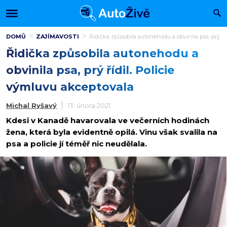
DOMŮ
ZAJÍMAVOSTI
Řidička způsobila autonehodu a obvinila psa, prý ří
Řidička způsobila autonehodu a
obvinila psa, prý řídil. Policie
výmluvu akceptovala
Michal Ryšavý
13. února 2021
Kdesi v Kanadě havarovala ve večerních hodinách
žena, která byla evidentně opilá. Vinu však svalila na
psa a policie jí téměř nic neudělala.