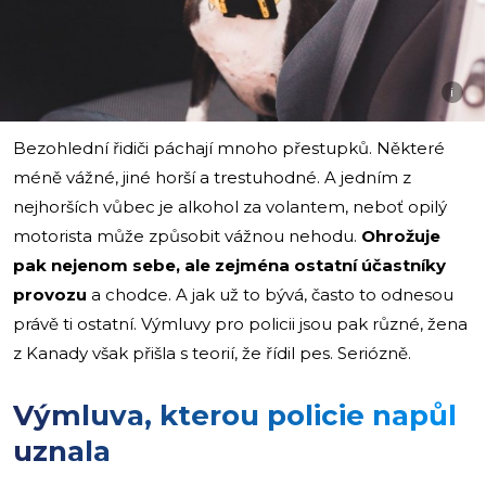
i
Bezohlední řidiči páchají mnoho přestupků. Některé
méně vážné, jiné horší a trestuhodné. A jedním z
nejhorších vůbec je alkohol za volantem, neboť opilý
motorista může způsobit vážnou nehodu.
Ohrožuje
pak nejenom sebe, ale zejména ostatní účastníky
provozu
a chodce. A jak už to bývá, často to odnesou
právě ti ostatní. Výmluvy pro policii jsou pak různé, žena
z Kanady však přišla s teorií, že řídil pes. Seriózně.
Výmluva, kterou policie napůl
uznala