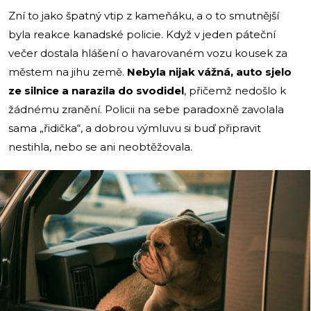
Zní to jako špatný vtip z kameňáku, a o to smutnější
byla reakce kanadské policie. Když v jeden páteční
večer dostala hlášení o havarovaném vozu kousek za
městem na jihu země.
Nebyla nijak vážná, auto sjelo
ze silnice a narazila do svodidel
, přičemž nedošlo k
žádnému zranění. Policii na sebe paradoxně zavolala
sama „řidička“, a dobrou výmluvu si buď připravit
nestihla, nebo se ani neobtěžovala.