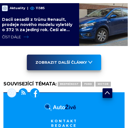
Aktuality
|
11385
Dacii sesadil z trůnu Renault,
prodeje nového modelu vyletěly
o 372 % za jediný rok. Češi ale
jedou svojí pohádku
ČÍST DÁLE
ZOBRAZIT DALŠÍ ČLÁNKY
SOUVISEJÍCÍ TÉMATA:
BEZPEČNOST
FORD
MOTOR
KONTAKT
REDAKCE