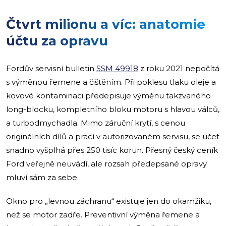
Čtvrt milionu a víc: anatomie
účtu za opravu
Fordův servisní bulletin
SSM 49918
z roku 2021 nepočítá
s výměnou řemene a čištěním. Při poklesu tlaku oleje a
kovové kontaminaci předepisuje výměnu takzvaného
long-blocku, kompletního bloku motoru s hlavou válců,
a turbodmychadla. Mimo záruční krytí, s cenou
originálních dílů a prací v autorizovaném servisu, se účet
snadno vyšplhá přes 250 tisíc korun. Přesný český ceník
Ford veřejně neuvádí, ale rozsah předepsané opravy
mluví sám za sebe.
Okno pro „levnou záchranu“ existuje jen do okamžiku,
než se motor zadře. Preventivní výměna řemene a