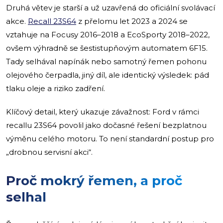
Druhá větev je starší a už uzavřená do oficiální svolávací
akce.
Recall 23S64
z přelomu let 2023 a 2024 se
vztahuje na Focusy 2016–2018 a EcoSporty 2018–2022,
ovšem výhradně se šestistupňovým automatem 6F15.
Tady selhával napínák nebo samotný řemen pohonu
olejového čerpadla, jiný díl, ale identický výsledek: pád
tlaku oleje a riziko zadření.
Klíčový detail, který ukazuje závažnost: Ford v rámci
recallu 23S64 povolil jako dočasné řešení bezplatnou
výměnu celého motoru. To není standardní postup pro
„drobnou servisní akci“.
Proč mokrý řemen, a proč
selhal