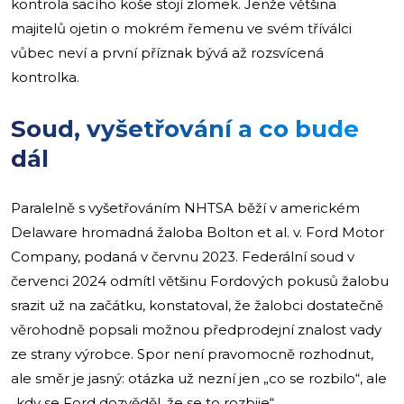
kontrola sacího koše stojí zlomek. Jenže většina
majitelů ojetin o mokrém řemenu ve svém tříválci
vůbec neví a první příznak bývá až rozsvícená
kontrolka.
Soud, vyšetřování a co bude
dál
Paralelně s vyšetřováním NHTSA běží v americkém
Delaware hromadná žaloba Bolton et al. v. Ford Motor
Company, podaná v červnu 2023. Federální soud v
červenci 2024 odmítl většinu Fordových pokusů žalobu
srazit už na začátku, konstatoval, že žalobci dostatečně
věrohodně popsali možnou předprodejní znalost vady
ze strany výrobce. Spor není pravomocně rozhodnut,
ale směr je jasný: otázka už nezní jen „co se rozbilo“, ale
„kdy se Ford dozvěděl, že se to rozbije“.