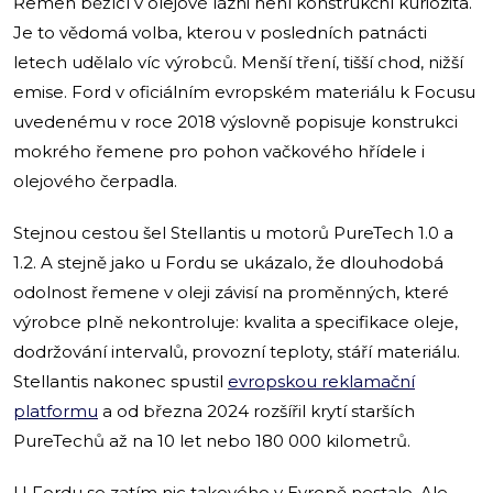
Řemen běžící v olejové lázni není konstrukční kuriozita.
Je to vědomá volba, kterou v posledních patnácti
letech udělalo víc výrobců. Menší tření, tišší chod, nižší
emise. Ford v oficiálním evropském materiálu k Focusu
uvedenému v roce 2018 výslovně popisuje konstrukci
mokrého řemene pro pohon vačkového hřídele i
olejového čerpadla.
Stejnou cestou šel Stellantis u motorů PureTech 1.0 a
1.2. A stejně jako u Fordu se ukázalo, že dlouhodobá
odolnost řemene v oleji závisí na proměnných, které
výrobce plně nekontroluje: kvalita a specifikace oleje,
dodržování intervalů, provozní teploty, stáří materiálu.
Stellantis nakonec spustil
evropskou reklamační
platformu
a od března 2024 rozšířil krytí starších
PureTechů až na 10 let nebo 180 000 kilometrů.
U Fordu se zatím nic takového v Evropě nestalo. Ale