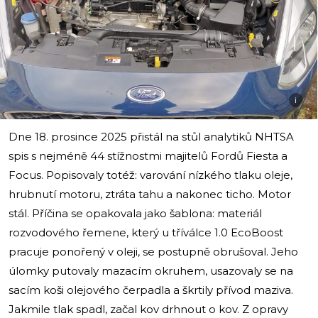
i
Dne 18. prosince 2025 přistál na stůl analytiků NHTSA
spis s nejméně 44 stížnostmi majitelů Fordů Fiesta a
Focus. Popisovaly totéž: varování nízkého tlaku oleje,
hrubnutí motoru, ztráta tahu a nakonec ticho. Motor
stál. Příčina se opakovala jako šablona: materiál
rozvodového řemene, který u tříválce 1.0 EcoBoost
pracuje ponořený v oleji, se postupně obrušoval. Jeho
úlomky putovaly mazacím okruhem, usazovaly se na
sacím koši olejového čerpadla a škrtily přívod maziva.
Jakmile tlak spadl, začal kov drhnout o kov. Z opravy