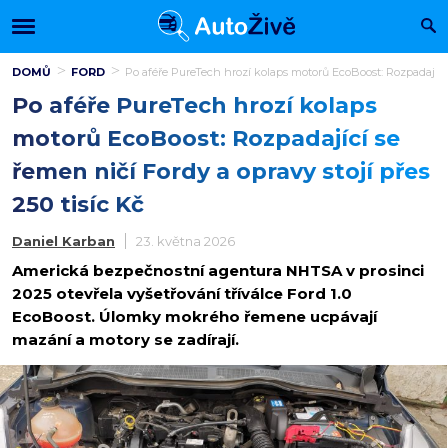
DOMŮ
FORD
Po aféře PureTech hrozí kolaps motorů EcoBoost: Rozpadající s
Po aféře PureTech hrozí kolaps
motorů EcoBoost: Rozpadající se
řemen ničí Fordy a opravy stojí přes
250 tisíc Kč
Daniel Karban
23. května 2026
Americká bezpečnostní agentura NHTSA v prosinci
2025 otevřela vyšetřování tříválce Ford 1.0
EcoBoost. Úlomky mokrého řemene ucpávají
mazání a motory se zadírají.