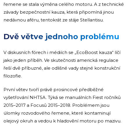
řemene se stala výměna celého motoru. A z technické
závady bezpečnostní kauza, která připomíná jinou
nedávnou aféru, tentokrát ze stáje Stellantisu.
Dvě větve jednoho problému
V diskusních fórech i médiích se „EcoBoost kauza“ líčí
jako jeden příběh. Ve skutečnosti americká regulace
řeší dvě příbuzné, ale odlišné vady stejné konstrukční
filozofie.
První větev tvoří právě prosincové předběžné
vyšetřování NHTSA. Týká se manuálních Fiest ročníků
2015–2017 a Focusů 2015–2018. Problémem jsou
úlomky rozvodového řemene, které kontaminují
olejový okruh a vedou k hladovění motoru po mazivu.