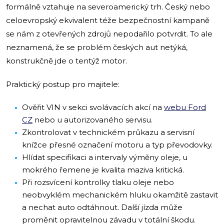
formálně vztahuje na severoamerický trh. Český nebo
celoevropský ekvivalent téže bezpečnostní kampaně
se nám z otevřených zdrojů nepodařilo potvrdit. To ale
neznamená, že se problém českých aut netýká,
konstrukčně jde o tentýž motor.
Praktický postup pro majitele:
Ověřit VIN v sekci svolávacích akcí na
webu Ford
CZ
nebo u autorizovaného servisu.
Zkontrolovat v technickém průkazu a servisní
knížce přesné označení motoru a typ převodovky.
Hlídat specifikaci a intervaly výměny oleje, u
mokrého řemene je kvalita maziva kritická.
Při rozsvícení kontrolky tlaku oleje nebo
neobvyklém mechanickém hluku okamžitě zastavit
a nechat auto odtáhnout. Další jízda může
proměnit opravitelnou závadu v totální škodu.