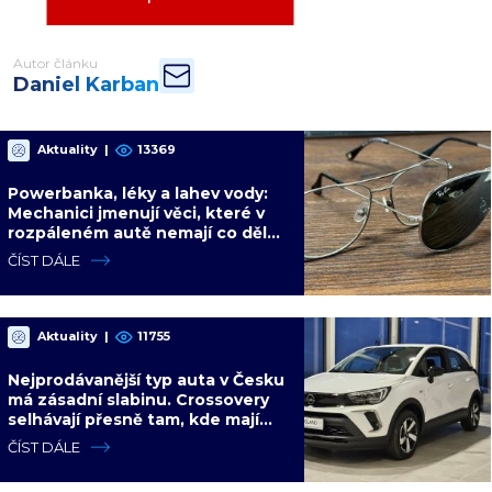
Autor článku
Daniel Karban
Aktuality
|
13369
Powerbanka, léky a lahev vody:
Mechanici jmenují věci, které v
rozpáleném autě nemají co dělat.
Hrozí i požár
ČÍST DÁLE
Aktuality
|
11755
Nejprodávanější typ auta v Česku
má zásadní slabinu. Crossovery
selhávají přesně tam, kde mají
být nejsilnější
ČÍST DÁLE