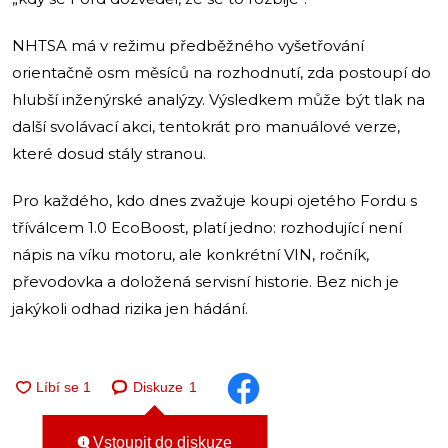
NHTSA má v režimu předběžného vyšetřování
orientačně osm měsíců na rozhodnutí, zda postoupí do
hlubší inženýrské analýzy. Výsledkem může být tlak na
další svolávací akci, tentokrát pro manuálové verze,
které dosud stály stranou.
Pro každého, kdo dnes zvažuje koupi ojetého Fordu s
tříválcem 1.0 EcoBoost, platí jedno: rozhodující není
nápis na víku motoru, ale konkrétní VIN, ročník,
převodovka a doložená servisní historie. Bez nich je
jakýkoli odhad rizika jen hádání.
Diskuze
1
Vstoupit do diskuze