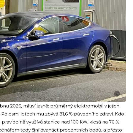
i
ubnu 2026, mluví jasně: průměrný elektromobil v jejich
čně. Po osmi letech mu zbývá 81,6 % původního zdraví. Kdo
o pravidelně využívá stanice nad 100 kW, klesá na 76 %.
scénářem tedy činí dvanáct procentních bodů, a přesto