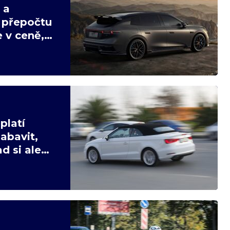
 a
v přepočtu
 v ceně,
platí
abavit,
d si ale