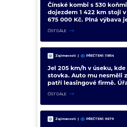
Čínské kombi s 530 koňmi
dojezdem 1 422 km stojí 
675 000 Kč. Plná výbava je
VW a BMW mají problém
ČÍST DÁLE
Zajímavosti
|
PŘEČTENÍ:
11854
Jel 205 km/h v úseku, kde 
stovka. Auto mu nesměli z
patří leasingové firmě. Úřa
poradil jinak
ČÍST DÁLE
Zajímavosti
|
PŘEČTENÍ:
9679