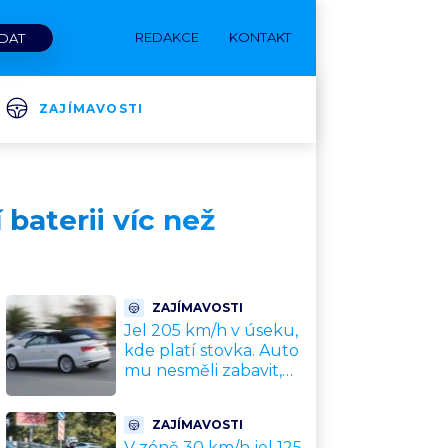
REDAKCE
KONTAKT
ZAJÍMAVOSTI
baterii víc než
ZAJÍMAVOSTI
Jel 205 km/h v úseku,
kde platí stovka. Auto
mu nesměli zabavit,
patří leasingové firmě.
Úřad si ale poradil jinak
ZAJÍMAVOSTI
V zóně 30 km/h jel 125