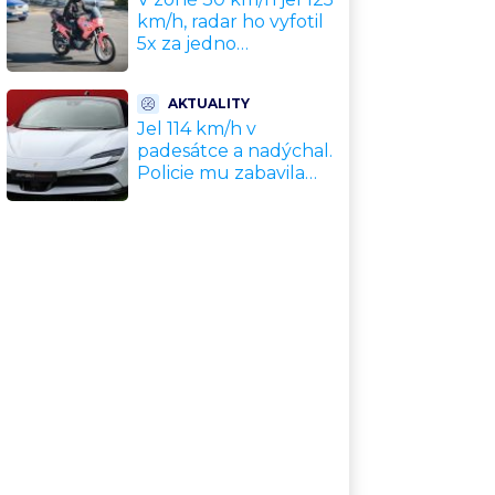
km/h, radar ho vyfotil
5x za jedno
odpoledne. Policie
motorkáře nedokázala
AKTUALITY
zastavit
Jel 114 km/h v
padesátce a nadýchal.
Policie mu zabavila
nové Ferrari za 11
milionů Kč, hrozí
dražba