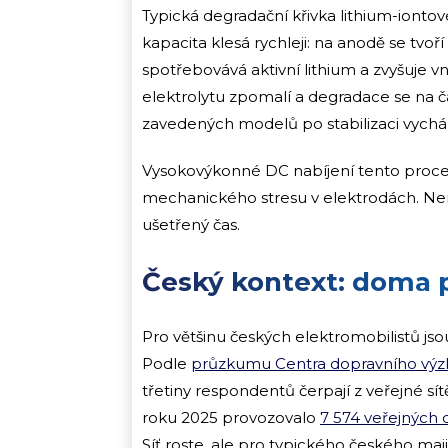
Typická degradační křivka lithium-ionto
kapacita klesá rychleji: na anodě se tvoří 
spotřebovává aktivní lithium a zvyšuje vni
elektrolytu zpomalí a degradace se na ča
zavedených modelů po stabilizaci vycház
Vysokovýkonné DC nabíjení tento proces 
mechanického stresu v elektrodách. Nen
ušetřený čas.
Český kontext: doma p
Pro většinu českých elektromobilistů jso
Podle
průzkumu Centra dopravního vý
třetiny respondentů čerpají z veřejné sí
roku 2025 provozovalo
7 574 veřejných 
Síť roste, ale pro typického českého maj