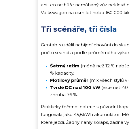
ani ten nejhůře namáhaný vůz neklesá po
Volkswagen na osm let nebo 160 000 kilo
Tři scénáře, tři čísla
Geotab rozdělil nabíjecí chování do sku
počtu seancí a podle průměrného výkonu
Šetrný režim
(méně než 12 % nabíjen
% kapacity.
Flotilový průměr
(mix všech stylů v 
Tvrdé DC nad 100 kW
(více než 40 
zhruba 76 %.
Prakticky řečeno: baterie s původní kap
fungovala jako 45,6kWh akumulátor. Mén
které jezdí. Žádný náhlý kolaps, žádná 