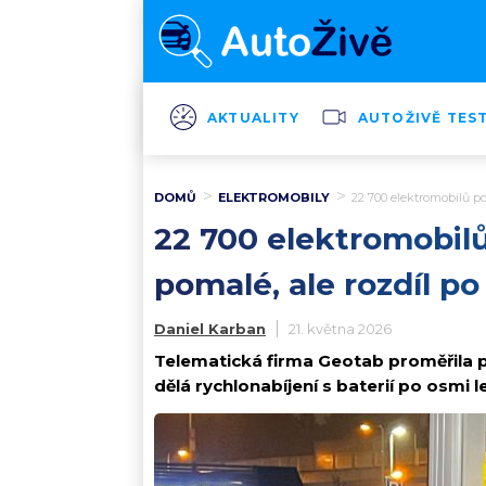
AKTUALITY
AUTOŽIVĚ TES
DOMŮ
ELEKTROMOBILY
22 700 elektromobilů pod
22 700 elektromobilů 
pomalé, ale rozdíl po
Daniel Karban
21. května 2026
Telematická firma Geotab proměřila p
dělá rychlonabíjení s baterií po osmi 