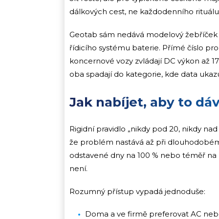
dálkových cest, ne každodenního rituálu
Geotab sám nedává modelový žebříček pr
řídicího systému baterie. Přímé číslo pro
koncernové vozy zvládají DC výkon až 17
oba spadají do kategorie, kde data ukaz
Jak nabíjet, aby to dá
Rigidní pravidlo „nikdy pod 20, nikdy na
že problém nastává až při dlouhodobém
odstavené dny na 100 % nebo téměř na 
není.
Rozumný přístup vypadá jednoduše:
Doma a ve firmě preferovat AC nebo n