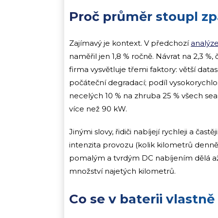
Proč průměr stoupl zp
Zajímavý je kontext. V předchozí
analýze
naměřil jen 1,8 % ročně. Návrat na 2,3 %, 
firma vysvětluje třemi faktory: větší data
počáteční degradací; podíl vysokorychlos
necelých 10 % na zhruba 25 % všech sea
více než 90 kW.
Jinými slovy, řidiči nabíjejí rychleji a čas
intenzita provozu (kolik kilometrů denně
pomalým a tvrdým DC nabíjením dělá až 1,
množství najetých kilometrů.
Co se v baterii vlastně