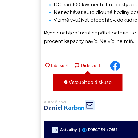
DC nad 100 kW nechat na cesty a čas
Nenechávat auto dlouhé hodiny ods
V zimě využívat předehřev, dokud je v
Rychlonabíjení není nepřítel baterie. Je 
procent kapacity navíc. Ne víc, ne míň.
Diskuze
1
Vstoupit do diskuze
Autor článku
Daniel Karban
Aktuality
|
PŘEČTENÍ:
7652