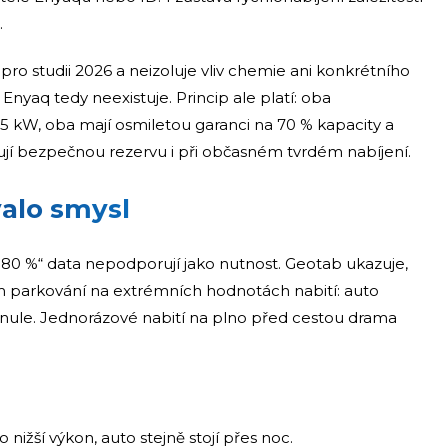
.
o studii 2026 a neizoluje vliv chemie ani konkrétního
 Enyaq tedy neexistuje. Princip ale platí: oba
5 kW, oba mají osmiletou garanci na 70 % kapacity a
ují bezpečnou rezervu i při občasném tvrdém nabíjení.
valo smysl
d 80 %“ data nepodporují jako nutnost. Geotab ukazuje,
 parkování na extrémních hodnotách nabití: auto
nule. Jednorázové nabití na plno před cestou drama
ižší výkon, auto stejně stojí přes noc.