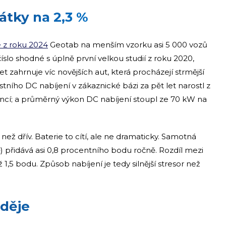
átky na 2,3 %
 z roku 2024
Geotab na menším vzorku asi 5 000 vozů
číslo shodné s úplně první velkou studií z roku 2020,
set zahrnuje víc novějších aut, která procházejí strmější
tního DC nabíjení v zákaznické bázi za pět let narostl z
ncí; a průměrný výkon DC nabíjení stoupl ze 70 kW na
těji než dřív. Baterie to cítí, ale ne dramaticky. Samotná
) přidává asi 0,8 procentního bodu ročně. Rozdíl mezi
5 bodu. Způsob nabíjení je tedy silnější stresor než
 děje