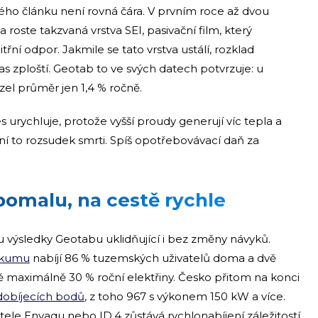
vého článku není rovná čára. V prvním roce až dvou
a roste takzvaná vrstva SEI, pasivační film, který
třní odpor. Jakmile se tato vrstva ustálí, rozklad
s zploští. Geotab to ve svých datech potvrzuje: u
el průměr jen 1,4 % ročně.
urychluje, protože vyšší proudy generují víc tepla a
í to rozsudek smrti. Spíš opotřebovávací daň za
omalu, na cestě rychle
u výsledky Geotabu uklidňující i bez změny návyků.
zkumu
nabíjí 86 % tuzemských uživatelů doma a dvě
tě maximálně 30 % roční elektřiny. Česko přitom na konci
dobíjecích bodů
, z toho 967 s výkonem 150 kW a více.
itele Enyaqu nebo ID.4 zůstává rychlonabíjení záležitostí