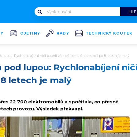
TY
OJETINY
RADY
TECHNICKÝ KOUTEK
 lupou: Rychlonabíjení ničí baterii víc než pomalé, ale rozdíl po 8 letech je malý
pod lupou: Rychlonabíjení ničí 
 8 letech je malý
řes 22 700 elektromobilů a spočítala, co přesně
letech provozu. Výsledek překvapí.