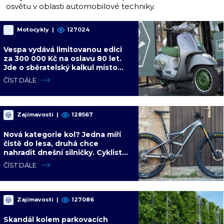
osvětu v oblasti automobilové techniky.
Motocykly
|
127024
Vespa vydává limitovanou edici
za 300 000 Kč na oslavu 80 let.
Jde o sběratelský kalkul místo
jízdního upgradu
ČÍST DÁLE
Zajímavosti
|
128567
Nová kategorie kol? Jedna míří
čistě do lesa, druhá chce
nahradit dnešní silničky. Cyklisté
mají rozporuplné názory
ČÍST DÁLE
Zajímavosti
|
127086
Skandál kolem parkovacích