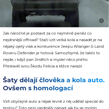
i
Jak náročné je postavit za co nejméně peněz co
nejdrsnější offroad? Stačí vzít velká kola a nasadit je na
nějaký ojetý vrak a konkurence Jeepu Wranger či Land
Roveru Defender je hotová. Samozřejmě, že takto to
nejde, i když pan Jindřich si myslel něco jiného.
Přestavěl svou Škodu Felicia a těžce narazil.
Šaty dělají člověka a kola auto.
Ovšem s homologací
Vzít obyčejné auto a nějak levně z něj udělat speciál do
terénu? Toto není ojedinělý nápad, jak by se mohlo