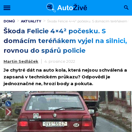
DOMŮ
AKTUALITY
Škoda Felicie 4×4² počesku. S domácím teréňákem vyjel
Škoda Felicie 4×4² počesku. S
domácím teréňákem vyjel na silnici,
rovnou do spárů policie
Martin Sedláček
4. prosince 2022
Je chytré dát na auto kola, která nejsou schválená a
zapsaná v technickém průkazu? Odpovědí je
jednoznačné ne, hrozí body a pokuta.