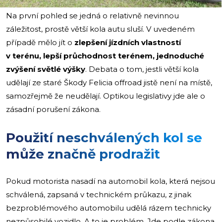
Na první pohled se jedná o relativně nevinnou
záležitost, prostě větší kola autu sluší. V uvedeném
případě mělo jít o
zlepšení jízdních vlastností
v terénu, lepší průchodnost terénem, jednoduché
zvýšení světlé výšky
. Debata o tom, jestli větší kola
udělají ze staré Škody Felicia offroad jistě není na místě,
samozřejmě že neudělají. Optikou legislativy jde ale o
zásadní porušení zákona.
Použití neschválených kol se
může značně prodražit
Pokud motorista nasadí na automobil kola, která nejsou
schválená, zapsaná v technickém průkazu, z jinak
bezproblémového automobilu udělá rázem technicky
nezpůsobilé vozidlo. A to je problém. Jde podle zákona