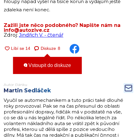
hloupý nápad vyšel na tisíce korun a výdajům ještě
zdaleka není konec.
Zažili jste něco podobného? Napište nám na
info@autozive.cz
Zdroj:
Jindřich V. - čtenář
Diskuze
8
Vstoupit do diskuze
Autor článku
Martin Sedláček
Vyučil se automechanikem a tuto práci také dlouhé
roky provozoval. Pak se na čas přesunul do oblasti
profesionální dopravy, řidičák má v podstatě na vše,
co se dá u nás legálně řídit. Po několika letech za
volantem nákladního auta se vrátil zpět k původní
profesi, kterou už dělá spíše z pozice vedoucího
dílny. Má tak čas na redakční a publikační činnost i