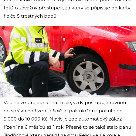
totiž o závažný přestupek, za který se připisuje do karty
řidiče 5 trestných bodů.
i
Věc nelze projednat na místě, vždy postupuje rovnou
do správního řízení a řidiči je pak uložena pokuta od
5 000 do 10 000 Kč. Navíc je zde automatický zákaz
řízení na 6 měsíců až 1 rok. Přesně to se také stalo panu
Jindřichovi, který nasadil na svou Felicii velká kola a