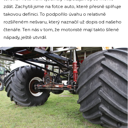
zdát. Zachytili jsme na fotce auto, které přesně splňuje
takovou definici. To podpořilo úvahu o relativně
rozšířeném nešvaru, který naznačil už dopis od našeho
čtenáře. Ten nás v tom, že motoristé mají takto šílené
nápady, ještě utvrdil.
i