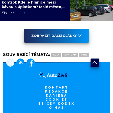
kontrol: Kde je hranice mezi
kávou a úplatkem? Malé město,
malá výhoda, velký problém
ČÍST DÁLE
ZOBRAZIT DALŠÍ ČLÁNKY
SOUVISEJÍCÍ TÉMATA:
KOLA
OFFROAD
ŘIDIČ
KONTAKT
REDAKCE
KARIÉRA
COOKIES
ETICKÝ KODEX
O NÁS