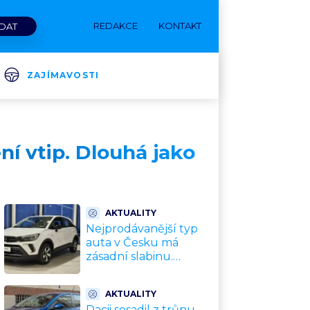
REDAKCE
KONTAKT
ZAJÍMAVOSTI
ní vtip. Dlouhá jako
AKTUALITY
Nejprodávanější typ
auta v Česku má
zásadní slabinu.
Crossovery selhávají
přesně tam, kde mají
AKTUALITY
být nejsilnější
Dacii sesadil z trůnu