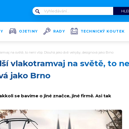
TY
OJETINY
RADY
TECHNICKÝ KOUTEK
ramvaj na světě, to není vtip. Dlouhá jako dvě velryby, designová jako Brno
ší vlakotramvaj na světě, to ne
vá jako Brno
kkoli se bavíme o jiné značce, jiné firmě. Asi tak