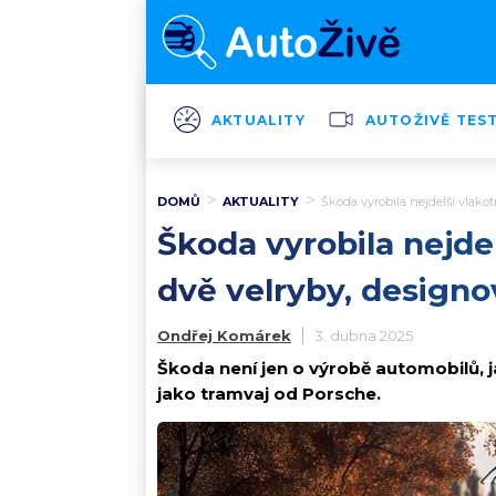
AKTUALITY
AUTOŽIVĚ TES
DOMŮ
AKTUALITY
Škoda vyrobila nejdelší vlakot
Škoda vyrobila nejdel
dvě velryby, designo
Ondřej Komárek
3. dubna 2025
Škoda není jen o výrobě automobilů, ja
jako tramvaj od Porsche.