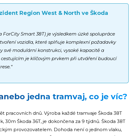
ezident Region West & North ve Škoda
da ForCity Smart 38T) je výsledkem úzké spolupráce
ytvoření vozidla, které splňuje komplexní požadavky
ky své modulární konstrukci, vysoké kapacitě a
 cestujícím je klíčovým prvkem při utváření budoucí
rese.“
anebo jedna tramvaj, co je víc?
 pět pracovních dnů. Výroba každé tramvaje Škoda 38T
šek, 30m Škoda 36T, je dokončena za 9 týdnů. Škoda 38T
meckým provozovatelem. Dohoda není o jednom vlaku,