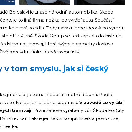
dé Boleslavi je „naše národní“ automobilka. Škoda
no, je to jiná firma než ta, co vyrábí auta. Součástí
uje kolejová vozidla. Tady navazujeme ideově na výrobu
toletí z Plzně. Škoda Group se teď zapsala do historie
 představena tramvaj, která svými parametry doslova
vě opravdu zírali s otevřenými ústy.
 v tom smyslu, jak si český
olos jmenuje, je téměř šedesát metrů dlouhá. Podle
na světě. Nejde jen o jednu soupravu.
V závodě se vyrábí
vých tramvají.
První sériově vyráběný vůz Škoda ForCity
Rýn-Neckar. Takže jen tak si koupit lístek a povozit se,
Německa.