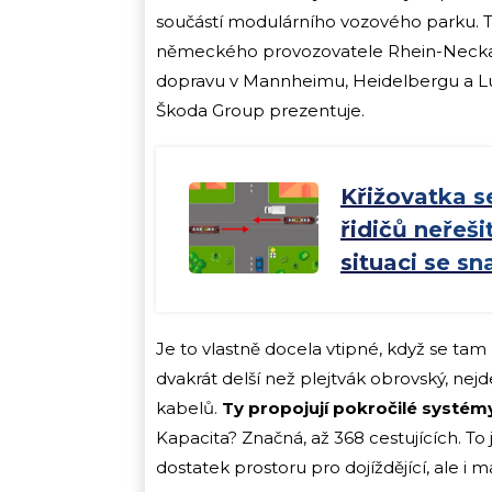
součástí modulárního vozového parku. T
německého provozovatele Rhein-Neckar-
dopravu v Mannheimu, Heidelbergu a Lu
Škoda Group prezentuje.
Křižovatka s
řidičů neřeš
situaci se s
Je to vlastně docela vtipné, když se tam
dvakrát delší než plejtvák obrovský, nejd
kabelů.
Ty propojují pokročilé systémy 
Kapacita? Značná, až 368 cestujících. To 
dostatek prostoru pro dojíždějící, ale i 