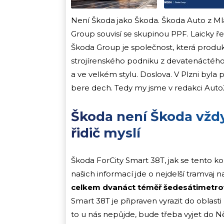
Není Škoda jako Škoda. Škoda Auto z Mla
Group souvisí se skupinou PPF. Laicky řeče
Škoda Group je společnost, která produk
strojírenského podniku z devatenáctého s
a ve velkém stylu. Doslova. V Plzni byla
bere dech. Tedy my jsme v redakci AutoŽi
Škoda není Škoda vždy
řidič myslí
Škoda ForCity Smart 38T, jak se tento k
našich informací jde o nejdelší tramvaj 
celkem dvanáct téměř šedesátimetro
Smart 38T je připraven vyrazit do oblasti 
to u nás nepůjde, bude třeba vyjet do 