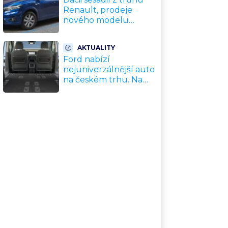
Renault, prodeje
nového modelu
vyletěly o 372 % za
jediný rok. Češi ale
AKTUALITY
jedou svojí pohádku
Ford nabízí
nejuniverzálnější auto
na českém trhu. Na
dovolenou, do práce i
na chatu za cenu
kompaktního SUV