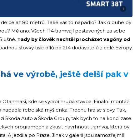
i
 délce až 80 metrů. Také vás to napadlo? Jak dlouhé by
ebou? Mě ano. Všech 114 tramvají postavených za sebe
 Slušné.
Tady by člověk nechtěl procházet vagóny od
padnou stovky tisíc dílů od 214 dodavatelů z celé Evropy,
há ve výrobě, ještě delší pak v
 Otanmäki, kde se vyrábí hrubá stavba. Finální montáž
 napadla rebelská myšlenka. Trochu hra se slovy. Tak,
ezi Škoda Auto a Škoda Group, tak bych to na konci zase
ckých programech a zkusit navrhnout tramvaj, která by
. A jezdila po Praze. Jinak v galerii jsou samozřejmě