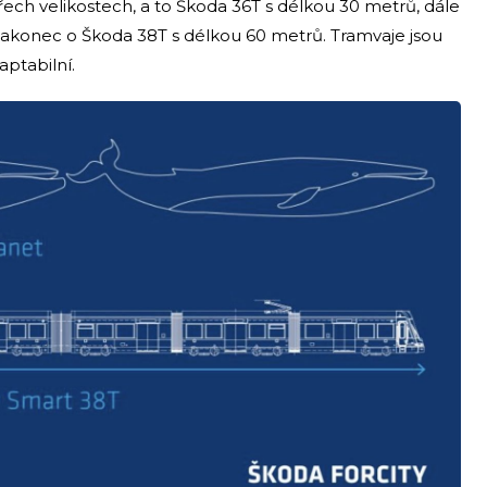
třech velikostech, a to Škoda 36T s délkou 30 metrů, dále
akonec o Škoda 38T s délkou 60 metrů. Tramvaje jsou
aptabilní.