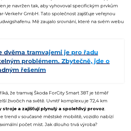
en je navržen tak, aby vyhovoval specifickým prvkům
Verkehr GmbH. Tato společnost zajišťuje veřejnou
dwigshafenu. Mě zaujalo srovnání, které na svém webu
e dvěma tramvajemi je pro řadu
itelným problémem. Zbytečně, jde o
nadným řešením
 říká, že tramvaj Škoda ForCity Smart 38T je téměř
elší živočich na světě. Uvnitř komplexu je 72,4 km
stroje a zajišťují plynulý a spolehlivý provoz
.
je trend v současné městské mobilitě, vozidlo nabízí
maximální počet míst. Jak dlouho trvá výroba?