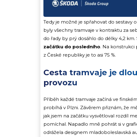
Tedy je možné je spřahovat do sestavy o
byly všechny tramvaje v kontraktu za s
do řady by prý dosáhlo do délky 4,2 km.
začátku do posledního
. Na konstrukci 
z České republiky je to asi 75 %.
Cesta tramvaje je dlou
provozu
Příběh každé tramvaje začíná ve finském
probíhá v Plzni. Závěrem přiznám, že mě
jak jsem na začátku vysvětloval rozdíl m
pomíchal. Napadlo mně pohrát si v grafi
odrážela designem mladoboleslavská auta