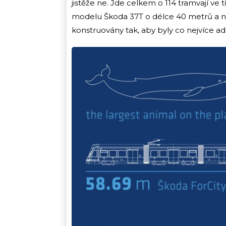
jistěže ne. Jde celkem o 114 tramvají ve 
modelu Škoda 37T o délce 40 metrů a n
konstruovány tak, aby byly co nejvíce ad