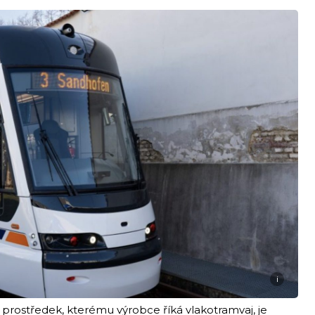
i
prostředek, kterému výrobce říká vlakotramvaj, je