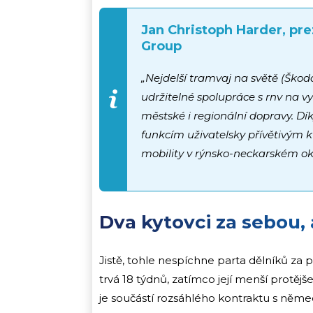
Jan Christoph Harder, pr
Group
„Nejdelší tramvaj na světě (Ško
udržitelné spolupráce s rnv na v
městské i regionální dopravy. Dí
funkcím uživatelsky přívětivým k
mobility v rýnsko-neckarském ok
Dva kytovci za sebou, 
Jistě, tohle nespíchne parta dělníků za
trvá 18 týdnů, zatímco její menší protěj
je součástí rozsáhlého kontraktu s ně