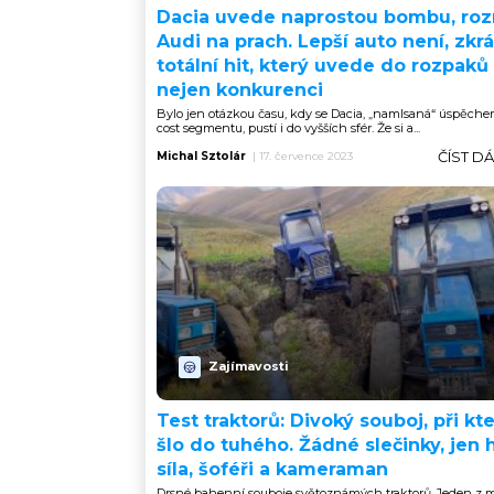
Dacia uvede naprostou bombu, ro
Audi na prach. Lepší auto není, zkr
totální hit, který uvede do rozpaků
nejen konkurenci
Bylo jen otázkou času, kdy se Dacia, „namlsaná“ úspěche
cost segmentu, pustí i do vyšších sfér. Že si a...
ČÍST D
Michal Sztolár
|
17. července 2023
Zajímavosti
Test traktorů: Divoký souboj, při k
šlo do tuhého. Žádné slečinky, jen 
síla, šoféři a kameraman
Drsné bahenní souboje světoznámých traktorů. Jeden z 