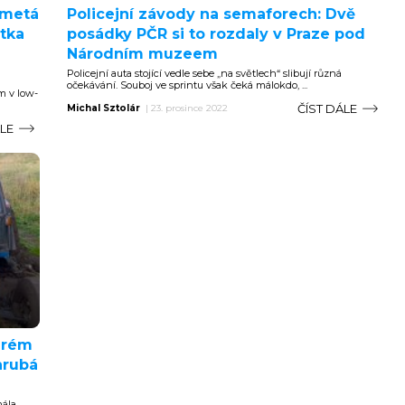
zmetá
Policejní závody na semaforech: Dvě
átka
posádky PČR si to rozdaly v Praze pod
Národním muzeem
Policejní auta stojící vedle sebe „na světlech“ slibují různá
očekávání. Souboj ve sprintu však čeká málokdo, ...
m v low-
ČÍST DÁLE
Michal Sztolár
|
23. prosince 2022
ÁLE
terém
hrubá
mála