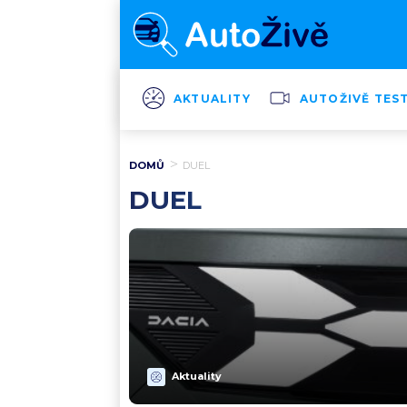
AKTUALITY
AUTOŽIVĚ TES
DOMŮ
DUEL
DUEL
Aktuality