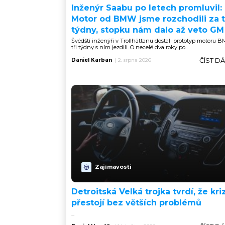
Inženýr Saabu po letech promluvil:
Motor od BMW jsme rozchodili za t
týdny, stopku nám dalo až veto GM
Švédští inženýři v Trollhättanu dostali prototyp motoru 
tři týdny s ním jezdili. O necelé dva roky po...
ČÍST D
Daniel Karban
|
2. srpna 2026
Zajímavosti
Detroitská Velká trojka tvrdí, že kriz
přestojí bez větších problémů
...