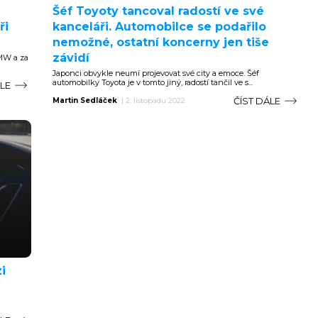
Šéf Toyoty tancoval radostí ve své
ři
kanceláři. Automobilce se podařilo
nemožné, ostatní koncerny jen tiše
závidí
BMW a za
Japonci obvykle neumí projevovat své city a emoce. Šéf
automobilky Toyota je v tomto jiný, radostí tančil ve s...
ÁLE
ČÍST DÁLE
Martin Sedláček
|
2. listopadu 2022
i