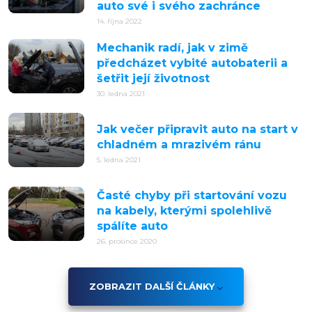
auto své i svého zachránce
14. října 2022
Mechanik radí, jak v zimě
předcházet vybité autobaterii a
šetřit její životnost
30. ledna 2021
Jak večer připravit auto na start v
chladném a mrazivém ránu
5. ledna 2021
Časté chyby při startování vozu
na kabely, kterými spolehlivě
spálíte auto
26. prosince 2020
ZOBRAZIT DALŠÍ ČLÁNKY