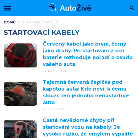
DOMŮ
STARTOVACÍ KABELY
STARTOVACÍ KABELY
Červený kabel jako první, černý
jako druhý. Při startování z cizí
baterie rozhoduje pořadí o osudu
vašeho auta
22. května 2026
Tajemná červená čepička pod
kapotou auta: Kdo neví, k čemu
slouží, ten jednoho nenastartuje
auto
27. června 2023
Časté nevědomé chyby při
startování vozu na kabely: Je
vysoké riziko, že omylem vypálíte