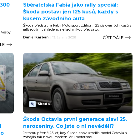
 300
Sběratelská Fabia jako rally speciál:
Škoda postaví jen 125 kusů, každý s
kusem závodního auta
Škoda představila Fabii Motorsport Edition, 125 číslovaných kusů s
rallyeovým vzhledem, ale technikou převzato...
 Vespy.
ČÍST DÁLE
Daniel Karban
|
19. června 2026
ÁLE
Škoda
Škoda Octavia první generace slaví 25.
í
narozeniny. Co jste o ní nevěděli?
 o
Je tomu přesně 25 let, kdy Škoda znovuzrodila model Octavia a
zahájila tak novou moderní éru motorismu. ...