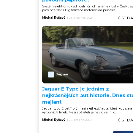
Systém elektronických dálničních známek byl v Česku sp
prosince 2020. Digitalizace motoristům přinesla...
ČÍST D
Michal Ryšavý
|
21. prosince 2021
Jaguar
Jaguar E-Type je jedním z
nejkrásnějších aut historie. Dnes sto
majlant
Jaguar typu E patří prý mezi nejhezčí auta, která kdy sjela
výrobních linek. Mezi sběrateli je navíc velmi c...
ČÍST D
Michal Ryšavý
|
25. března 2021