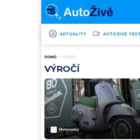
AKTUALITY
AUTOŽIVĚ TES
DOMŮ
VÝROČÍ
VÝROČÍ
Motocykly