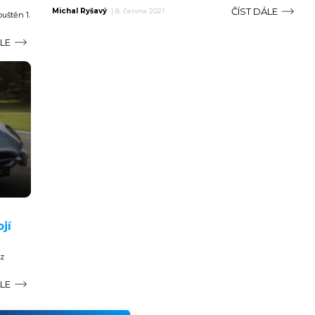
ČÍST DÁLE
Michal Ryšavý
|
8. června 2021
uštěn 1.
ÁLE
jí
 z
ÁLE