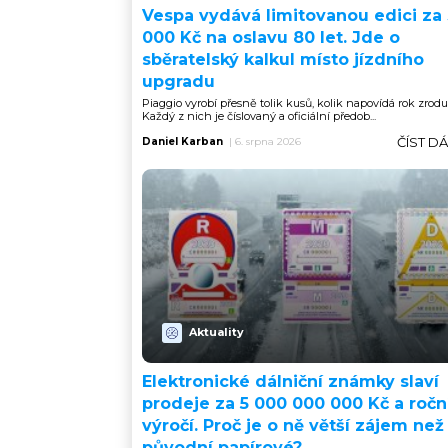
Vespa vydává limitovanou edici za
000 Kč na oslavu 80 let. Jde o
sběratelský kalkul místo jízdního
upgradu
Piaggio vyrobí přesně tolik kusů, kolik napovídá rok zrodu
Každý z nich je číslovaný a oficiální předob...
ČÍST D
Daniel Karban
|
6. srpna 2026
Aktuality
Elektronické dálniční známky slaví
prodeje za 5 000 000 000 Kč a ročn
výročí. Proč je o ně větší zájem než
původní papírové?