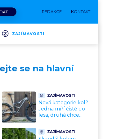
REDAKCE
KONTAKT
ZAJÍMAVOSTI
ejte se na hlavní
ZAJÍMAVOSTI
Nová kategorie kol?
Jedna míří čistě do
lesa, druhá chce
nahradit dnešní
silničky. Cyklisté mají
ZAJÍMAVOSTI
rozporuplné názory
Skandál kolem