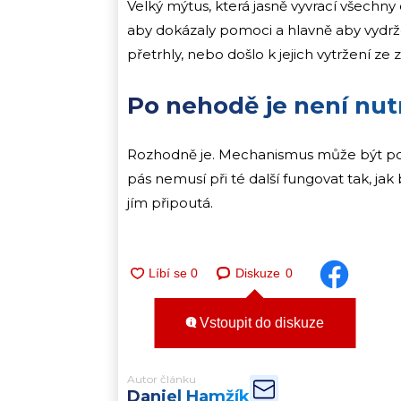
Velký mýtus, která jasně vyvrací všechny
aby dokázaly pomoci a hlavně aby vydrže
přetrhly, nebo došlo k jejich vytržení ze
Po nehodě je není nut
Rozhodně je. Mechanismus může být po
pás nemusí při té další fungovat tak, ja
jím připoutá.
Diskuze
0
Vstoupit do diskuze
Autor článku
Daniel Hamžík