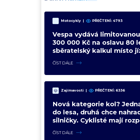
Motocykly
|
PŘEČTENÍ:
4793
Vespa vydává limitovanou 
300 000 Kč na oslavu 80 le
sběratelský kalkul místo j
upgradu
ČÍST DÁLE
Zajímavosti
|
PŘEČTENÍ:
6336
Nová kategorie kol? Jedna
do lesa, druhá chce nahrad
silničky. Cyklisté mají roz
názory
ČÍST DÁLE