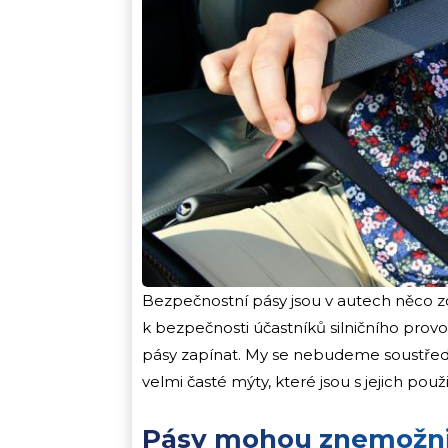
Bezpečnostní pásy jsou v autech něco z
k bezpečnosti účastníků silničního provo
pásy zapínat. My se nebudeme soustředit 
velmi časté mýty, které jsou s jejich pou
Pásy mohou znemožnit