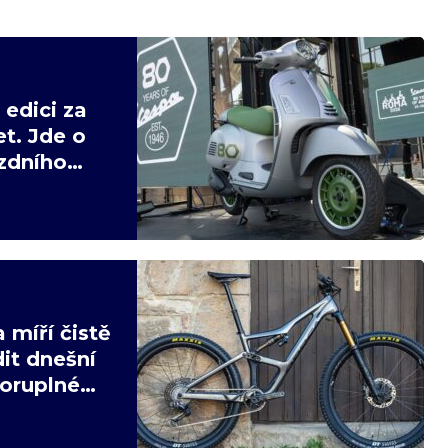
edici za
t. Jde o
ízdního
 míří čistě
it dnešní
poruplné