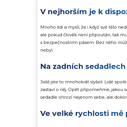
V nejhorším je k dispoz
Mnoho lidí si myslí, že i když své tělo ne
ale pokud člověk není připoután, tak mu
s bezpečnostním pásem. Bez něho může
nebyl.
Na zadních sedadlech 
Jistě jste to mnohokrát slyšeli. Lidé spo
zastaví o něj. Opět připomeňme, jakou 
sedadle ohrozí nejenom sebe, ale dokon
Ve velké rychlosti mě 