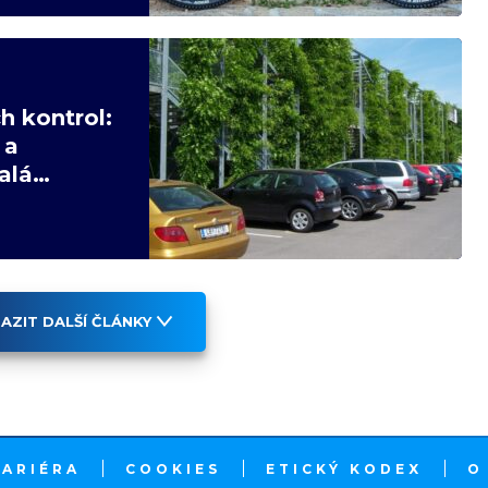
h kontrol:
 a
alá
AZIT DALŠÍ ČLÁNKY
KARIÉRA
COOKIES
ETICKÝ KODEX
O