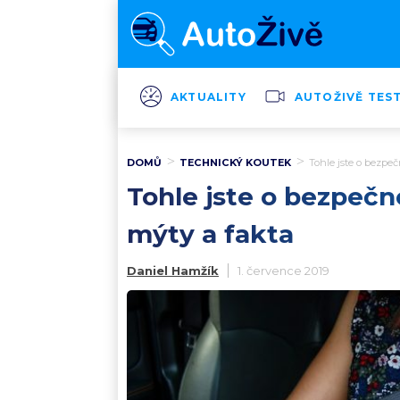
AKTUALITY
AUTOŽIVĚ TES
DOMŮ
TECHNICKÝ KOUTEK
Tohle jste o bezpe
Tohle jste o bezpečn
mýty a fakta
Daniel Hamžík
1. července 2019