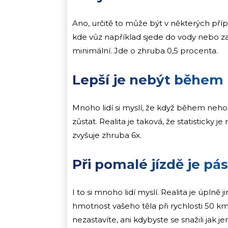
Ano, určitě to může být v některých př
kde vůz například sjede do vody nebo zač
minimální. Jde o zhruba 0,5 procenta.
Lepší je nebýt během
Mnoho lidí si myslí, že když během nehody
zůstat. Realita je taková, že statisticky je
zvyšuje zhruba 6x.
Při pomalé jízdě je pá
I to si mnoho lidí myslí. Realita je úplně 
hmotnost vašeho těla při rychlosti 50 km/h
nezastavíte, ani kdybyste se snažili jak jen