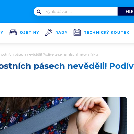
TY
OJETINY
RADY
TECHNICKÝ KOUTEK
čnostních pásech nevěděli! Podívejte se na hlavní mýty a fakta
ostních pásech nevěděli! Podív