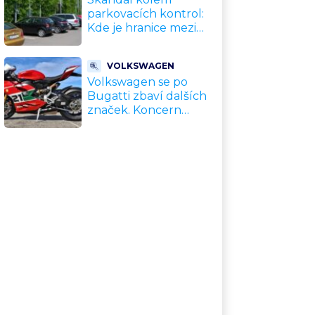
parkovacích kontrol:
Kde je hranice mezi
kávou a úplatkem?
Malé město, malá
VOLKSWAGEN
výhoda, velký
Volkswagen se po
problém
Bugatti zbaví dalších
značek. Koncern
přiznal, že jeho dekády
fungující model je u
konce