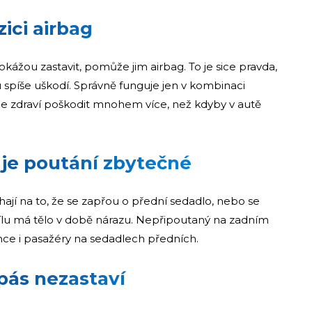
ici airbag
dokážou zastavit, pomůže jim airbag. To je sice pravda,
 spíše uškodí. Správně funguje jen v kombinaci
 zdraví poškodit mnohem více, než kdyby v autě
je poutání zbytečné
léhají na to, že se zapřou o přední sedadlo, nebo se
sílu má tělo v době nárazu. Nepřipoutaný na zadním
ce i pasažéry na sedadlech předních.
pás nezastaví