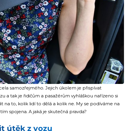
cela samozřejmého. Jejich úkolem je přispívat
zu a tak je řidičům a pasažérům vyhláškou nařízeno si
na to, kolik lidí to dělá a kolik ne. My se podíváme na
žitím spojena. A jaká je skutečná pravda?
 útěk z vozu