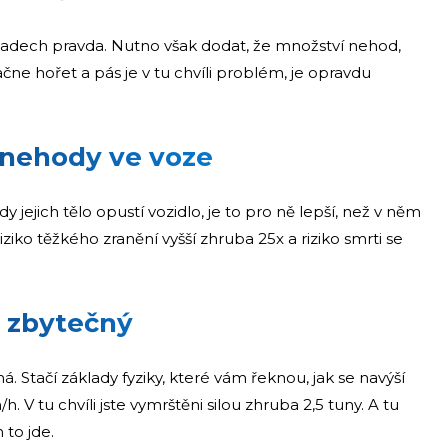
ípadech pravda. Nutno však dodat, že množství nehod,
ne hořet a pás je v tu chvíli problém, je opravdu
 nehody ve voze
 jejich tělo opustí vozidlo, je to pro ně lepší, než v něm
 riziko těžkého zranění vyšší zhruba 25x a riziko smrti se
s zbytečný
jiná. Stačí základy fyziky, které vám řeknou, jak se navýší
. V tu chvíli jste vymrštěni silou zhruba 2,5 tuny. A tu
 to jde.