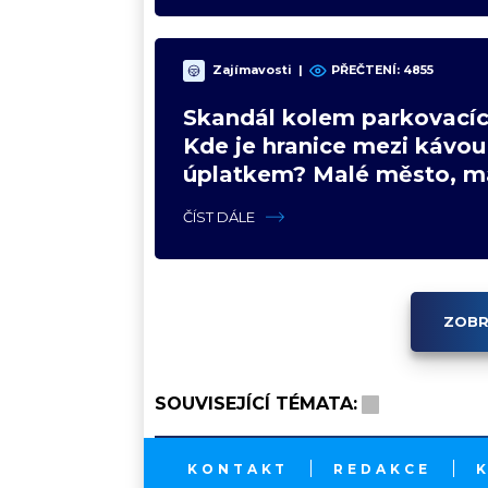
Zajímavosti
|
PŘEČTENÍ:
4855
Skandál kolem parkovacíc
Kde je hranice mezi kávou
úplatkem? Malé město, m
výhoda, velký problém
ČÍST DÁLE
ZOBR
SOUVISEJÍCÍ TÉMATA:
KONTAKT
REDAKCE