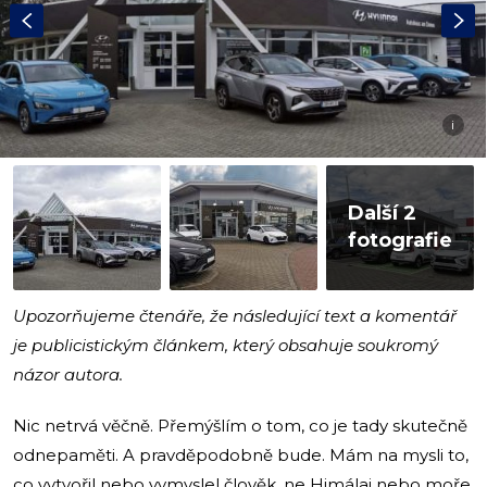
i
Další 2
fotografie
Upozorňujeme čtenáře, že následující text a komentář
je publicistickým článkem, který obsahuje soukromý
názor autora.
Nic netrvá věčně. Přemýšlím o tom, co je tady skutečně
odnepaměti. A pravděpodobně bude. Mám na mysli to,
co vytvořil nebo vymyslel člověk, ne Himálaj nebo moře.