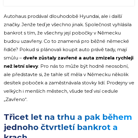
Autohaus prodával dlouhodobě Hyundai, ale i další
značky. Jenže teď je všechno jinak. Společnost vyhlásila
bankrot s tím, že všechny její pobočky v Německu
budou uzavřeny. Co to znamená pro běžné německé
řidiče? Pokud si plánovali koupit auto právě tady, mají
smůlu –
dveře zůstaly zavřené a auta zmizela rychleji
než letní slevy
. Pro nás to může být hodně neosobní,
ale představte si, že tahle síť měla v Německu několik
desítek poboček a zaměstnávala stovky lidí. Prodejny ve
velkých i menších městech, všude teď visí cedule
„Zavřeno“.
Třicet let na trhu a pak během
jednoho čtvrtletí bankrot a
krach