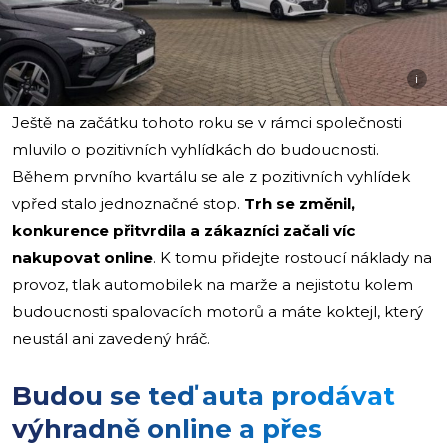
i
Ještě na začátku tohoto roku se v rámci společnosti
mluvilo o pozitivních vyhlídkách do budoucnosti.
Během prvního kvartálu se ale z pozitivních vyhlídek
vpřed stalo jednoznačné stop.
Trh se změnil,
konkurence přitvrdila a zákazníci začali víc
nakupovat online
. K tomu přidejte rostoucí náklady na
provoz, tlak automobilek na marže a nejistotu kolem
budoucnosti spalovacích motorů a máte koktejl, který
neustál ani zavedený hráč.
Budou se teď auta prodávat
výhradně online a přes