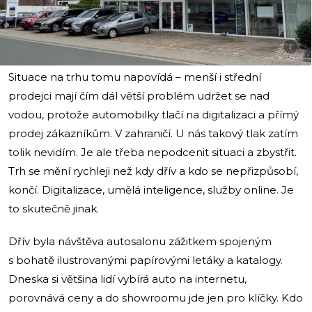
i
Situace na trhu tomu napovídá – menší i střední
prodejci mají čím dál větší problém udržet se nad
vodou, protože automobilky tlačí na digitalizaci a přímý
prodej zákazníkům. V zahraničí. U nás takový tlak zatím
tolik nevidím. Je ale třeba nepodcenit situaci a zbystřit.
Trh se mění rychleji než kdy dřív a kdo se nepřizpůsobí,
končí. Digitalizace, umělá inteligence, služby online. Je
to skutečně jinak.
Dřív byla návštěva autosalonu zážitkem spojeným
s bohatě ilustrovanými papírovými letáky a katalogy.
Dneska si většina lidí vybírá auto na internetu,
porovnává ceny a do showroomu jde jen pro klíčky. Kdo