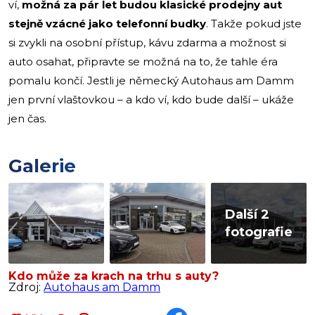
ví,
možná za pár let budou klasické prodejny aut
stejně vzácné jako telefonní budky
. Takže pokud jste
si zvykli na osobní přístup, kávu zdarma a možnost si
auto osahat, připravte se možná na to, že tahle éra
pomalu končí. Jestli je německý Autohaus am Damm
jen první vlaštovkou – a kdo ví, kdo bude další – ukáže
jen čas.
Galerie
Další 2
fotografie
Kdo může za krach na trhu s auty?
Zdroj:
Autohaus am Damm