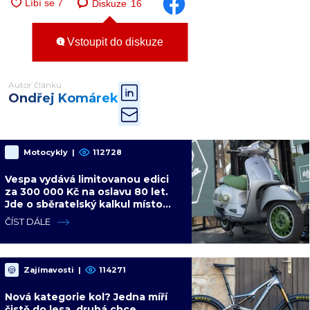
Diskuze
16
Vstoupit do diskuze
Autor článku
Ondřej Komárek
Motocykly
|
112728
Vespa vydává limitovanou edici
za 300 000 Kč na oslavu 80 let.
Jde o sběratelský kalkul místo
jízdního upgradu
ČÍST DÁLE
Zajímavosti
|
114271
Nová kategorie kol? Jedna míří
čistě do lesa, druhá chce