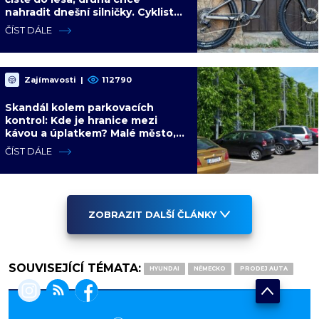
nahradit dnešní silničky. Cyklisté
mají rozporuplné názory
ČÍST DÁLE
Zajímavosti
|
112790
Skandál kolem parkovacích
kontrol: Kde je hranice mezi
kávou a úplatkem? Malé město,
malá výhoda, velký problém
ČÍST DÁLE
ZOBRAZIT DALŠÍ ČLÁNKY
SOUVISEJÍCÍ TÉMATA:
HYUNDAI
NĚMECKO
PRODEJ AUTA