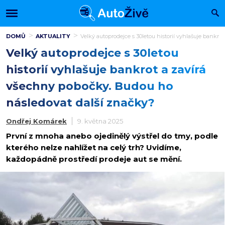
DOMŮ
AKTUALITY
Velký autoprodejce s 30letou historií vyhlašuje bankr
Velký autoprodejce s 30letou
historií vyhlašuje bankrot a zavírá
všechny pobočky. Budou ho
následovat další značky?
Ondřej Komárek
9. května 2025
První z mnoha anebo ojedinělý výstřel do tmy, podle
kterého nelze nahlížet na celý trh? Uvidíme,
každopádně prostředí prodeje aut se mění.