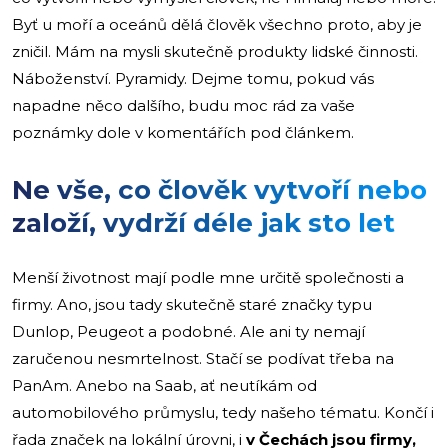
Byť u moří a oceánů dělá člověk všechno proto, aby je
zničil. Mám na mysli skutečně produkty lidské činnosti.
Náboženství. Pyramidy. Dejme tomu, pokud vás
napadne něco dalšího, budu moc rád za vaše
poznámky dole v komentářích pod článkem.
Ne vše, co člověk vytvoří nebo
založí, vydrží déle jak sto let
Menší životnost mají podle mne určitě společnosti a
firmy. Ano, jsou tady skutečně staré značky typu
Dunlop, Peugeot a podobné. Ale ani ty nemají
zaručenou nesmrtelnost. Stačí se podívat třeba na
PanAm. Anebo na Saab, ať neutíkám od
automobilového průmyslu, tedy našeho tématu. Končí i
řada značek na lokální úrovni, i
v Čechách jsou firmy,