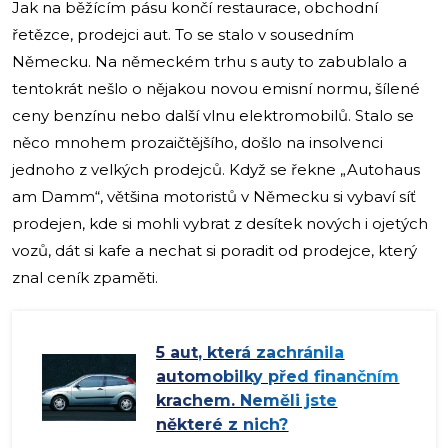
Jak na běžícím pásu končí restaurace, obchodní
řetězce, prodejci aut. To se stalo v sousedním
Německu. Na německém trhu s auty to zabublalo a
tentokrát nešlo o nějakou novou emisní normu, šílené
ceny benzínu nebo další vlnu elektromobilů. Stalo se
něco mnohem prozaičtějšího, došlo na insolvenci
jednoho z velkých prodejců. Když se řekne „Autohaus
am Damm“, většina motoristů v Německu si vybaví síť
prodejen, kde si mohli vybrat z desítek nových i ojetých
vozů, dát si kafe a nechat si poradit od prodejce, který
znal ceník zpaměti.
5 aut, která zachránila
automobilky před finančním
krachem. Neměli jste
některé z nich?