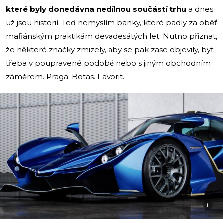
které byly donedávna nedílnou součástí trhu
a dnes
už jsou historií. Teď nemyslím banky, které padly za oběť
mafiánským praktikám devadesátých let. Nutno přiznat,
že některé značky zmizely, aby se pak zase objevily, byť
třeba v poupravené podobě nebo s jiným obchodním
záměrem. Praga. Botas. Favorit.
i