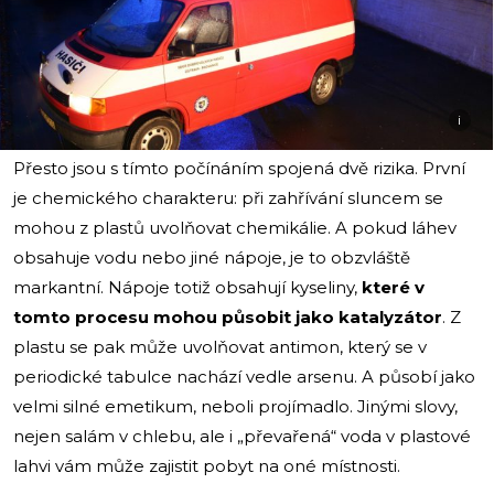
i
Přesto jsou s tímto počínáním spojená dvě rizika. První
je chemického charakteru: při zahřívání sluncem se
mohou z plastů uvolňovat chemikálie. A pokud láhev
obsahuje vodu nebo jiné nápoje, je to obzvláště
markantní. Nápoje totiž obsahují kyseliny,
které v
tomto procesu
mohou působit jako katalyzátor
. Z
plastu se pak může uvolňovat antimon, který se v
periodické tabulce nachází vedle arsenu. A působí jako
velmi silné emetikum, neboli projímadlo. Jinými slovy,
nejen salám v chlebu, ale i „převařená“ voda v plastové
lahvi vám může zajistit pobyt na oné místnosti.