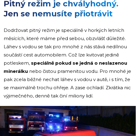
Pitný režim je chvályhodný.
Jen se nemusíte přiotrávit
Dodržovat pitný režim je speciálně v horkých letních
měsících, které máme před sebou, obzvlášť důležité.
Láhev s vodou se tak pro mnohé z nás stává nedílnou
součástí cest automobilem. Což lze kvitovat jedině
potleskem,
speciálně pokud se jedná o neslazenou
minerálku
nebo čistou pramenitou vodu. Pro mnohé je
pak zcela běžné nechat láhev s vodou v autě, i s tím, že
se maximálně trochu ohřeje. A zase ochladí. Zkrátka nic
výjimečného, denně tak činí miliony lidí.