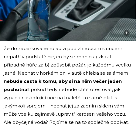
i
Že do zaparkovaného auta pod žhnoucím sluncem
nepatří v podstatě nic, co by se mohlo a) zkazit,
případně hůře za b) způsobit požár, je každému vcelku
jasné. Nechat v horkém dni v autě chleba se salámem
nebude cesta k tomu, aby si na něm večer jeden
pochutnal
, pokud tedy nebude chtít otestovat, jak
vypadá následující noc na toaletě. To samé platí s
jakýmkoli sprejem – nechat jej za zadním sklem vám
může vcelku zajímavě „upravit“ karoserii vašeho vozu.
Ale obyčejná voda? Pojďme se na to společně podívat.