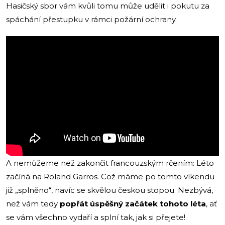
Hasičský sbor vám kvůli tomu může udělit i pokutu za
spáchání přestupku v rámci požární ochrany.
A nemůžeme než zakončit francouzským rčením: Léto
začíná na Roland Garros. Což máme po tomto víkendu
již „splněno“, navíc se skvělou českou stopou. Nezbývá,
než vám tedy
popřát úspěšný začátek tohoto léta
, ať
se vám všechno vydaří a splní tak, jak si přejete!