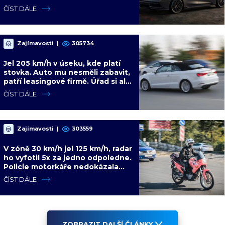
výbava je v ceně, VW a BMW mají
ČÍST DÁLE
problém
Zajímavosti
|
305734
Jel 205 km/h v úseku, kde platí
stovka. Auto mu nesměli zabavit,
patří leasingové firmě. Úřad si ale
poradil jinak
ČÍST DÁLE
Zajímavosti
|
303559
V zóně 30 km/h jel 125 km/h, radar
ho vyfotil 5x za jedno odpoledne.
Policie motorkáře nedokázala
zastavit
ČÍST DÁLE
ZOBRAZIT DALŠÍ ČLÁNKY