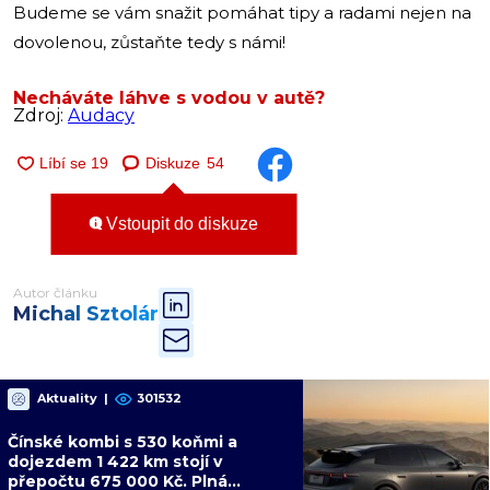
Budeme se vám snažit pomáhat tipy a radami nejen na
dovolenou, zůstaňte tedy s námi!
Necháváte láhve s vodou v autě?
Zdroj:
Audacy
Diskuze
54
Vstoupit do diskuze
Autor článku
Michal Sztolár
Aktuality
|
301532
Čínské kombi s 530 koňmi a
dojezdem 1 422 km stojí v
přepočtu 675 000 Kč. Plná