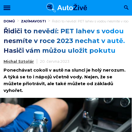
DOMŮ
ZAJÍMAVOSTI
Řidiči to nevědí: PET lahev s vodou nesmíte v roce
Řidiči to nevědí: PET lahev s vodou
nesmíte v roce 2023 nechat v autě.
Hasiči vám můžou uložit pokutu
Michal Sztolár
20. června 2023
Ponechávat cokoli v autě na slunci je holý nerozum.
A týká se to i nápojů včetně vody. Nejen, že se
můžete přiotrávit, ale také můžete od základů
vyhořet.