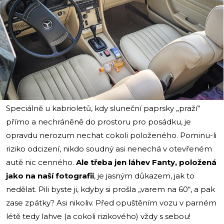
i
Speciálně u kabrioletů, kdy sluneční paprsky „praží“
přímo a nechráněně do prostoru pro posádku, je
opravdu nerozum nechat cokoli položeného. Pominu-li
riziko odcizení, nikdo soudný asi nenechá v otevřeném
autě nic cenného.
Ale třeba jen láhev Fanty, položená
jako na naší fotografii
, je jasným důkazem, jak to
nedělat. Pili byste ji, kdyby si prošla „varem na 60“, a pak
zase zpátky? Asi nikoliv. Před opuštěním vozu v parném
létě tedy lahve (a cokoli rizikového) vždy s sebou!