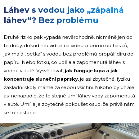
Láhev s vodou jako „zápalná
láhev“? Bez problému
Druhé riziko pak vypadá nevěrohodně, nicméně jen do
té doby, dokud neuvidíte na videu či přímo od hasičů,
jak malá „petka“ s vodou bez problémů propálí díru do
papíru. Nebo fotku, co udělala zapomenutá láhev s
vodou v autě. Vysvětlovat,
jak funguje lupa a jak
koncentruje sluneční paprsky
, je asi zbytečné, fyziku
základní školy máme za sebou všichni. Nikoho by už ale
asi nenapadlo, že to stejné umí láhev vody zapomenutá
v autě. Umí, a je zbytečné pokoušet osud, že právě nám
se to nestane.