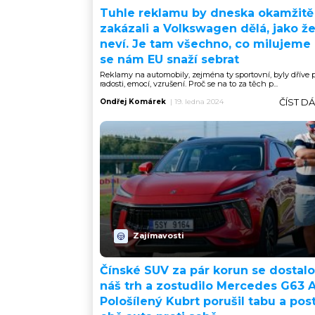
Tuhle reklamu by dneska okamžitě
zakázali a Volkswagen dělá, jako že
neví. Je tam všechno, co milujeme 
se nám EU snaží sebrat
Reklamy na automobily, zejména ty sportovní, byly dříve 
radosti, emocí, vzrušení. Proč se na to za těch p...
ČÍST D
Ondřej Komárek
|
19. ledna 2024
Zajímavosti
Čínské SUV za pár korun se dostalo
náš trh a zostudilo Mercedes G63 
Pološílený Kubrt porušil tabu a post