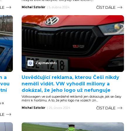
ÁLE
ČÍST DÁLE
Michal Sztolár
|
5. dubna 2024
Zajímavosti
m a
Usvědčující reklama, kterou Češi nikdy
uvou
neměli vidět. VW vyhodil miliony a
tní
dokázal, že jeho logo už nefunguje
Volkswagen ve své superdrahé reklamě jen dokazuje, jak se časy
mění k horšímu. A to, že jeho logo na vozech zn...
u a
ČÍST DÁLE
Michal Sztolár
|
25. února 2024
ÁLE