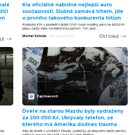
malé
Kia oficiálně nabídne nejlepší auto
diči
současnosti. Slušně zamává trhem, jde
en
o prvního takového konkurenta hitům
Korejská KIA v poslední době chrlí nové modely jako na běžícím
pásu, často však na elektrický pohon. Tím spíš ...
ČÍST DÁLE
Michal Sztolár
|
20. května 2024
ÁLE
Zajímavosti
Dveře na starou Mazdu byly vydraženy
za 200 000 Kč. Ukrývaly telefon, ze
kterého má Amerika dodnes trauma
čas
Aby se dveře z unikátní Mazdy vydražily za absurdní balík peněz,
.
nebývá zrovna obvyklé. Ukrývají však telefon,...