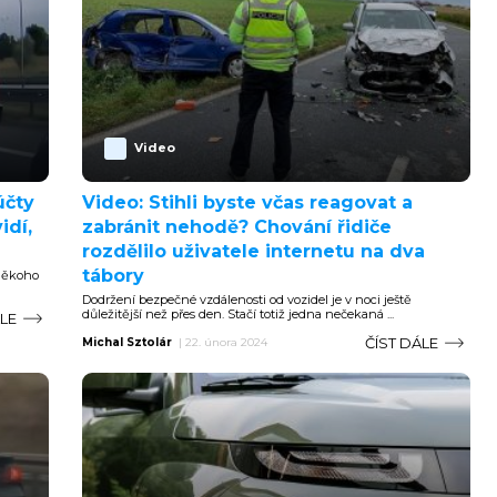
Video
účty
Video: Stihli byste včas reagovat a
idí,
zabránit nehodě? Chování řidiče
rozdělilo uživatele internetu na dva
tábory
 někoho
Dodržení bezpečné vzdálenosti od vozidel je v noci ještě
důležitější než přes den. Stačí totiž jedna nečekaná ...
ÁLE
ČÍST DÁLE
Michal Sztolár
|
22. února 2024