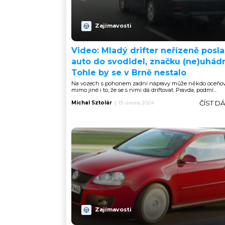
Zajímavosti
Video: Mladý drifter neřízeně posla
auto do svodidel, značku (ne)uhád
Tohle by se v Brně nestalo
Na vozech s pohonem zadní nápravy může někdo oceňov
mimo jiné i to, že se s nimi dá driftovat. Pravda, podmí...
ČÍST D
Michal Sztolár
|
13. února 2024
Zajímavosti