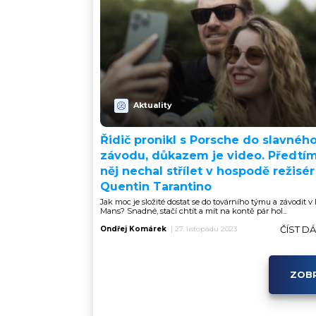
Aktuality
Řidič pronikl s Porsche do slavnéh
závodu, důkazem je video. Předtí
něj nechal střílet v hospodě režisér
Quentin Tarantino
Jak moc je složité dostat se do továrního týmu a závodit v 
Mans? Snadné, stačí chtít a mít na kontě pár hol...
ČÍST D
Ondřej Komárek
|
27. listopadu 2023
ZOBR