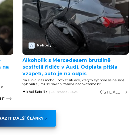
Nehody
o
Alkoholik s Mercedesem brutálně
m na
sestřelil řidiče v Audi. Odplata přišla
vzápětí, auto je na odpis
Na silnici nás mohou potkat situace, kterým bychom se nejraději
vyhnuli a jimž se navíc v zásadě nedokážeme br...
Le
ČÍST DÁLE
Michal Sztolár
|
23. listopadu 2023
ÁLE
AZIT DALŠÍ ČLÁNKY