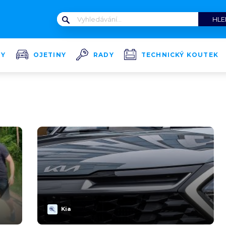
TY
OJETINY
RADY
TECHNICKÝ KOUTEK
Kia