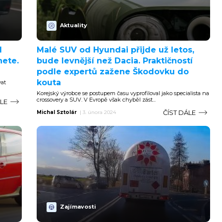
Aktuality
l
Malé SUV od Hyundai přijde už letos,
nete.
bude levnější než Dacia. Praktičností
podle expertů zažene Škodovku do
kouta
at
Korejský výrobce se postupem času vyprofiloval jako specialista na
crossovery a SUV. V Evropě však chyběl zást...
ÁLE
ČÍST DÁLE
Michal Sztolár
|
3. února 2024
Zajímavosti