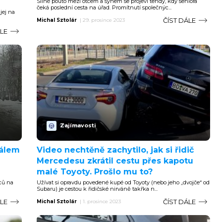
Silné pouto mezi otcem a synem se projeví tehdy, kdy seniora
čeká poslední cesta na úřad. Promítnutí společnýc...
jej na
ČÍST DÁLE
Michal Sztolár
|
29. prosince 2023
ÁLE
Zajímavosti
málem
Video nechtěně zachytilo, jak si řidič
Mercedesu zkrátil cestu přes kapotu
malé Toyoty. Prošlo mu to?
ců na
Užívat si opravdu povedené kupé od Toyoty (nebo jeho „dvojče“ od
Subaru) je cestou k řidičské nirváně takřka n...
ÁLE
ČÍST DÁLE
Michal Sztolár
|
1. prosince 2023