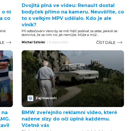
Dvojitá plná ve videu: Renault dostal
 o ní
bodyček přímo na kameru. Neuvěříte, co
a co
to s velkým MPV udělalo. Kdo je ale
viník?
plné
Při odbočování vlevo by se měl řidič podívat za sebe, jakkoli se
domnívá, že za ním nic jet nemůže. Může a můž...
ÁLE
ČÍST DÁLE
Michal Sztolár
|
9. ledna 2024
Zajímavosti
 na
BMW zveřejnilo reklamní video, které
AMG.
nažene slzy do očí úplně každému.
avil
Včetně vás