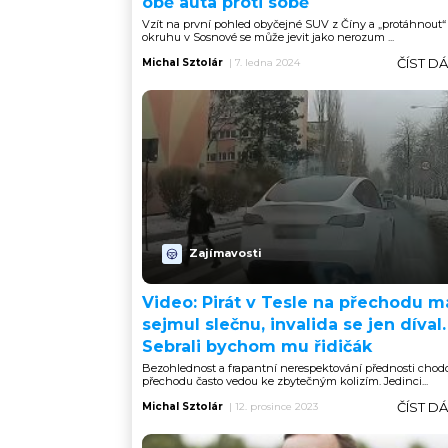
obě auta proti sobě
Vzít na první pohled obyčejné SUV z Číny a „protáhnout“ 
okruhu v Sosnové se může jevit jako nerozum ...
ČÍST D
Michal Sztolár
|
7. ledna 2024
Zajímavosti
Video: Pirát v Tesle na přechodu 
sejmul slečnu, invalida se jen díval.
Sebrali bychom mu řidičák
Bezohlednost a frapantní nerespektování přednosti chod
přechodu často vedou ke zbytečným kolizím. Jedinci...
ČÍST D
Michal Sztolár
|
12. prosince 2023