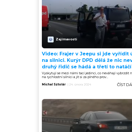
Zajímavosti
Video: Frajer v Jeepu si jde vyřídit 
na silnici. Kurýr DPD dělá že nic nev
druhý řidič se hádá a třetí to natáčí
Vyskytují se mezi námi tací jedinci, co neváhají vybrzdit
na rychlostní silnici a jít si za plného prov...
ČÍST D
Michal Sztolár
|
24. února 2024