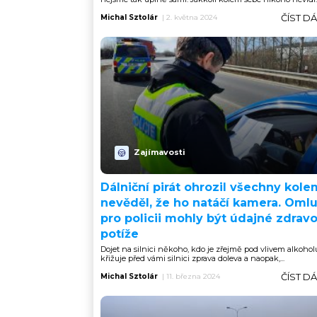
ČÍST D
Michal Sztolár
|
2. května 2024
Zajímavosti
Dálniční pirát ohrozil všechny kole
nevěděl, že ho natáčí kamera. Oml
pro policii mohly být údajné zdravo
potíže
Dojet na silnici někoho, kdo je zřejmě pod vlivem alkohol
křižuje před vámi silnici zprava doleva a naopak,...
ČÍST D
Michal Sztolár
|
11. března 2024