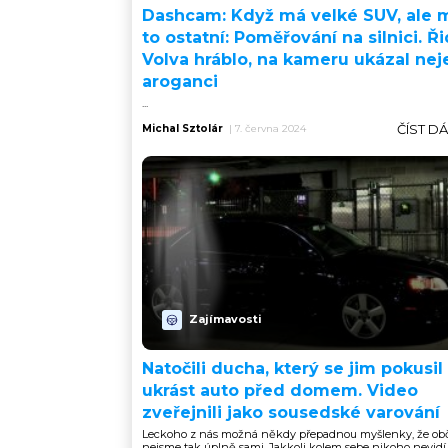
Dashcam: Když má velké SUV, ale 
to ostatní: Poměřování na silnici. Ři
Volva hráblo, na kameru ukázal nej
aroganci
...
ČÍST D
Michal Sztolár
|
7. června 2024
Zajímavosti
Natočili ducha, který se jim pokusil
ukrást auto před domem. Video
zveřejnili jako sousedské varování
Leckoho z nás možná někdy přepadnou myšlenky, že ob
nejsme tak úplně sami. Jakkoli kolem sebe nikoho nevidí..