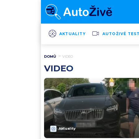
AKTUALITY
AUTOŽIVĚ TES
DOMŮ
VIDEO
VIDEO
Aktuality