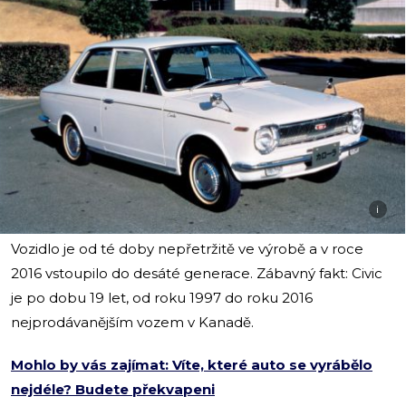
i
Vozidlo je od té doby nepřetržitě ve výrobě a v roce
2016 vstoupilo do desáté generace. Zábavný fakt: Civic
je po dobu 19 let, od roku 1997 do roku 2016
nejprodávanějším vozem v Kanadě.
Mohlo by vás zajímat: Víte, které auto se vyrábělo
nejdéle? Budete překvapeni