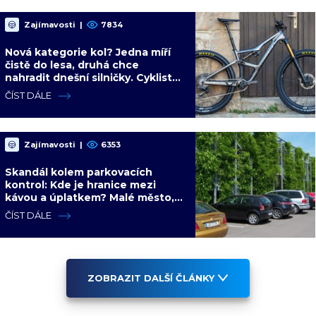
Zajímavosti
|
7834
Nová kategorie kol? Jedna míří
čistě do lesa, druhá chce
nahradit dnešní silničky. Cyklisté
mají rozporuplné názory
ČÍST DÁLE
Zajímavosti
|
6353
Skandál kolem parkovacích
kontrol: Kde je hranice mezi
kávou a úplatkem? Malé město,
malá výhoda, velký problém
ČÍST DÁLE
ZOBRAZIT DALŠÍ ČLÁNKY