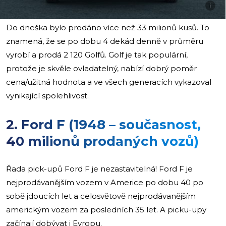
i
Do dneška bylo prodáno více než 33 milionů kusů. To
znamená, že se po dobu 4 dekád denně v průměru
vyrobí a prodá 2 120 Golfů. Golf je tak populární,
protože je skvěle ovladatelný, nabízí dobrý poměr
cena/užitná hodnota a ve všech generacích vykazoval
vynikající spolehlivost.
2. Ford F (1948 – současnost,
40 milionů prodaných vozů)
Řada pick-upů Ford F je nezastavitelná! Ford F je
nejprodávanějším vozem v Americe po dobu 40 po
sobě jdoucích let a celosvětově nejprodávanějším
americkým vozem za posledních 35 let. A picku-upy
začínají dobývat i Evropu.