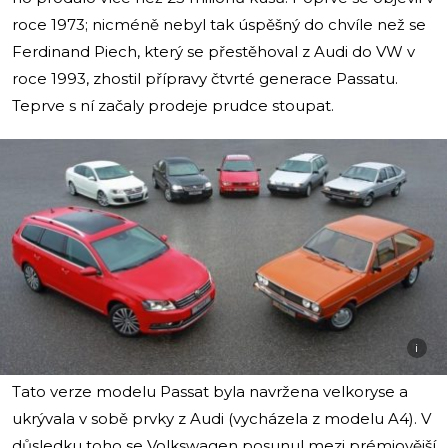
roce 1973; nicméně nebyl tak úspěšný do chvíle než se
Ferdinand Piech, který se přestěhoval z Audi do VW v
roce 1993, zhostil přípravy čtvrté generace Passatu.
Teprve s ní začaly prodeje prudce stoupat.
i
Tato verze modelu Passat byla navržena velkoryse a
ukrývala v sobě prvky z Audi (vycházela z modelu A4). V
důsledku toho se Volkswagen posunul mezi prémiovější