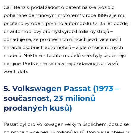
Carl Benz si podal žádost o patent na své „vozidlo
poháněné benzínovým motorem“ v roce 1886 a je mu
přičítáno vyrobení prvního automobilu. O 133 let později
už automobilový průmysl vyrobil miliardy strojů –
odhaduje se, že po dnešních silnicích jezdí více než 1
miliarda osobních automobilů – a jde o tisíce různých
modelů. Některé z těchto modelů však byly úspěšnější
než jiné. Podívejme se na 5 nejprodávanějších vozů
všech dob.
5. Volkswagen Passat (1973 –
současnost, 23 milionů
prodaných kusů)
Passat byl pro Volkswagen velkým úspěchem, dosud se
ho prodalo více než 23 milionů kusů. Poprvé se objevil v