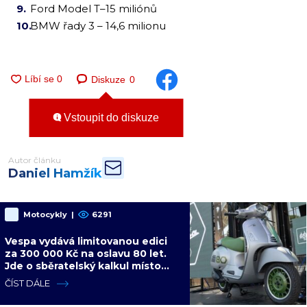
Ford Model T–15 miliónů
BMW řady 3 – 14,6 milionu
Diskuze
0
Vstoupit do diskuze
Autor článku
Daniel Hamžík
Motocykly
|
6291
Vespa vydává limitovanou edici
za 300 000 Kč na oslavu 80 let.
Jde o sběratelský kalkul místo
jízdního upgradu
ČÍST DÁLE