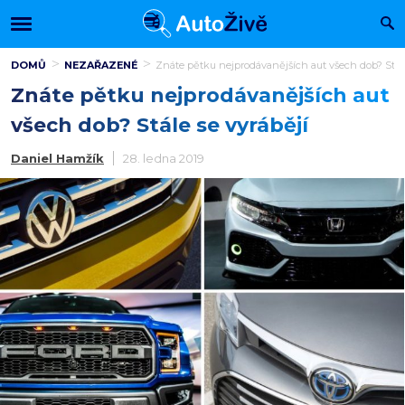
DOMŮ
NEZAŘAZENÉ
Znáte pětku nejprodávanějších aut všech dob? Stále
Znáte pětku nejprodávanějších aut
všech dob? Stále se vyrábějí
Daniel Hamžík
28. ledna 2019