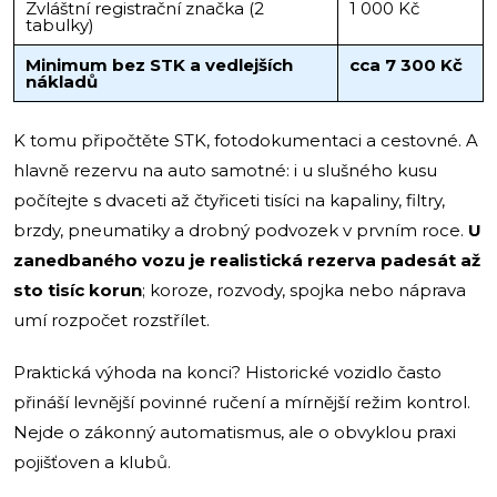
Zvláštní registrační značka (2
1 000 Kč
tabulky)
Minimum bez STK a vedlejších
cca 7 300 Kč
nákladů
K tomu připočtěte STK, fotodokumentaci a cestovné. A
hlavně rezervu na auto samotné: i u slušného kusu
počítejte s dvaceti až čtyřiceti tisíci na kapaliny, filtry,
brzdy, pneumatiky a drobný podvozek v prvním roce.
U
zanedbaného vozu je realistická rezerva padesát až
sto tisíc korun
; koroze, rozvody, spojka nebo náprava
umí rozpočet rozstřílet.
Praktická výhoda na konci? Historické vozidlo často
přináší levnější povinné ručení a mírnější režim kontrol.
Nejde o zákonný automatismus, ale o obvyklou praxi
pojišťoven a klubů.