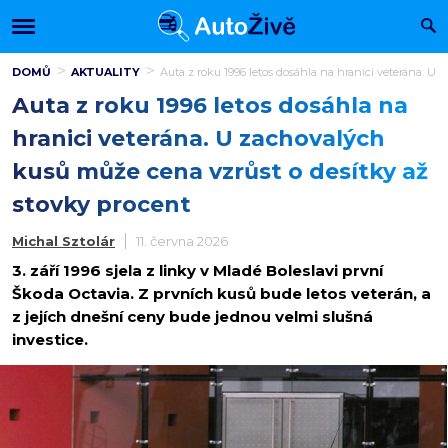
DOMŮ
AKTUALITY
Auta z roku 1996 letos dosáhla na hranici veterána. U
Auta z roku 1996 letos dosáhla na
hranici veterána. U zachovalých
kusů může cena vzrůst o desítky až
stovky procent
Michal Sztolár
11. června 2026
3. září 1996 sjela z linky v Mladé Boleslavi první
Škoda Octavia. Z prvních kusů bude letos veterán, a
z jejích dnešní ceny bude jednou velmi slušná
investice.