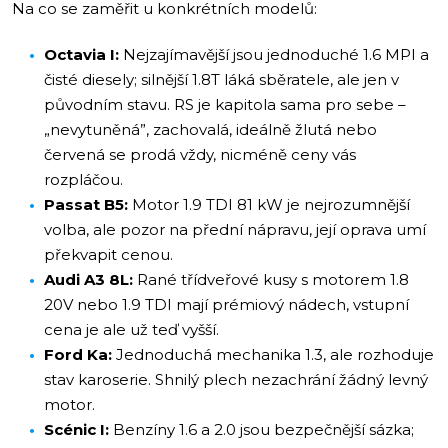
Na co se zaměřit u konkrétních modelů:
Octavia I:
Nejzajímavější jsou jednoduché 1.6 MPI a
čisté diesely; silnější 1.8T láká sběratele, ale jen v
původním stavu. RS je kapitola sama pro sebe –
„nevytuněná”, zachovalá, ideálně žlutá nebo
červená se prodá vždy, nicméně ceny vás
rozpláčou.
Passat B5:
Motor 1.9 TDI 81 kW je nejrozumnější
volba, ale pozor na přední nápravu, její oprava umí
překvapit cenou.
Audi A3 8L:
Rané třídveřové kusy s motorem 1.8
20V nebo 1.9 TDI mají prémiový nádech, vstupní
cena je ale už teď vyšší.
Ford Ka:
Jednoduchá mechanika 1.3, ale rozhoduje
stav karoserie. Shnilý plech nezachrání žádný levný
motor.
Scénic I:
Benzíny 1.6 a 2.0 jsou bezpečnější sázka;