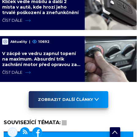
Klíček vedle mobilu a další 2
místa v autě, kde hrozí jeho
trvalé poškození a znefunkčnění
ČÍST DÁLE
Aktuality
|
10692
V zácpě ve vedru zapnul topení
na maximum. Absurdní trik
zachrání motor před opravou za
desítky tisíc
ČÍST DÁLE
ZOBRAZIT DALŠÍ ČLÁNKY
SOUVISEJÍCÍ TÉMATA: