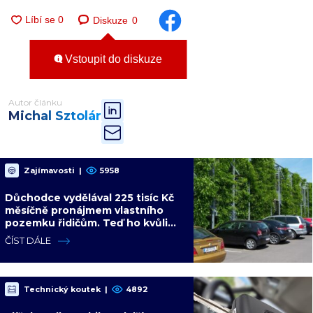
Diskuze
0
Vstoupit do diskuze
Autor článku
Michal Sztolár
Zajímavosti
|
5958
Důchodce vydělával 225 tisíc Kč
měsíčně pronájmem vlastního
pozemku řidičům. Teď ho kvůli
tomu čeká soud
ČÍST DÁLE
Technický koutek
|
4892