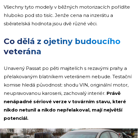
Všechny tyto modely v běžných motorizacích pořídíte
hluboko pod sto tisíc. Jenže cena na inzerátu a
sběratelská hodnota jsou dvě různé věci.
Co dělá z ojetiny budoucího
veterána
Unavený Passat po pěti majitelích s rezavými prahy a
přelakovaným blatníkem veteránem nebude. Testační
komise hledá původnost: shodu VIN, originální motor,
neupravovanou karoserii, zachovalý interiér.
Právě
nenápadné sériové verze v továrním stavu, které
nikdo netunil a nikdo nepřelakoval, mají největší
potenciál.