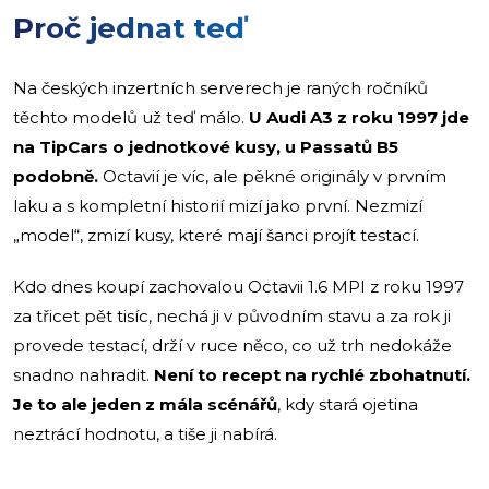
Proč jednat teď
Na českých inzertních serverech je raných ročníků
těchto modelů už teď málo.
U Audi A3 z roku 1997 jde
na TipCars o jednotkové kusy, u Passatů B5
podobně.
Octavií je víc, ale pěkné originály v prvním
laku a s kompletní historií mizí jako první. Nezmizí
„model“, zmizí kusy, které mají šanci projít testací.
Kdo dnes koupí zachovalou Octavii 1.6 MPI z roku 1997
za třicet pět tisíc, nechá ji v původním stavu a za rok ji
provede testací, drží v ruce něco, co už trh nedokáže
snadno nahradit.
Není to recept na rychlé zbohatnutí.
Je to ale jeden z mála scénářů
, kdy stará ojetina
neztrácí hodnotu, a tiše ji nabírá.