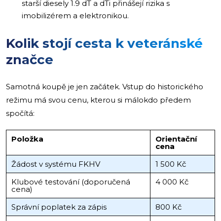
starší diesely 1.9 dT a dTi přinášejí rizika s
imobilizérem a elektronikou.
Kolik stojí cesta k veteránské
značce
Samotná koupě je jen začátek. Vstup do historického
režimu má svou cenu, kterou si málokdo předem
spočítá:
Položka
Orientační
cena
Žádost v systému FKHV
1 500 Kč
Klubové testování (doporučená
4 000 Kč
cena)
Správní poplatek za zápis
800 Kč