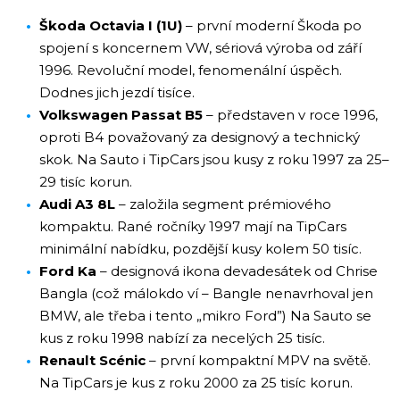
Škoda Octavia I (1U)
– první moderní Škoda po
spojení s koncernem VW, sériová výroba od září
1996. Revoluční model, fenomenální úspěch.
Dodnes jich jezdí tisíce.
Volkswagen Passat B5
– představen v roce 1996,
oproti B4 považovaný za designový a technický
skok. Na Sauto i TipCars jsou kusy z roku 1997 za 25–
29 tisíc korun.
Audi A3 8L
– založila segment prémiového
kompaktu. Rané ročníky 1997 mají na TipCars
minimální nabídku, pozdější kusy kolem 50 tisíc.
Ford Ka
– designová ikona devadesátek od Chrise
Bangla (což málokdo ví – Bangle nenavrhoval jen
BMW, ale třeba i tento „mikro Ford”) Na Sauto se
kus z roku 1998 nabízí za necelých 25 tisíc.
Renault Scénic
– první kompaktní MPV na světě.
Na TipCars je kus z roku 2000 za 25 tisíc korun.