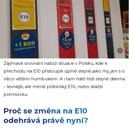
i
Zajímavé srovnání nabízí situace v Polsku, kde k
přechodu na E10 přistoupili úplně stejně jako my, jen s o
něco větším humbukem. A i tam řidiči řeší stejné dilema
– levnější, ale méně přátelský E10, nebo dražší
prémiovku.
Proč se změna na E10
odehrává právě nyní?