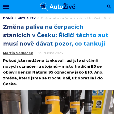
DOMŮ
AKTUALITY
Změna paliva na čerpacích stanicích v Česku: Řidiči t
Změna paliva na čerpacích
stanicích v Česku: Řidiči těchto aut
musí nově dávat pozor, co tankují
Martin Sedláček
25. dubna 2025
Pokud jste nedávno tankovali, asi jste si všimli
nových označení u stojanů – místo tradiční E5 se
objevil benzín Natural 95 označený jako E10. Ano,
změna, které jsme se trochu báli, už dorazila i do
Česka.