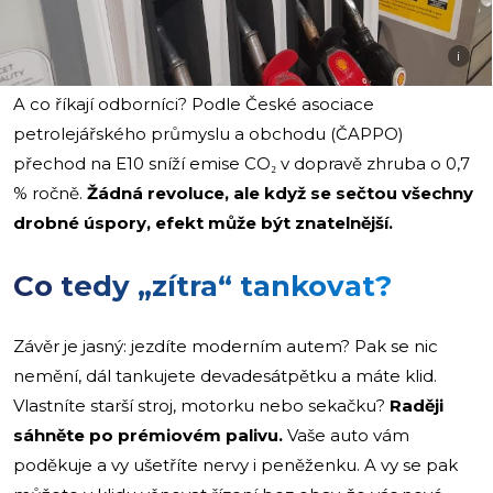
i
A co říkají odborníci? Podle České asociace
petrolejářského průmyslu a obchodu (ČAPPO)
přechod na E10 sníží emise CO₂ v dopravě zhruba o 0,7
% ročně.
Žádná revoluce, ale když se sečtou všechny
drobné úspory, efekt může být znatelnější.
Co tedy „zítra“ tankovat?
Závěr je jasný: jezdíte moderním autem? Pak se nic
nemění, dál tankujete devadesátpětku a máte klid.
Vlastníte starší stroj, motorku nebo sekačku?
Raději
sáhněte po prémiovém palivu.
Vaše auto vám
poděkuje a vy ušetříte nervy i peněženku. A vy se pak