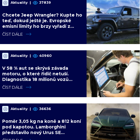
Aktuality
|
37839
Chcete Jeep Wrangler? Kupte ho
teď, dokud ještě je. Evropské
emisní limity ho brzy vyřadí z
nabídky nadobro
ČÍST DÁLE
Aktuality
|
40960
V 58 % aut se skrývá závada
motoru, o které řidič netuší.
Diagnostika 18 milionů vozů
ukázala dalších 4 slabých míst
ČÍST DÁLE
Aktuality
|
36636
Poměr 3,05 kg na koně a 812 koní
pod kapotou. Lamborghini
představilo nový Urus SE
Performante s hybridním