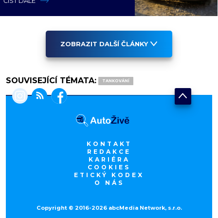
ČÍST DÁLE
pohonem
ZOBRAZIT DALŠÍ ČLÁNKY
SOUVISEJÍCÍ TÉMATA:
TANKOVÁNÍ
KONTAKT
REDAKCE
KARIÉRA
COOKIES
ETICKÝ KODEX
O NÁS
Copyright © 2016-2026 abcMedia Network, s.r.o.