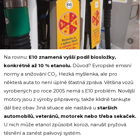
i
Na rovinu:
E10 znamená vyšší podíl biosložky,
konkrétně až 10 % etanolu.
Důvod? Evropské emisní
normy a snižování CO₂. Hezká myšlenka, ale pro
některá auta to není úplně šťastná zpráva. Většina vozů
vyrobených po roce 2005 nemá s E10 problém. Novější
motory jsou z výroby připraveny, takže klidně tankujte
dál bez obav. Jiná situace ale nastává u
starších
automobilů, veteránů, motorek nebo třeba sekaček.
U nich může etanol způsobit korozi, narušit pryžová
těsnění a zanést palivový systém.