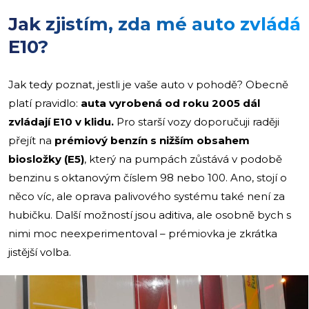
Jak zjistím, zda mé auto zvládá
E10?
Jak tedy poznat, jestli je vaše auto v pohodě? Obecně
platí pravidlo:
auta vyrobená od roku 2005 dál
zvládají E10 v klidu.
Pro starší vozy doporučuji raději
přejít na
prémiový benzín s nižším obsahem
biosložky (E5)
, který na pumpách zůstává v podobě
benzinu s oktanovým číslem 98 nebo 100. Ano, stojí o
něco víc, ale oprava palivového systému také není za
hubičku. Další možností jsou aditiva, ale osobně bych s
nimi moc neexperimentoval – prémiovka je zkrátka
jistější volba.