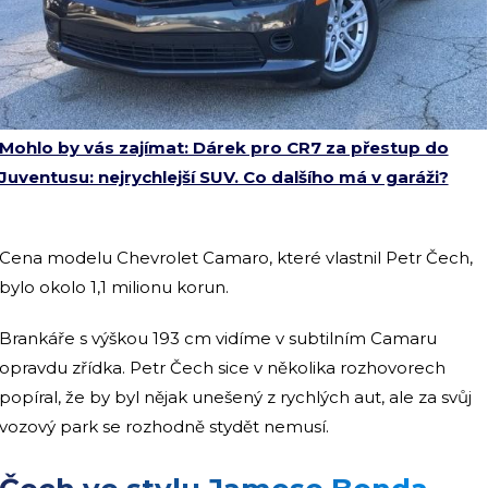
Mohlo by vás zajímat: Dárek pro CR7 za přestup do
Juventusu: nejrychlejší SUV. Co dalšího má v garáži?
Cena modelu Chevrolet Camaro, které vlastnil Petr Čech,
bylo okolo 1,1 milionu korun.
Brankáře s výškou 193 cm vidíme v subtilním Camaru
opravdu zřídka. Petr Čech sice v několika rozhovorech
popíral, že by byl nějak unešený z rychlých aut, ale za svůj
vozový park se rozhodně stydět nemusí.