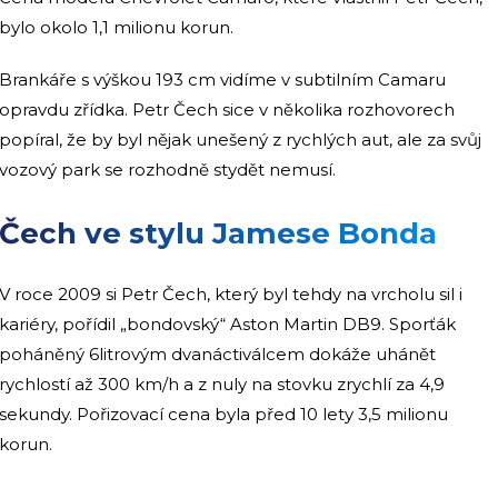
bylo okolo 1,1 milionu korun.
Brankáře s výškou 193 cm vidíme v subtilním Camaru
opravdu zřídka. Petr Čech sice v několika rozhovorech
popíral, že by byl nějak unešený z rychlých aut, ale za svůj
vozový park se rozhodně stydět nemusí.
Čech ve stylu Jamese Bonda
V roce 2009 si Petr Čech, který byl tehdy na vrcholu sil i
kariéry, pořídil „bondovský“ Aston Martin DB9. Sporťák
poháněný 6litrovým dvanáctiválcem dokáže uhánět
rychlostí až 300 km/h a z nuly na stovku zrychlí za 4,9
sekundy. Pořizovací cena byla před 10 lety 3,5 milionu
korun.