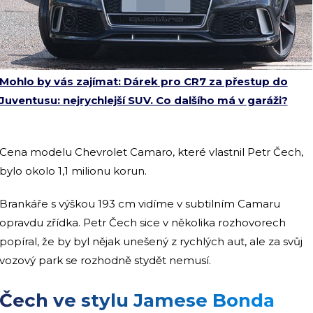
Mohlo by vás zajímat: Dárek pro CR7 za přestup do
Juventusu: nejrychlejší SUV. Co dalšího má v garáži?
Cena modelu Chevrolet Camaro, které vlastnil Petr Čech,
bylo okolo 1,1 milionu korun.
Brankáře s výškou 193 cm vidíme v subtilním Camaru
opravdu zřídka. Petr Čech sice v několika rozhovorech
popíral, že by byl nějak unešený z rychlých aut, ale za svůj
vozový park se rozhodně stydět nemusí.
Čech ve stylu Jamese Bonda