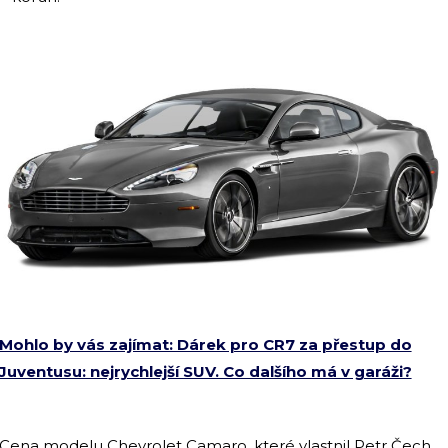
Mohlo by vás zajímat: Dárek pro CR7 za přestup do
Juventusu: nejrychlejší SUV. Co dalšího má v garáži?
Cena modelu Chevrolet Camaro, které vlastnil Petr Čech,