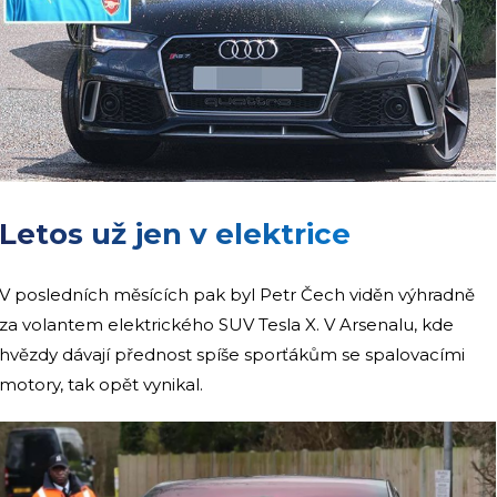
Letos už jen v elektrice
V posledních měsících pak byl Petr Čech viděn výhradně
za volantem elektrického SUV Tesla X. V Arsenalu, kde
hvězdy dávají přednost spíše sporťákům se spalovacími
motory, tak opět vynikal.