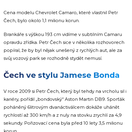
Cena modelu Chevrolet Camaro, které vlastnil Petr
Čech, bylo okolo 1,1 milionu korun.
Brankáře s výškou 193 cm vidíme v subtilním Camaru
opravdu zřídka. Petr Čech sice v několika rozhovorech
popíral, že by byl nějak unešený z rychlých aut, ale za
svůj vozový park se rozhodně stydět nemusí.
Čech ve stylu Jamese Bonda
V roce 2009 si Petr Čech, který byl tehdy na vrcholu sil i
kariéry, pořídil „bondovský“ Aston Martin DB9. Sporťák
poháněný 6litrovým dvanáctiválcem dokáže uhánět
rychlostí až 300 km/h a z nuly na stovku zrychlí za 4,9
sekundy. Pořizovací cena byla před 10 lety 3,5 milionu
korun.