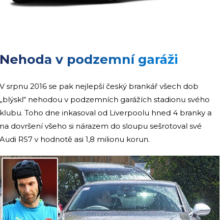
Nehoda v podzemní garáži
V srpnu 2016 se pak nejlepší český brankář všech dob
„blýskl“ nehodou v podzemních garážích stadionu svého
klubu. Toho dne inkasoval od Liverpoolu hned 4 branky a
na dovršení všeho si nárazem do sloupu sešrotoval své
Audi RS7 v hodnotě asi 1,8 milionu korun.