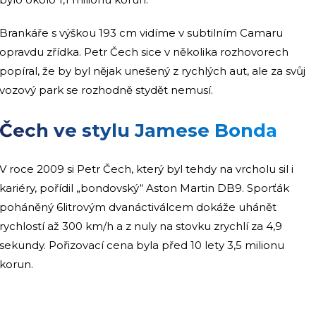
Brankáře s výškou 193 cm vidíme v subtilním Camaru
opravdu zřídka. Petr Čech sice v několika rozhovorech
popíral, že by byl nějak unešený z rychlých aut, ale za svůj
vozový park se rozhodně stydět nemusí.
Čech ve stylu Jamese Bonda
V roce 2009 si Petr Čech, který byl tehdy na vrcholu sil i
kariéry, pořídil „bondovský“ Aston Martin DB9. Sporťák
poháněný 6litrovým dvanáctiválcem dokáže uhánět
rychlostí až 300 km/h a z nuly na stovku zrychlí za 4,9
sekundy. Pořizovací cena byla před 10 lety 3,5 milionu
korun.