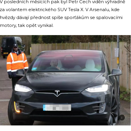
V posledních měsících pak byl Petr Čech viděn výhradně
za volantem elektrického SUV Tesla X. V Arsenalu, kde
hvězdy dávají přednost spíše sporťákům se spalovacími
motory, tak opět vynikal.
i