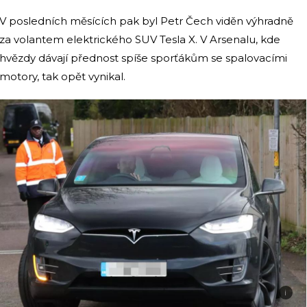
V posledních měsících pak byl Petr Čech viděn výhradně
za volantem elektrického SUV Tesla X. V Arsenalu, kde
hvězdy dávají přednost spíše sporťákům se spalovacími
motory, tak opět vynikal.
i