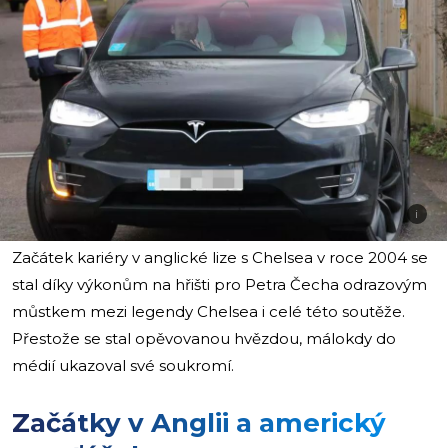
i
Začátek kariéry v anglické lize s Chelsea v roce 2004 se
stal díky výkonům na hřišti pro Petra Čecha odrazovým
můstkem mezi legendy Chelsea i celé této soutěže.
Přestože se stal opěvovanou hvězdou, málokdy do
médií ukazoval své soukromí.
Začátky v Anglii a americký