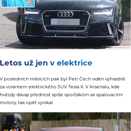
Letos už jen v elektrice
V posledních měsících pak byl Petr Čech viděn výhradně
za volantem elektrického SUV Tesla X. V Arsenalu, kde
hvězdy dávají přednost spíše sporťákům se spalovacími
motory, tak opět vynikal.