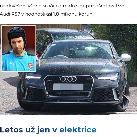
na dovršení všeho si nárazem do sloupu sešrotoval své
Audi RS7 v hodnotě asi 1,8 milionu korun.
Letos už jen v elektrice