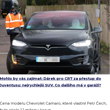
Mohlo by vás zajímat: Dárek pro CR7 za přestup do
Juventusu: nejrychlejší SUV. Co dalšího má v garáži?
Cena modelu Chevrolet Camaro, které vlastnil Petr Čech,
bylo okolo 1,1 milionu korun.