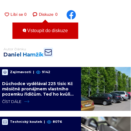
Diskuze
0
Vstoupit do diskuze
Autor článku
Daniel Hamžík
Zajímavosti
|
9142
Důchodce vydělával 225 tisíc Kč
měsíčně pronájmem vlastního
pozemku řidičům. Teď ho kvůli
tomu čeká soud
ČÍST DÁLE
Technický koutek
|
8076