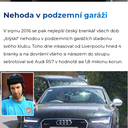
Nehoda v podzemní garáži
V srpnu 2016 se pak nejlepší český brankář všech dob
„blýskl“ nehodou v podzemních garážích stadionu
svého klubu. Toho dne inkasoval od Liverpoolu hned 4
branky a na dovršení všeho si nárazem do sloupu
sešrotoval své Audi RS7 v hodnotě asi 1,8 milionu korun.