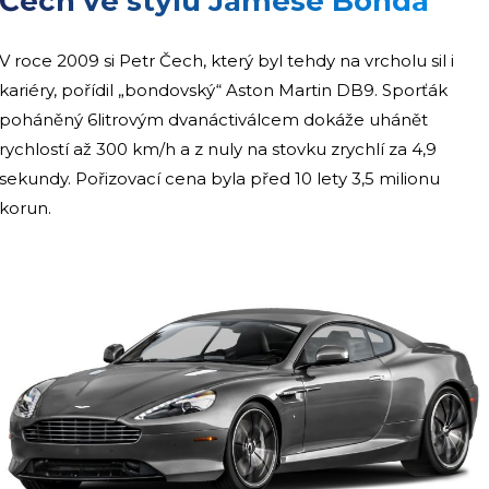
Čech ve stylu Jamese Bonda
V roce 2009 si Petr Čech, který byl tehdy na vrcholu sil i
kariéry, pořídil „bondovský“ Aston Martin DB9. Sporťák
poháněný 6litrovým dvanáctiválcem dokáže uhánět
rychlostí až 300 km/h a z nuly na stovku zrychlí za 4,9
sekundy. Pořizovací cena byla před 10 lety 3,5 milionu
korun.