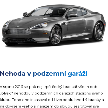
Nehoda v podzemní garáži
V srpnu 2016 se pak nejlepší český brankář všech dob
„blýskl“ nehodou v podzemních garážích stadionu svého
klubu. Toho dne inkasoval od Liverpoolu hned 4 branky a
na dovršení všeho si nárazem do sloupu sešrotoval své