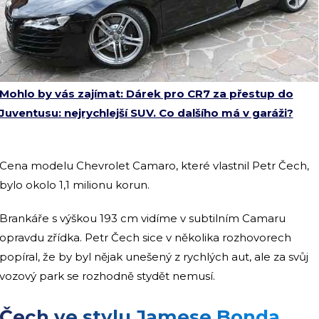
Mohlo by vás zajímat: Dárek pro CR7 za přestup do
Juventusu: nejrychlejší SUV. Co dalšího má v garáži?
Cena modelu Chevrolet Camaro, které vlastnil Petr Čech,
bylo okolo 1,1 milionu korun.
Brankáře s výškou 193 cm vidíme v subtilním Camaru
opravdu zřídka. Petr Čech sice v několika rozhovorech
popíral, že by byl nějak unešený z rychlých aut, ale za svůj
vozový park se rozhodně stydět nemusí.
Čech ve stylu Jamese Bonda