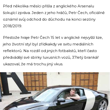
Před několika měsíci přišla z anglického Arsenalu
šokující zpráva. Jeden z jeho hráčů, Petr Čech, oficiálně
oznámil svůj odchod do důchodu na konci sezóny
2018/2019.
Přestože hraje Petr Čech 15 let v anglické nejvyšší lize,
jeho životní styl byl zřídkakdy ve svitu mediálních
reflektorů. Na rozdíl od jiných fotbalistů, kteří často
předvádějí své sbírky luxusních vozů, 37letý brankář
ukazoval, že má trochu jiný vkus.