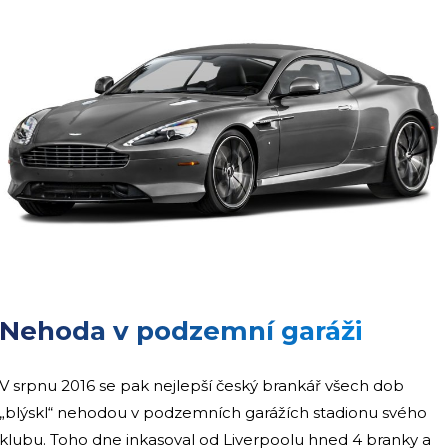
Nehoda v podzemní garáži
V srpnu 2016 se pak nejlepší český brankář všech dob
„blýskl“ nehodou v podzemních garážích stadionu svého
klubu. Toho dne inkasoval od Liverpoolu hned 4 branky a