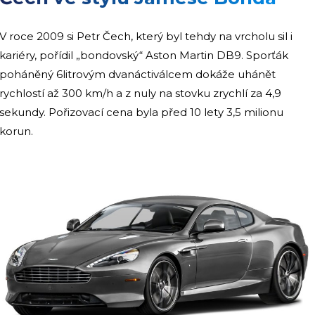
V roce 2009 si Petr Čech, který byl tehdy na vrcholu sil i
kariéry, pořídil „bondovský“ Aston Martin DB9. Sporťák
poháněný 6litrovým dvanáctiválcem dokáže uhánět
rychlostí až 300 km/h a z nuly na stovku zrychlí za 4,9
sekundy. Pořizovací cena byla před 10 lety 3,5 milionu
korun.