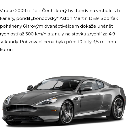
V roce 2009 si Petr Čech, který byl tehdy na vrcholu sil i
kariéry, pořídil „bondovský“ Aston Martin DB9. Sporťák
poháněný 6litrovým dvanáctiválcem dokáže uhánět
rychlostí až 300 km/h a z nuly na stovku zrychlí za 4,9
sekundy. Pořizovací cena byla před 10 lety 3,5 milionu
korun.