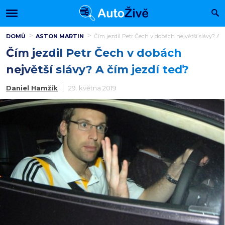
DOMŮ
ASTON MARTIN
Čím jezdil Petr Čech v dobách největší slávy? A č
Čím jezdil Petr Čech v dobách
největší slávy? A čím jezdí teď?
Daniel Hamžík
29. května 2019