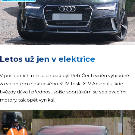
Letos už jen v elektrice
V posledních měsících pak byl Petr Čech viděn výhradně
za volantem elektrického SUV Tesla X. V Arsenalu, kde
hvězdy dávají přednost spíše sporťákům se spalovacími
motory, tak opět vynikal.