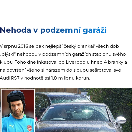
Nehoda v podzemní garáži
V srpnu 2016 se pak nejlepší český brankář všech dob
„blýskl“ nehodou v podzemních garážích stadionu svého
klubu. Toho dne inkasoval od Liverpoolu hned 4 branky a
na dovršení všeho si nárazem do sloupu sešrotoval své
Audi RS7 v hodnotě asi 1,8 milionu korun.