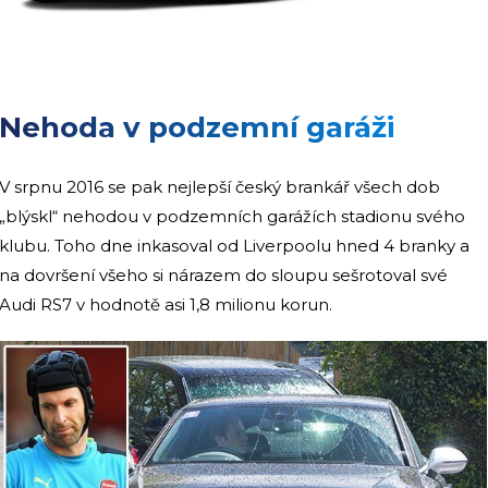
Nehoda v podzemní garáži
V srpnu 2016 se pak nejlepší český brankář všech dob
„blýskl“ nehodou v podzemních garážích stadionu svého
klubu. Toho dne inkasoval od Liverpoolu hned 4 branky a
na dovršení všeho si nárazem do sloupu sešrotoval své
Audi RS7 v hodnotě asi 1,8 milionu korun.