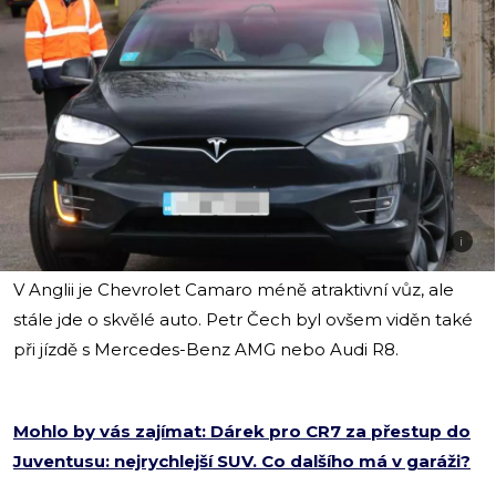
i
V Anglii je Chevrolet Camaro méně atraktivní vůz, ale
stále jde o skvělé auto. Petr Čech byl ovšem viděn také
při jízdě s Mercedes-Benz AMG nebo Audi R8.
Mohlo by vás zajímat: Dárek pro CR7 za přestup do
Juventusu: nejrychlejší SUV. Co dalšího má v garáži?