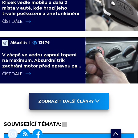
Klíček vedle mobilu a další 2
místa v autě, kde hrozí jeho
trvalé poškození a znefunkčnění
ČÍST DÁLE
Aktuality
|
13876
V zácpě ve vedru zapnul topení
na maximum. Absurdní trik
zachrání motor před opravou za
desítky tisíc
ČÍST DÁLE
ZOBRAZIT DALŠÍ ČLÁNKY
SOUVISEJÍCÍ TÉMATA: