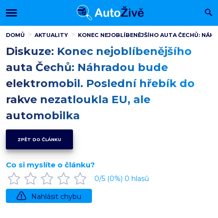
DOMŮ
AKTUALITY
KONEC NEJOBLÍBENĚJŠÍHO AUTA ČECHŮ: NÁHR
Diskuze: Konec nejoblíbenějšího
auta Čechů: Náhradou bude
elektromobil. Poslední hřebík do
rakve nezatloukla EU, ale
automobilka
ZPĚT DO ČLÁNKU
Co si myslíte o článku?
0
/5 (
0
%)
0
hlasů
Nahlásit chybu