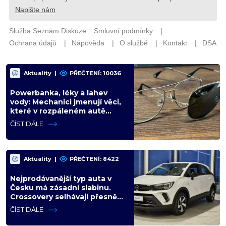
Aktuality
|
PŘEČTENÍ: 10036
Powerbanka, léky a lahev
vody: Mechanici jmenují věci,
které v rozpáleném autě
nemají co dělat. Hrozí i požár
ČÍST DÁLE
Aktuality
|
PŘEČTENÍ: 8422
Nejprodávanější typ auta v
Česku má zásadní slabinu.
Crossovery selhávají přesně
tam, kde mají být nejsilnější
ČÍST DÁLE