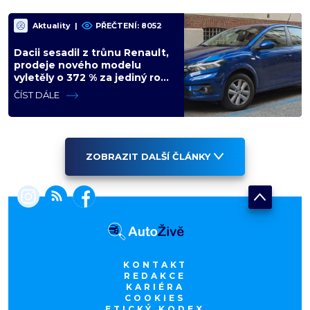
Aktuality
|
PŘEČTENÍ: 8052
Dacii sesadil z trůnu Renault,
prodeje nového modelu
vyletěly o 372 % za jediný rok.
Češi ale jedou svojí pohádku
ČÍST DÁLE
ZOBRAZIT DALŠÍ ČLÁNKY
KONTAKT
REDAKCE
KARIÉRA
COOKIES
ETICKÝ KODEX