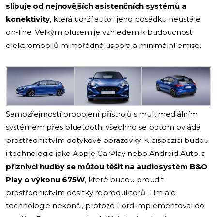
slibuje od nejnovějších asistenčních systémů a
konektivity
, která udrží auto i jeho posádku neustále
on-line. Velkým plusem je vzhledem k budoucnosti
elektromobilů mimořádná úspora a minimální emise.
Samozřejmostí propojení přístrojů s multimediálním
systémem přes bluetooth; všechno se potom ovládá
prostřednictvím dotykové obrazovky. K dispozici budou
i technologie jako Apple CarPlay nebo Android Auto, a
příznivci hudby se můžou těšit na audiosystém B&O
Play o výkonu 675W
, které budou proudit
prostřednictvím desítky reproduktorů. Tím ale
technologie nekončí, protože Ford implementoval do