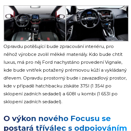
Opravdu potěšující bude zpracování interiéru, pro
něhož výrobce zvolil měkké materiály. Kdo bude chtít
luxus, má pro něj Ford nachystáno provedení Vignale,
kde bude vnitřek potažený prémiovou kůží a vykládaný
dřevem. Opravdu prostorný bude i zavazadlový prostor,
kde v případě hatchbacku získáte 375l (1 354l po
sklopení zadních sedadel) a 608l u kombi (1 653l po
sklopení zadních sedadel).
O výkon nového Focusu se
postará tříválec s odpojováním