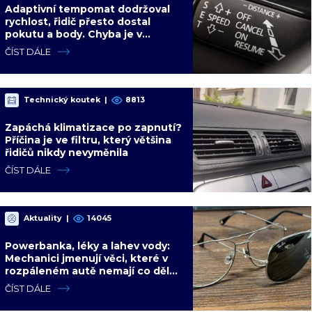
Adaptivní tempomat dodržoval
rychlost, řidič přesto dostal
pokutu a body. Chyba je v
odstupu, který si auto samo zvolí
ČÍST DÁLE
Technický koutek
|
8813
Zapáchá klimatizace po zapnutí?
Příčina je ve filtru, který většina
řidičů nikdy nevyměnila
ČÍST DÁLE
Aktuality
|
14045
Powerbanka, léky a lahev vody:
Mechanici jmenují věci, které v
rozpáleném autě nemají co dělat.
Hrozí i požár
ČÍST DÁLE