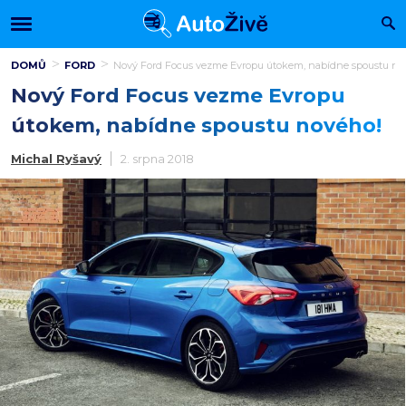
DOMŮ
FORD
Nový Ford Focus vezme Evropu útokem, nabídne spoustu no
Nový Ford Focus vezme Evropu
útokem, nabídne spoustu nového!
Michal Ryšavý
2. srpna 2018