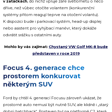
v zatáčkách
, do nichž vpluje záře světlometů o něco
dříve, než vůbec otočíte volantem (konkurenční
systémy přitom reagují teprve na otočení volantu).
K dispozici bude i parkovací systém, head-up displej
nebo asistent pro vyhýbací manévr, který dokáže
odvrátit srážku s ostatními auty.
Mohlo by vás zajímat:
Chystaný VW Golf MK-8 bude
představen v roce 2019
Focus 4. generace chce
prostorem konkurovat
některým SUV
Ford by chtěl 4. generací Focusu zároveň ukázat, že
prostorné auto nemusí být nutně SUV, ale klidně i „starý
dobrý hatchback“. Postaven byl na platformě C2, která