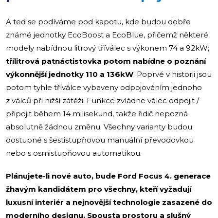
A teď se podíváme pod kapotu, kde budou dobře
známé jednotky EcoBoost a EcoBlue, přičemž některé
modely nabídnou litrový tříválec s výkonem 74 a 92kW;
třílitrová patnáctistovka potom nabídne o poznání
výkonnější jednotky 110 a 136kW
. Poprvé v historii jsou
potom tyhle tříválce vybaveny odpojováním jednoho
z válců při nižší zátěži. Funkce zvládne válec odpojit /
připojit během 14 milisekund, takže řidič nepozná
absolutně žádnou změnu. Všechny varianty budou
dostupné s šestistupňovou manuální převodovkou
nebo s osmistupňovou automatikou.
Plánujete-li nové auto, bude Ford Focus 4. generace
žhavým kandidátem pro všechny, kteří vyžadují
luxusní interiér a nejnovější technologie zasazené do
moderního designu. Spousta prostoru a slušný