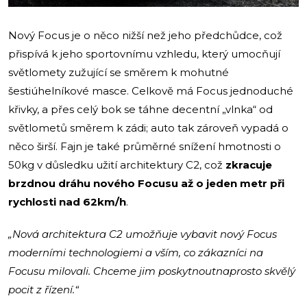
Nový Focus je o něco nižší než jeho předchůdce, což
přispívá k jeho sportovnímu vzhledu, který umocňují
světlomety zužující se směrem k mohutné
šestiúhelníkové masce. Celkově má Focus jednoduché
křivky, a přes celý bok se táhne decentní „vlnka“ od
světlometů směrem k zádi; auto tak zároveň vypadá o
něco širší. Fajn je také průměrné snížení hmotnosti o
50kg v důsledku užití architektury C2, což
zkracuje
brzdnou dráhu nového Focusu až o jeden metr při
rychlosti nad 62km/h
.
„Nová architektura C2 umožňuje vybavit nový Focus
moderními technologiemi a vším, co zákazníci na
Focusu milovali. Chceme jim poskytnoutnaprosto skvělý
pocit z řízení.“