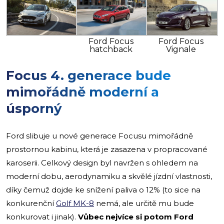
Ford Focus
Ford Focus
hatchback
Vignale
Focus 4. generace bude
mimořádně moderní a
úsporný
Ford slibuje u nové generace Focusu mimořádně
prostornou kabinu, která je zasazena v propracované
karoserii. Celkový design byl navržen s ohledem na
moderní dobu, aerodynamiku a skvělé jízdní vlastnosti,
díky čemuž dojde ke snížení paliva o 12% (to sice na
konkurenční
Golf MK-8
nemá, ale určitě mu bude
konkurovat i jinak).
Vůbec nejvíce si potom Ford