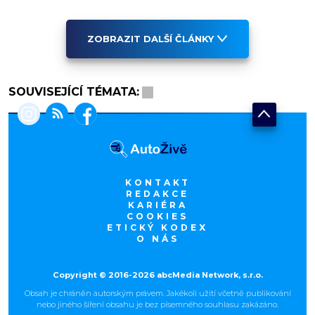
ZOBRAZIT DALŠÍ ČLÁNKY
SOUVISEJÍCÍ TÉMATA:
KONTAKT
REDAKCE
KARIÉRA
COOKIES
ETICKÝ KODEX
O NÁS
Copyright © 2016-2026 abcMedia Network, s.r.o.
Obsah je chráněn autorským právem. Jakékoli užití včetně publikování
nebo jiného šíření obsahu je bez písemného souhlasu zakázáno.