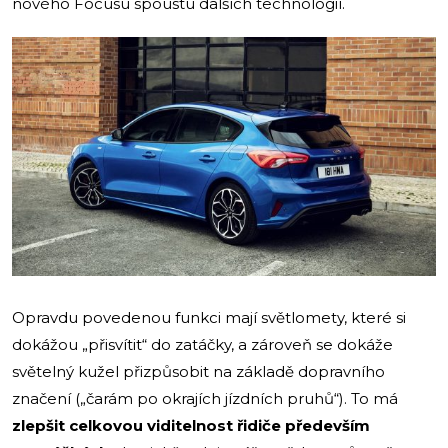
nového Focusu spoustu dalších technologií.
Opravdu povedenou funkci mají světlomety, které si
dokážou „přisvítit“ do zatáčky, a zároveň se dokáže
světelný kužel přizpůsobit na základě dopravního
značení („čarám po okrajích jízdních pruhů“). To má
zlepšit celkovou viditelnost řidiče především