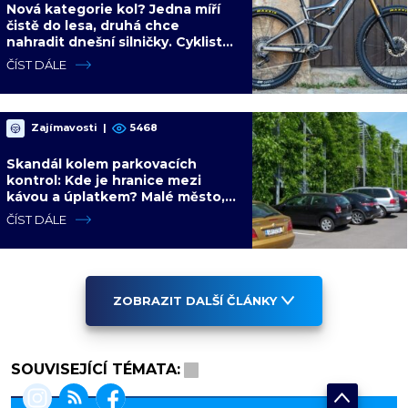
Nová kategorie kol? Jedna míří
čistě do lesa, druhá chce
nahradit dnešní silničky. Cyklisté
mají rozporuplné názory
ČÍST DÁLE
Zajímavosti
|
5468
Skandál kolem parkovacích
kontrol: Kde je hranice mezi
kávou a úplatkem? Malé město,
malá výhoda, velký problém
ČÍST DÁLE
ZOBRAZIT DALŠÍ ČLÁNKY
SOUVISEJÍCÍ TÉMATA: