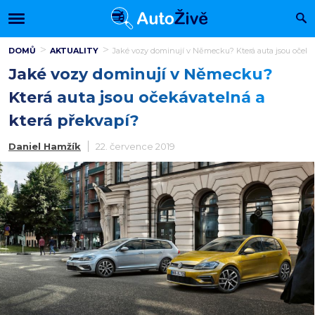
DOMŮ
AKTUALITY
Jaké vozy dominují v Německu? Která auta jsou očekáv
Jaké vozy dominují v Německu?
Která auta jsou očekávatelná a
která překvapí?
Daniel Hamžík
22. července 2019