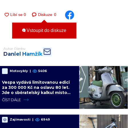
Diskuze
0
Vstoupit do diskuze
Autor článku
Daniel Hamžík
Motocykly
|
5406
Vespa vydává limitovanou edici
za 300 000 Kč na oslavu 80 let.
Jde o sběratelský kalkul místo
jízdního upgradu
ČÍST DÁLE
Zajímavosti
|
6949