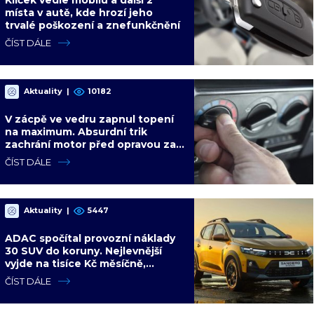
místa v autě, kde hrozí jeho
trvalé poškození a znefunkčnění
ČÍST DÁLE
Aktuality
|
10182
V zácpě ve vedru zapnul topení
na maximum. Absurdní trik
zachrání motor před opravou za
desítky tisíc
ČÍST DÁLE
Aktuality
|
5447
ADAC spočítal provozní náklady
30 SUV do koruny. Nejlevnější
vyjde na tisíce Kč měsíčně,
nejdražší na trojnásobek
ČÍST DÁLE