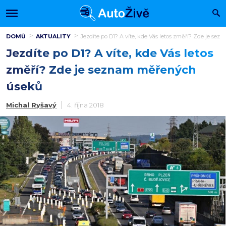
DOMŮ
AKTUALITY
Jezdíte po D1? A víte, kde Vás letos změří? Zde je s
Jezdíte po D1? A víte, kde Vás letos
změří? Zde je seznam měřených
úseků
Michal Ryšavý
4. října 2018