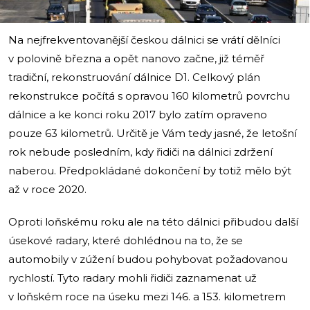
Na nejfrekventovanější českou dálnici se vrátí dělníci
v polovině března a opět nanovo začne, již téměř
tradiční, rekonstruování dálnice D1. Celkový plán
rekonstrukce počítá s opravou 160 kilometrů povrchu
dálnice a ke konci roku 2017 bylo zatím opraveno
pouze 63 kilometrů. Určitě je Vám tedy jasné, že letošní
rok nebude posledním, kdy řidiči na dálnici zdržení
naberou. Předpokládané dokončení by totiž mělo být
až v roce 2020.
Oproti loňskému roku ale na této dálnici přibudou další
úsekové radary, které dohlédnou na to, že se
automobily v zúžení budou pohybovat požadovanou
rychlostí. Tyto radary mohli řidiči zaznamenat už
v loňském roce na úseku mezi 146. a 153. kilometrem