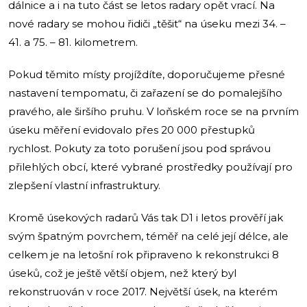
dálnice a i na tuto část se letos radary opět vrací. Na
nové radary se mohou řidiči „těšit“ na úseku mezi 34. –
41. a 75. – 81. kilometrem.
Pokud těmito místy projíždíte, doporučujeme přesné
nastavení tempomatu, či zařazení se do pomalejšího
pravého, ale širšího pruhu. V loňském roce se na prvním
úseku měření evidovalo přes 20 000 přestupků
rychlost. Pokuty za toto porušení jsou pod správou
přilehlých obcí, které vybrané prostředky používají pro
zlepšení vlastní infrastruktury.
Kromě úsekových radarů Vás tak D1 i letos prověří jak
svým špatným povrchem, téměř na celé její délce, ale
celkem je na letošní rok připraveno k rekonstrukci 8
úseků, což je ještě větší objem, než který byl
rekonstruován v roce 2017. Největší úsek, na kterém