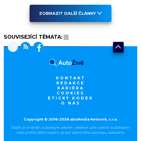
ZOBRAZIT DALŠÍ ČLÁNKY
SOUVISEJÍCÍ TÉMATA:
KONTAKT
REDAKCE
KARIÉRA
COOKIES
ETICKÝ KODEX
O NÁS
Copyright © 2016-2026 abcMedia Network, s.r.o.
Obsah je chráněn autorským právem. Jakékoli užití včetně publikování
nebo jiného šíření obsahu je bez písemného souhlasu zakázáno.