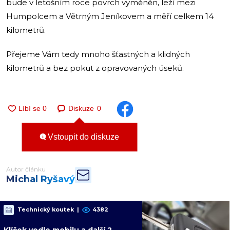
bude v letošním roce povrch vyměněn, leží mezi
Humpolcem a Větrným Jeníkovem a měří celkem 14
kilometrů.
Přejeme Vám tedy mnoho šťastných a klidných
kilometrů a bez pokut z opravovaných úseků.
Diskuze
0
Vstoupit do diskuze
Autor článku
Michal Ryšavý
Technický koutek
|
4382
Klíček vedle mobilu a další 2