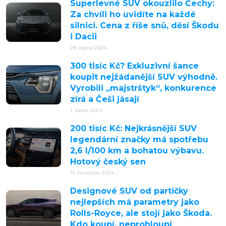
Superlevné SUV okouzlilo Čechy:
Za chvíli ho uvidíte na každé
silnici. Cena z říše snů, děsí Škodu
i Dacii
28. srpna 2024
300 tisíc Kč? Exkluzivní šance
koupit nejžádanější SUV výhodně.
Vyrobili „majstrštyk“, konkurence
zírá a Češi jásají
1. srpna 2024
200 tisíc Kč: Nejkrásnější SUV
legendární značky má spotřebu
2,6 l/100 km a bohatou výbavu.
Hotový český sen
15. července 2024
Designové SUV od partičky
nejlepších má parametry jako
Rolls-Royce, ale stojí jako Škoda.
Kdo koupí, neprohloupí