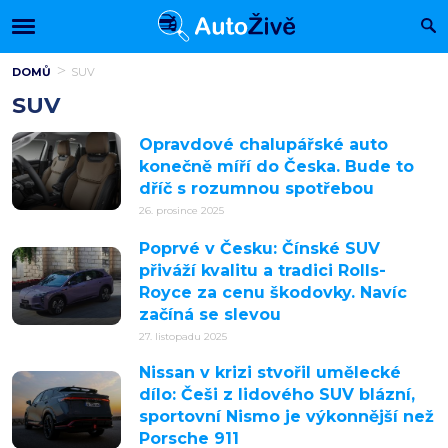
DOMŮ
SUV
SUV
Opravdové chalupářské auto
konečně míří do Česka. Bude to
dříč s rozumnou spotřebou
26. prosince 2025
Poprvé v Česku: Čínské SUV
přiváží kvalitu a tradici Rolls-
Royce za cenu škodovky. Navíc
začíná se slevou
27. listopadu 2025
Nissan v krizi stvořil umělecké
dílo: Češi z lidového SUV blázní,
sportovní Nismo je výkonnější než
Porsche 911