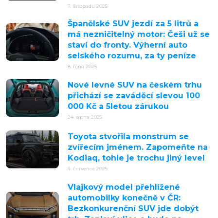
7. listopadu 2025
Španělské SUV jezdí za 5 litrů a
má nezničitelný motor: Češi už se
staví do fronty. Výherní auto
selského rozumu, za ty peníze
8. října 2025
Nové levné SUV na českém trhu
přichází se zaváděcí slevou 100
000 Kč a 5letou zárukou
24. srpna 2025
Toyota stvořila monstrum se
zvířecím jménem. Zapomeňte na
Kodiaq, tohle je trochu jiný level
4. července 2025
Vlajkový model přehlížené
automobilky konečně v ČR:
Bezkonkurenční SUV jde dobýt