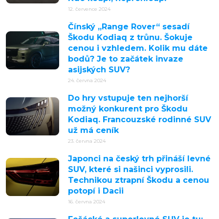
12. července 2024
Čínský „Range Rover“ sesadí
Škodu Kodiaq z trůnu. Šokuje
cenou i vzhledem. Kolik mu dáte
bodů? Je to začátek invaze
asijských SUV?
24. června 2024
Do hry vstupuje ten nejhorší
možný konkurent pro Škodu
Kodiaq. Francouzské rodinné SUV
už má ceník
23. června 2024
Japonci na český trh přináší levné
SUV, které si našinci vyprosili.
Technikou ztrapní Škodu a cenou
potopí i Dacii
16. června 2024