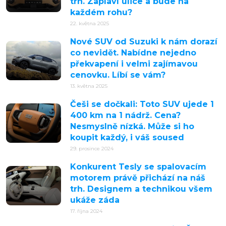
trh. Zaplaví ulice a bude na
každém rohu?
22. května 2025
Nové SUV od Suzuki k nám dorazí
co nevidět. Nabídne nejedno
překvapení i velmi zajímavou
cenovku. Líbí se vám?
13. května 2025
Češi se dočkali: Toto SUV ujede 1
400 km na 1 nádrž. Cena?
Nesmyslně nízká. Může si ho
koupit každý, i váš soused
29. prosince 2024
Konkurent Tesly se spalovacím
motorem právě přichází na náš
trh. Designem a technikou všem
ukáže záda
17. října 2024