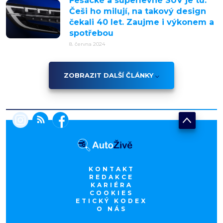
Fešácké a superlevné SUV je tu:
Češi ho milují, na takový design
čekali 40 let. Zaujme i výkonem a
spotřebou
8. června 2024
ZOBRAZIT DALŠÍ ČLÁNKY
KONTAKT
REDAKCE
KARIÉRA
COOKIES
ETICKÝ KODEX
O NÁS