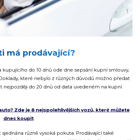
ti má prodávající?
na kupujícího do 10 dnů ode dne sepsání kupní smlouvy,
 Doklady, které nebylo z různých důvodů možno předat
žet nejpozději do 20 dnů od data uvedeném na kupní
auto? Zde je 8 nejspolehlivějších vozů, které můžete
dnes koupit
 sjednána různě vysoká pokuta. Prodávající také