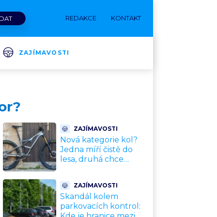
REDAKCE
KONTAKT
ZAJÍMAVOSTI
or?
ZAJÍMAVOSTI
Nová kategorie kol?
Jedna míří čistě do
lesa, druhá chce
nahradit dnešní
silničky. Cyklisté mají
ZAJÍMAVOSTI
rozporuplné názory
Skandál kolem
parkovacích kontrol:
Kde je hranice mezi