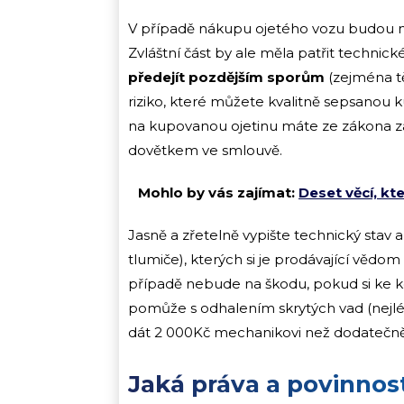
V případě nákupu ojetého vozu budou ná
Zvláštní část by ale měla patřit techn
předejít pozdějším sporům
(zejména tě
riziko, které můžete kvalitně sepsanou 
na kupovanou ojetinu máte ze zákona zá
dovětkem ve smlouvě.
Mohlo by vás zajímat:
Deset věcí, kt
Jasně a zřetelně vypište technický stav 
tlumiče), kterých si je prodávající vědo
případě nebude na škodu, pokud si ke ko
pomůže s odhalením skrytých vad (nejlép
dát 2 000Kč mechanikovi než dodatečně i
Jaká práva a povinnos