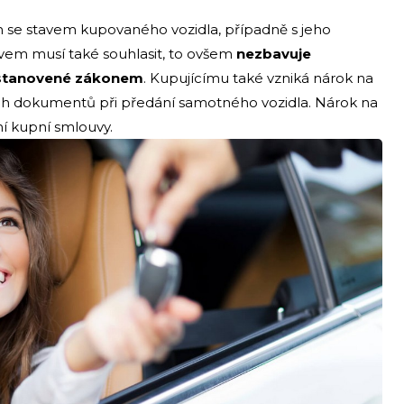
n se stavem kupovaného vozidla, případně s jeho
avem musí také souhlasit, to ovšem
nezbavuje
 stanovené zákonem
. Kupujícímu také vzniká nárok na
ých dokumentů při předání samotného vozidla. Nárok na
í kupní smlouvy.