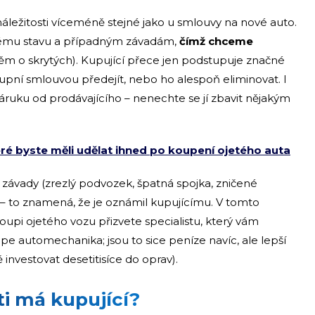
ležitosti víceméně stejné jako u smlouvy na nové auto.
ickému stavu a případným závadám,
čímž chceme
m o skrytých). Kupující přece jen podstupuje značné
kupní smlouvou předejít, nebo ho alespoň eliminovat. I
ruku od prodávajícího – nenechte se jí zbavit nějakým
eré byste měli udělat ihned po koupení ojetého auta
a závady (zrezlý podvozek, špatná spojka, zničené
m – to znamená, že je oznámil kupujícímu. V tomto
upi ojetého vozu přizvete specialistu, který vám
e automechanika; jsou to sice peníze navíc, ale lepší
nvestovat desetitisíce do oprav).
ti má kupující?