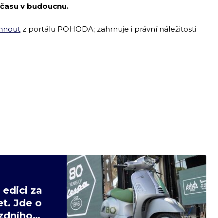
 času v budoucnu.
hnout
z portálu POHODA; zahrnuje i právní náležitosti
edici za
t. Jde o
ízdního