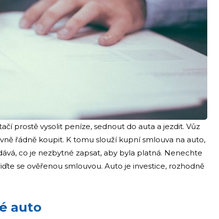
í prostě vysolit peníze, sednout do auta a jezdit. Vůz
avně řádně koupit. K tomu slouží kupní smlouva na auto,
udává, co je nezbytné zapsat, aby byla platná. Nenechte
 a řiďte se ověřenou smlouvou. Auto je investice, rozhodně
é auto