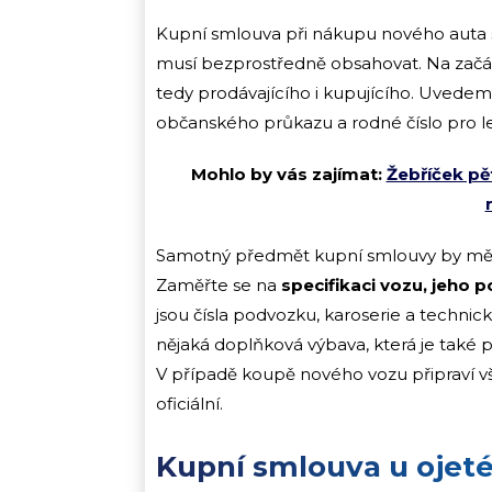
Kupní smlouva při nákupu nového auta s
musí bezprostředně obsahovat. Na za
tedy prodávajícího i kupujícího. Uvedeme 
občanského průkazu a rodné číslo pro lep
Mohlo by vás zajímat:
Žebříček pět
Samotný předmět kupní smlouvy by měl 
Zaměřte se na
specifikaci vozu, jeho 
jsou čísla podvozku, karoserie a techni
nějaká doplňková výbava, která je také
V případě koupě nového vozu připraví vš
oficiální.
Kupní smlouva u ojet