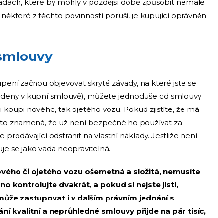
vadách, které by mohly v pozdější době způsobit nemalé
některé z těchto povinností poruší, je kupující oprávněn
 smlouvy
ení začnou objevovat skryté závady, na které jste se
edeny v kupní smlouvě), můžete jednoduše od smlouvy
ři koupi nového, tak ojetého vozu. Pokud zjistíte, že má
, to znamená, že už není bezpečné ho používat za
prodávající odstranit na vlastní náklady. Jestliže není
uje se jako vada neopravitelná.
vého či ojetého vozu ošemetná a složitá, nemusíte
o kontrolujte dvakrát, a pokud si nejste jistí,
může zastupovat i v dalším právním jednání s
í kvalitní a neprůhledné smlouvy přijde na pár tisíc,