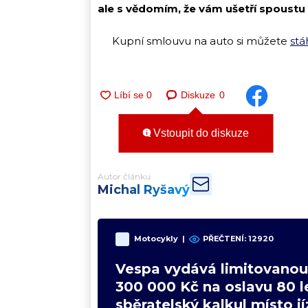
ale s vědomím, že vám ušetří spoustu
Kupní smlouvu na auto si můžete
stá
Diskuze
0
Vstoupit do diskuze
Autor článku
Michal Ryšavý
Motocykly
|
PŘEČTENÍ:
12920
Vespa vydává limitovanou 
300 000 Kč na oslavu 80 le
sběratelský kalkul místo j