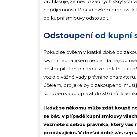
prohlašuje, že neví o žádných skrytých 
nepříjemnosti. Pokud ovšem prodávající 
od kupní smlouvy odstoupit.
Odstoupení od kupní
Pokud se ovšem v krátké době po zakoup
svým mechanikem nepřišli (a nejsou uv
odstoupit. Tento nárok lze uplatnit jak p
vozidlo vážné vady právního charakteru
účelem, pro jaké bylo zakoupeno, musí je 
schopen vadu opravit do 30 dnů, klasifik
I když se někomu může zdát koupě no
se bát. V případě kupní smlouvy všechn
vezměte s sebou právníka, který vás 
prodávajícím. V dnešní době vás sepsán