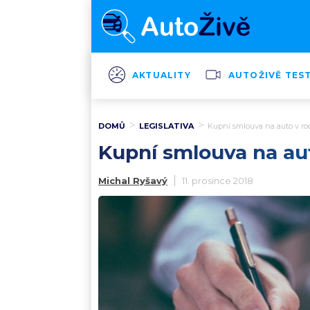
AKTUALITY
AUTOŽIVĚ TES
DOMŮ
LEGISLATIVA
Kupní smlouva na auto v roc
Kupní smlouva na aut
Michal Ryšavý
11. prosince 2018