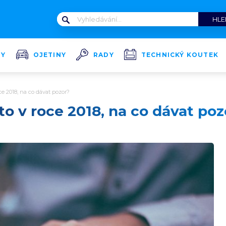
TY
OJETINY
RADY
TECHNICKÝ KOUTEK
e 2018, na co dávat pozor?
o v roce 2018, na co dávat poz