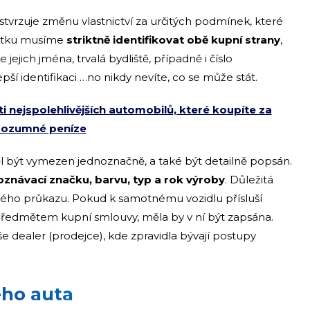
tvrzuje změnu vlastnictví za určitých podmínek, které
čátku musíme
striktně identifikovat obě kupní strany
,
jejich jména, trvalá bydliště, případně i číslo
ší identifikaci …no nikdy nevíte, co se může stát.
i nejspolehlivějších automobilů, které koupíte za
rozumné peníze
být vymezen jednoznačně, a také být detailně popsán.
poznávací značku, barvu, typ a rok výroby
. Důležitá
ckého průkazu. Pokud k samotnému vozidlu přísluší
 předmětem kupní smlouvy, měla by v ní být zapsána.
e dealer (prodejce), kde zpravidla bývají postupy
ého auta