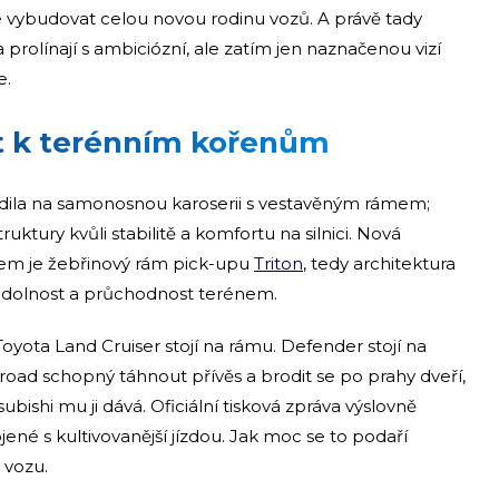
 vybudovat celou novou rodinu vozů. A právě tady
 prolínají s ambiciózní, ale zatím jen naznačenou vizí
e.
at k terénním kořenům
sadila na samonosnou karoserii s vestavěným rámem;
uktury kvůli stabilitě a komfortu na silnici. Nová
m je žebřinový rám pick-upu
Triton
, tedy architektura
 odolnost a průchodnost terénem.
yota Land Cruiser stojí na rámu. Defender stojí na
road schopný táhnout přívěs a brodit se po prahy dveří,
bishi mu ji dává. Oficiální tisková zpráva výslovně
ojené s kultivovanější jízdou. Jak moc se to podaří
 vozu.