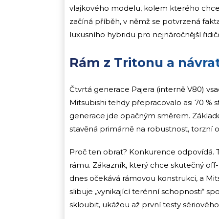
vlajkového modelu, kolem kterého chce
začíná příběh, v němž se potvrzená fakta
luxusního hybridu pro nejnáročnější řidič
Rám z Tritonu a návr
Čtvrtá generace Pajera (interně V80) v
Mitsubishi tehdy přepracovalo asi 70 % str
generace jde opačným směrem. Základe
stavěná primárně na robustnost, torzní
Proč ten obrat? Konkurence odpovídá. To
rámu. Zákazník, který chce skutečný off-
dnes očekává rámovou konstrukci, a Mitsu
slibuje „vynikající terénní schopnosti“ sp
skloubit, ukážou až první testy sériového