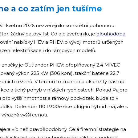
me a co zatím jen tušíme
k 31. květnu 2026 nezveřejnilo konkrétní pohonnou
r, žádný datový list. Co ale zveřejnilo, je
dlouhodobá
šiřování nabídky HEV a PHEV, o vývoji motorů určených
asazení elektrifikace i do rámových modelů.
iu značky je Outlander PHEV: přeplňovaný 2.4 MIVEC
aný výkon 225 kW (306 koní), trakční baterie 22,7
zdních režimů. V terénu to znamená okamžitý nástup
ce a tichý pohyb v nízkých rychlostech. Pokud Pajero
pro vyšší hmotnost a rámový podvozek, bude to v
ídka. Defender 110 P300e sice plug-in hybrid má, ale s
výrazně vyšší cenou.
jera víc než pravděpodobný. Celá firemní strategie na
rakticky vyžadují a technologický základ v podobě