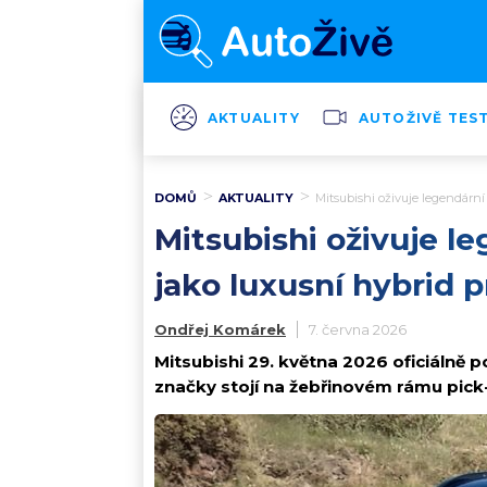
AKTUALITY
AUTOŽIVĚ TES
DOMŮ
AKTUALITY
Mitsubishi oživuje legendární 
Mitsubishi oživuje le
jako luxusní hybrid 
Ondřej Komárek
7. června 2026
Mitsubishi 29. května 2026 oficiálně p
značky stojí na žebřinovém rámu pick