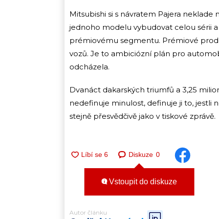
Mitsubishi si s návratem Pajera neklade 
jednoho modelu vybudovat celou sérii 
prémiovému segmentu. Prémiové prodejny
vozů. Je to ambiciózní plán pro automobil
odcházela.
Dvanáct dakarských triumfů a 3,25 milio
nedefinuje minulost, definuje ji to, jes
stejně přesvědčivě jako v tiskové zprávě.
Diskuze
0
Vstoupit do diskuze
Autor článku