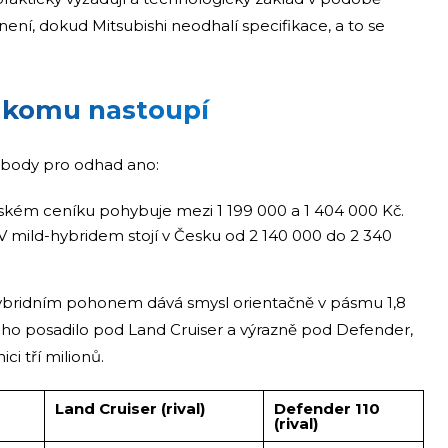
není, dokud Mitsubishi neodhalí specifikace, a to se
ti komu nastoupí
é body pro odhad ano:
ském ceníku pohybuje mezi 1 199 000 a 1 404 000 Kč.
 mild-hybridem stojí v Česku od 2 140 000 do 2 340
 hybridním pohonem dává smysl orientačně v pásmu 1,8
y ho posadilo pod Land Cruiser a výrazně pod Defender,
ci tří milionů.
Land Cruiser (rival)
Defender 110
(rival)