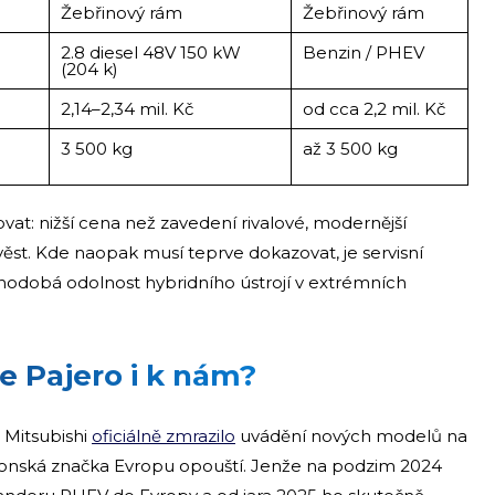
Žebřinový rám
Žebřinový rám
2.8 diesel 48V 150 kW
Benzin / PHEV
(204 k)
2,14–2,34 mil. Kč
od cca 2,2 mil. Kč
3 500 kg
až 3 500 kg
at: nižší cena než zavedení rivalové, modernější
věst. Kde naopak musí teprve dokazovat, je servisní
uhodobá odolnost hybridního ústrojí v extrémních
se Pajero i k nám?
0 Mitsubishi
oficiálně zmrazilo
uvádění nových modelů na
japonská značka Evropu opouští. Jenže na podzim 2024