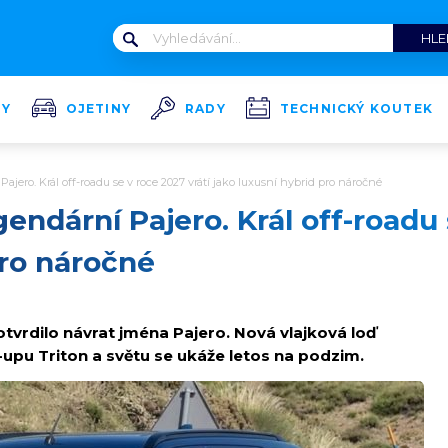
TY
OJETINY
RADY
TECHNICKÝ KOUTEK
Pajero. Král off-roadu se v roce 2027 vrátí jako luxusní hybrid pro náročné
gendární Pajero. Král off-roadu 
pro náročné
otvrdilo návrat jména Pajero. Nová vlajková loď
-upu Triton a světu se ukáže letos na podzim.