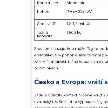
Konstrukce
Monokok
Pohon
PHEV 225 kW
Cena v ČR
1,2–1,4 mil. Kč
Tažná
1 500 kg
kapacita
Srovnání ukazuje, kde může Pajero bodov
elektrifikovaný pohon a silná terénní po
zázemí, brodivost, tažná kapacita a dlo
podmínkách.
Česko a Evropa: vrátí 
Tady je důležitý kontext. V červenci 202
evropský trh. Šest let to vypadalo, že 