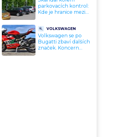
parkovacích kontrol:
Kde je hranice mezi
kávou a úplatkem?
Malé město, malá
VOLKSWAGEN
výhoda, velký
Volkswagen se po
problém
Bugatti zbaví dalších
značek. Koncern
přiznal, že jeho dekády
fungující model je u
konce