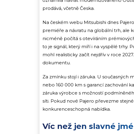
oznámila návrat modernizovaného Outla
prodává, včetně Česka.
Na českém webu Mitsubishi dnes Pajero v
premiéře a návratu na globální trh, ale
nicméně počítá s otevíráním prémiových
to je signál, který míří i na vyspělé trh
mohl realisticky začít nejdřív v roce 20
dokumentu.
Za zmínku stojí i záruka. U současných mo
nebo 160 000 km s garancí zachování kap
záruka výrobce s možností podmíněného p
síti. Pokud nové Pajero převezme stej
konkurenceschopná nabídka.
Víc než jen slavné jm