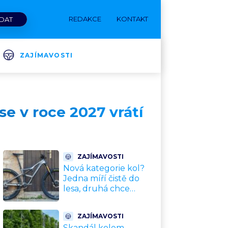
REDAKCE
KONTAKT
ZAJÍMAVOSTI
se v roce 2027 vrátí
ZAJÍMAVOSTI
Nová kategorie kol?
Jedna míří čistě do
lesa, druhá chce
nahradit dnešní
silničky. Cyklisté mají
ZAJÍMAVOSTI
rozporuplné názory
Skandál kolem