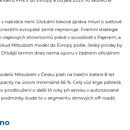
nderu PHEV do Evropy a od jara 2025 ho skutečně
 nabídce není. Globální tisková zpráva mluví o světové
 konkrétní evropské země nejmenuje. Firemní strategie
 vlajkových showroomů právě v souvislosti s Pajerem, a
y. Pokud Mitsubishi model do Evropy pošle, český prodej by
27. Dřívější termín dnes nemá oporu v žádném oficiálním
delů Mitsubishi v Česku platí na trakční baterii 8 let
acity na úrovni minimálně 66 %. Celý vůz kryje pětiletá
rodloužení o další tři roky při servisu v autorizované
né podmínky, bude to v segmentu rámových off-roadů
éno