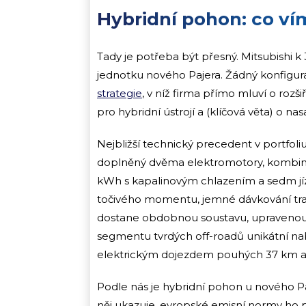
Hybridní pohon: co ví
Tady je potřeba být přesný. Mitsubishi 
jednotku nového Pajera. Žádný konfiguráto
strategie
, v níž firma přímo mluví o roz
pro hybridní ústrojí a (klíčová věta) o n
Nejbližší technický precedent v portfol
doplněný dvěma elektromotory, kombinov
kWh s kapalinovým chlazením a sedm jí
točivého momentu, jemné dávkování trak
dostane obdobnou soustavu, upravenou 
segmentu tvrdých off-roadů unikátní nab
elektrickým dojezdem pouhých 37 km a 
Podle nás je hybridní pohon u nového Pa
něj ukazuje, evropské emisní normy ho p