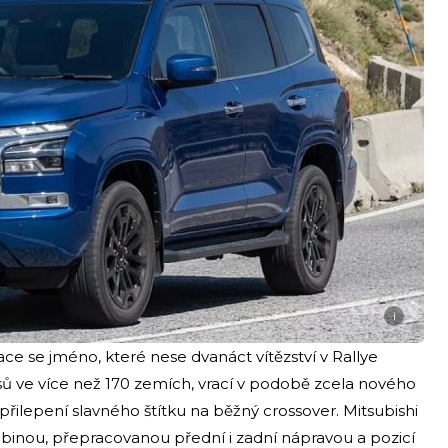
i
ce se jméno, které nese dvanáct vítězství v Rallye
sů ve více než 170 zemích, vrací v podobě zcela nového
 přilepení slavného štítku na běžný crossover. Mitsubishi
kabinou, přepracovanou přední i zadní nápravou a pozicí