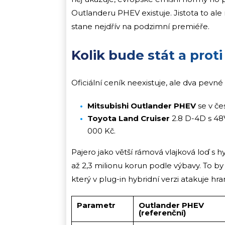
Outlanderu PHEV existuje. Jistota to ale 
stane nejdřív na podzimní premiéře.
Kolik bude stát a pro
Oficiální ceník neexistuje, ale dva pevn
Mitsubishi Outlander PHEV
se v če
Toyota Land Cruiser
2.8 D-4D s 48V
000 Kč.
Pajero jako větší rámová vlajková loď s
až 2,3 milionu korun podle výbavy. To b
který v plug-in hybridní verzi atakuje hrani
Parametr
Outlander PHEV
(referenční)