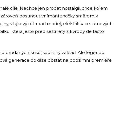
malé cíle. Nechce jen prodat nostalgii, chce kolem
a zároveň posunout vnímání značky směrem k
, vlajkový off-road model, elektrifikace rámových
ku, která ještě před šesti lety z Evropy de facto
nu prodaných kusů jsou silný základ. Ale legendu
tli nová generace dokáže obstát na podzimní premiéře