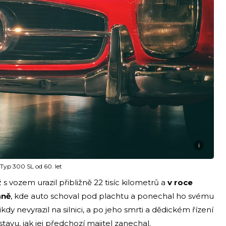
i
 Typ 300 SL od 60. let
 s vozem urazil přibližně 22 tisíc kilometrů a
v roce
aně
, kde auto schoval pod plachtu a ponechal ho svému
kdy nevyrazil na silnici, a po jeho smrti a dědickém řízení
avu, jak jej předchozí majitel zanechal.