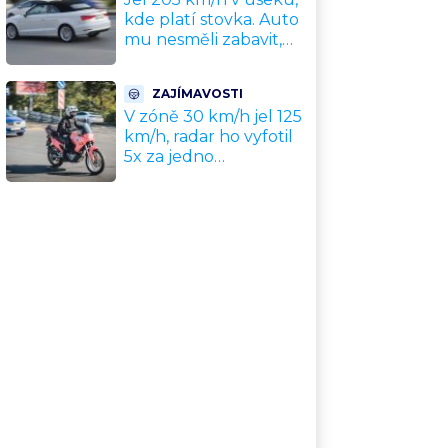
problém
kde platí stovka. Auto
mu nesměli zabavit,
patří leasingové firmě.
Úřad si ale poradil jinak
ZAJÍMAVOSTI
V zóně 30 km/h jel 125
km/h, radar ho vyfotil
5x za jedno
odpoledne. Policie
motorkáře nedokázala
zastavit