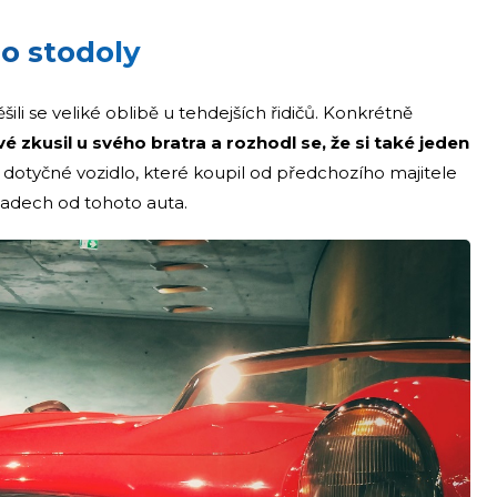
do stodoly
šili se veliké oblibě u tehdejších řidičů. Konkrétně
é zkusil u svého bratra a rozhodl se, že si také jeden
na dotyčné vozidlo, které koupil od předchozího majitele
kladech od tohoto auta.