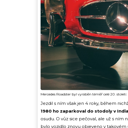
Mercedes Roadster byl vyráběn téměř celé 20. století.
Jezdil s ním však jen 4 roky, během nichž
1980 ho zaparkoval do stodoly v Indi
osudu. O vůz sice pečoval, ale už s ním ni
bylo vozidlo znovu objeveno v takovém st