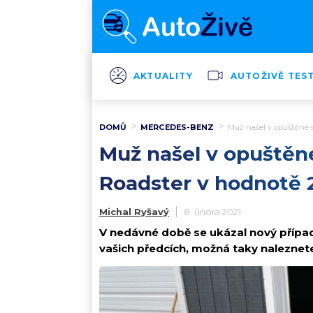
AKTUALITY
AUTOŽIVĚ TES
DOMŮ
MERCEDES-BENZ
Muž našel v opuštěné s
Muž našel v opuštěn
Roadster v hodnotě 
Michal Ryšavý
8. února 2021
V nedávné době se ukázal nový případ
vašich předcích, možná taky naleznet