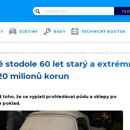
TY
OJETINY
RADY
TECHNICKÝ KOUTEK
todole 60 let starý a extrémně vzácný Mercedes Roadster v hodnotě 20 milionů koru
é stodole 60 let starý a extré
20 milionů korun
 toho, že se vyplatí prohledávat půdu a sklepy po
e poklad.