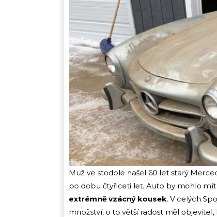
Muž ve stodole našel 60 let starý Merced
po dobu čtyřiceti let. Auto by mohlo mí
extrémně vzácný kousek
. V celých Sp
množství, o to větší radost měl objevite