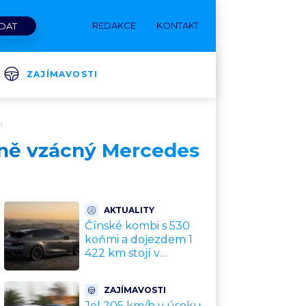
REDAKCE
KONTAKT
ZAJÍMAVOSTI
n
mně vzácný Mercedes
AKTUALITY
Čínské kombi s 530
koňmi a dojezdem 1
422 km stojí v
přepočtu 675 000 Kč.
Plná výbava je v ceně,
ZAJÍMAVOSTI
VW a BMW mají
Jel 205 km/h v úseku,