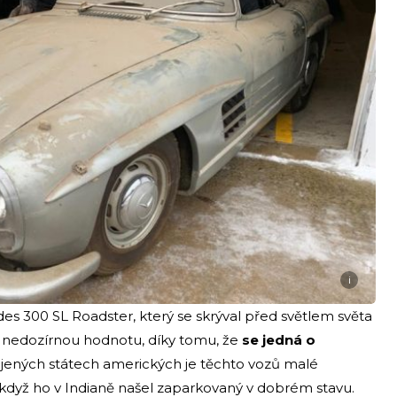
i
es 300 SL Roadster, který se skrýval před světlem světa
t nedozírnou hodnotu, díky tomu, že
se jedná o
ojených státech amerických je těchto vozů malé
l, když ho v Indianě našel zaparkovaný v dobrém stavu.