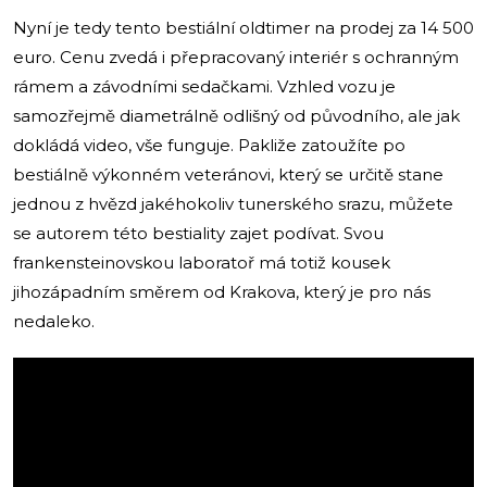
Nyní je tedy tento bestiální oldtimer na prodej za 14 500
euro. Cenu zvedá i přepracovaný interiér s ochranným
rámem a závodními sedačkami. Vzhled vozu je
samozřejmě diametrálně odlišný od původního, ale jak
dokládá video, vše funguje. Pakliže zatoužíte po
bestiálně výkonném veteránovi, který se určitě stane
jednou z hvězd jakéhokoliv tunerského srazu, můžete
se autorem této bestiality zajet podívat. Svou
frankensteinovskou laboratoř má totiž kousek
jihozápadním směrem od Krakova, který je pro nás
nedaleko.