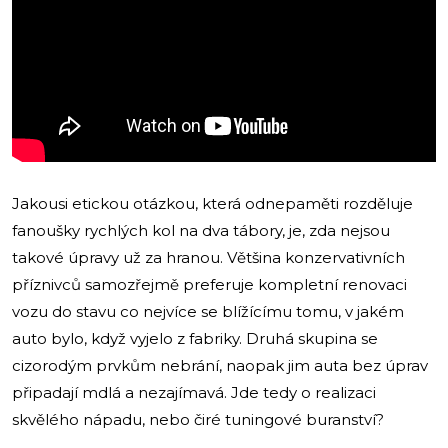
Jakousi etickou otázkou, která odnepaměti rozděluje
fanoušky rychlých kol na dva tábory, je, zda nejsou
takové úpravy už za hranou. Většina konzervativních
příznivců samozřejmě preferuje kompletní renovaci
vozu do stavu co nejvíce se blížícímu tomu, v jakém
auto bylo, když vyjelo z fabriky. Druhá skupina se
cizorodým prvkům nebrání, naopak jim auta bez úprav
připadají mdlá a nezajímavá. Jde tedy o realizaci
skvělého nápadu, nebo čiré tuningové buranství?