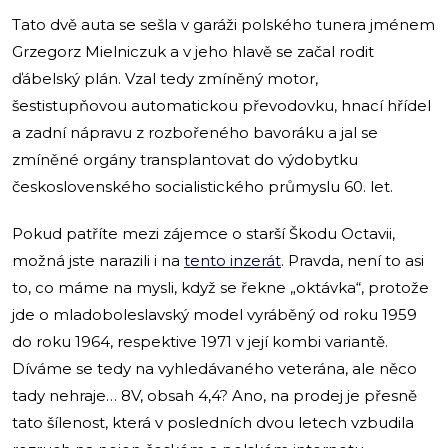
Tato dvě auta se sešla v garáži polského tunera jménem
Grzegorz Mielniczuk a v jeho hlavě se začal rodit
ďábelský plán. Vzal tedy zmíněný motor,
šestistupňovou automatickou převodovku, hnací hřídel
a zadní nápravu z rozbořeného bavoráku a jal se
zmíněné orgány transplantovat do výdobytku
československého socialistického průmyslu 60. let.
Pokud patříte mezi zájemce o starší Škodu Octavii,
možná jste narazili i na
tento inzerát
. Pravda, není to asi
to, co máme na mysli, když se řekne „oktávka“, protože
jde o mladoboleslavský model vyráběný od roku 1959
do roku 1964, respektive 1971 v její kombi variantě.
Díváme se tedy na vyhledávaného veterána, ale něco
tady nehraje… 8V, obsah 4,4? Ano, na prodej je přesně
tato šílenost, která v posledních dvou letech vzbudila