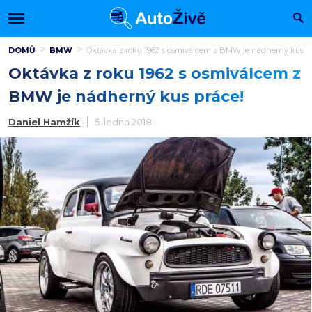
DOMŮ
BMW
Oktávka z roku 1962 s osmiválcem z BMW je nádherný kus pr
Oktávka z roku 1962 s osmiválcem z
BMW je nádherný kus práce!
Daniel Hamžík
5. ledna 2018