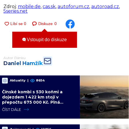
Zdroj:
mobile.de
,
cas.sk
,
autoforum.cz
,
autoroad.cz
,
5series.net
Diskuze
0
Vstoupit do diskuze
Autor článku
Daniel Hamžík
Aktuality
|
8654
Čínské kombi s 530 koňmi a
dojezdem 1 422 km stojí v
přepočtu 675 000 Kč. Plná
výbava je v ceně, VW a BMW mají
ČÍST DÁLE
problém