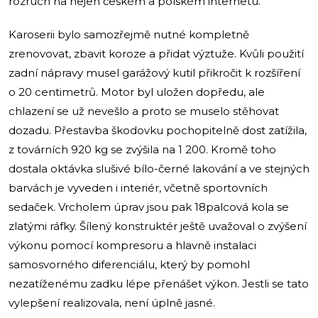
rozruch na nejen českém a polském internetu.
Karoserii bylo samozřejmě nutné kompletně
zrenovovat, zbavit koroze a přidat výztuže. Kvůli použití
zadní nápravy musel garážový kutil přikročit k rozšíření
o 20 centimetrů. Motor byl uložen dopředu, ale
chlazení se už nevešlo a proto se muselo stěhovat
dozadu. Přestavba škodovku pochopitelně dost zatížila,
z továrních 920 kg se zvýšila na 1 200. Kromě toho
dostala oktávka slušivé bílo-černé lakování a ve stejných
barvách je vyveden i interiér, včetně sportovních
sedaček. Vrcholem úprav jsou pak 18palcová kola se
zlatými ráfky. Šílený konstruktér ještě uvažoval o zvýšení
výkonu pomocí kompresoru a hlavně instalaci
samosvorného diferenciálu, který by pomohl
nezatíženému zadku lépe přenášet výkon. Jestli se tato
vylepšení realizovala, není úplně jasné.