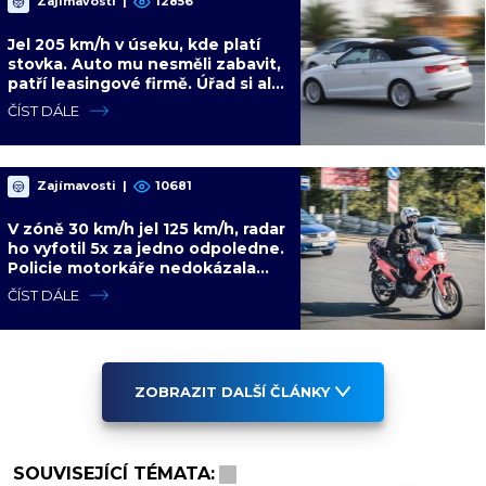
Zajímavosti
|
12856
Jel 205 km/h v úseku, kde platí
stovka. Auto mu nesměli zabavit,
patří leasingové firmě. Úřad si ale
poradil jinak
ČÍST DÁLE
Zajímavosti
|
10681
V zóně 30 km/h jel 125 km/h, radar
ho vyfotil 5x za jedno odpoledne.
Policie motorkáře nedokázala
zastavit
ČÍST DÁLE
ZOBRAZIT DALŠÍ ČLÁNKY
SOUVISEJÍCÍ TÉMATA: