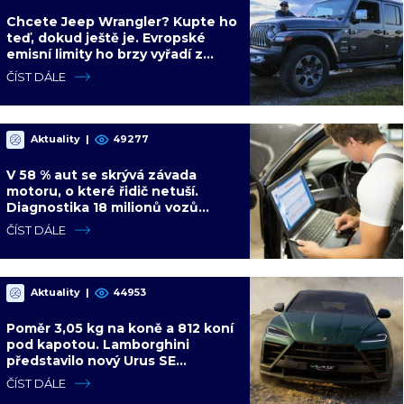
Chcete Jeep Wrangler? Kupte ho
teď, dokud ještě je. Evropské
emisní limity ho brzy vyřadí z
nabídky nadobro
ČÍST DÁLE
Aktuality
|
49277
V 58 % aut se skrývá závada
motoru, o které řidič netuší.
Diagnostika 18 milionů vozů
ukázala dalších 4 slabých míst
ČÍST DÁLE
Aktuality
|
44953
Poměr 3,05 kg na koně a 812 koní
pod kapotou. Lamborghini
představilo nový Urus SE
Performante s hybridním
ČÍST DÁLE
pohonem