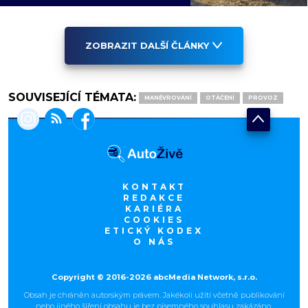
ZOBRAZIT DALŠÍ ČLÁNKY
SOUVISEJÍCÍ TÉMATA:
MANÉVROVÁNÍ
OTÁČENÍ
PROVOZ
KONTAKT
REDAKCE
KARIÉRA
COOKIES
ETICKÝ KODEX
O NÁS
Copyright © 2016-2026 abcMedia Network, s.r.o.
Obsah je chráněn autorským právem. Jakékoli užití včetně publikování
nebo jiného šíření obsahu je bez písemného souhlasu zakázáno.