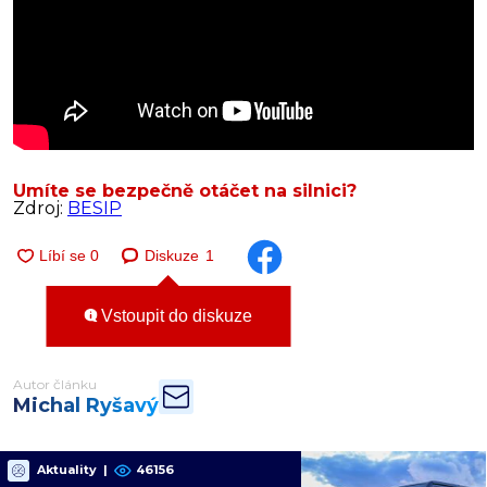
Umíte se bezpečně otáčet na silnici?
Zdroj:
BESIP
Diskuze
1
Vstoupit do diskuze
Autor článku
Michal Ryšavý
Aktuality
|
46156