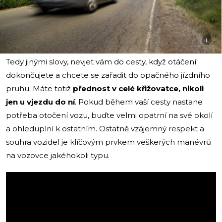
i
Tedy jinými slovy, nevjet vám do cesty, když otáčení
dokončujete a chcete se zařadit do opačného jízdního
pruhu. Máte totiž
přednost v celé křižovatce, nikoli
jen u vjezdu do ní
. Pokud během vaší cesty nastane
potřeba otočení vozu, buďte velmi opatrní na své okolí
a ohleduplní k ostatním. Ostatně vzájemný respekt a
souhra vozidel je klíčovým prvkem veškerých manévrů
na vozovce jakéhokoli typu.