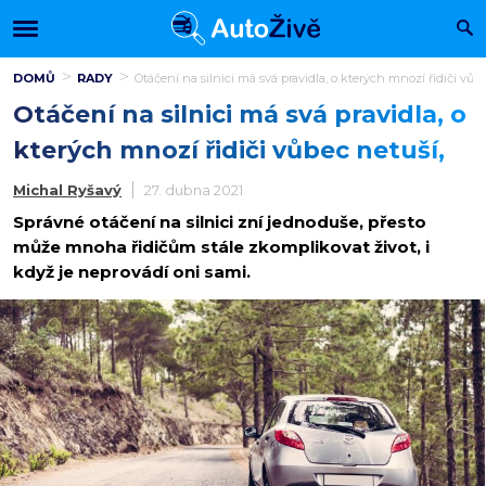
DOMŮ
RADY
Otáčení na silnici má svá pravidla, o kterých mnozí řidiči vůbe
Otáčení na silnici má svá pravidla, o
kterých mnozí řidiči vůbec netuší,
Michal Ryšavý
27. dubna 2021
Správné otáčení na silnici zní jednoduše, přesto
může mnoha řidičům stále zkomplikovat život, i
když je neprovádí oni sami.