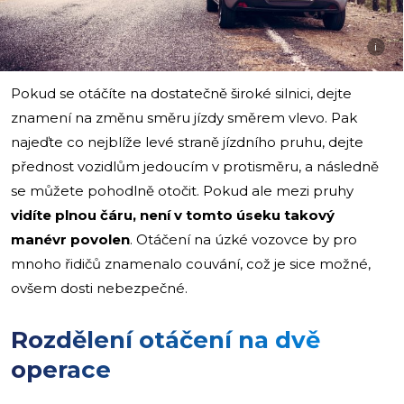
i
Pokud se otáčíte na dostatečně široké silnici, dejte
znamení na změnu směru jízdy směrem vlevo. Pak
najeďte co nejblíže levé straně jízdního pruhu, dejte
přednost vozidlům jedoucím v protisměru, a následně
se můžete pohodlně otočit. Pokud ale mezi pruhy
vidíte plnou čáru, není v tomto úseku takový
manévr povolen
. Otáčení na úzké vozovce by pro
mnoho řidičů znamenalo couvání, což je sice možné,
ovšem dosti nebezpečné.
Rozdělení otáčení na dvě
operace