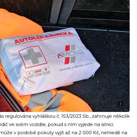
i
s regulována vyhláškou č. 153/2023 Sb., zahrnuje několik
dič ve svém vozidle, pokud s ním vyjede na silnici.
 může v podobě pokuty vyjít až na 2 000 Kč, nehledě na