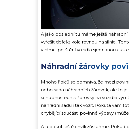
A jako poslední tu máme ještě náhradní
vyřešit defekt kola rovnou na silnici. T
v rámci pojištění vozidla sjednanou asist
Náhradní žárovky povin
Mnoho řidičů se domnívá, že mezi povinno
nebo sada náhradních žárovek, ale to je
schopnostech si žárovky na vozidle vymě
náhradní sadu i tak vozit. Pokuta vám toti
chybějící součásti povinné výbavy (může 
A u pokut ještě chvíli zůstaňme. Pokud po