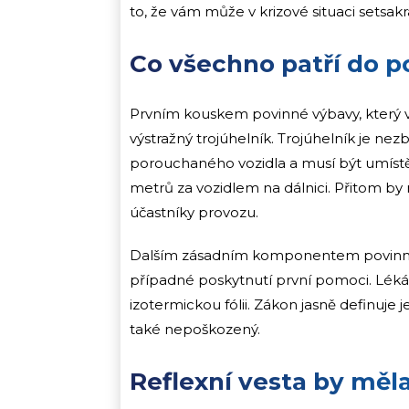
to, že vám může v krizové situaci setsakr
Co všechno patří do 
Prvním kouskem povinné výbavy, který 
výstražný trojúhelník. Trojúhelník je 
porouchaného vozidla a musí být umístě
metrů za vozidlem na dálnici. Přitom by 
účastníky provozu.
Dalším zásadním komponentem povinné vý
případné poskytnutí první pomoci. Lékár
izotermickou fólii. Zákon jasně definuje 
také nepoškozený.
Reflexní vesta by měl