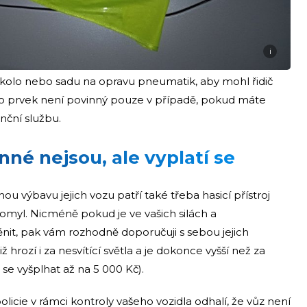
i
 kolo nebo sadu na opravu pneumatik, aby mohl řidič
ento prvek není povinný pouze v případě, pokud máte
enční službu.
né nejsou, ale vyplatí se
u výbavu jejich vozu patří také třeba hasicí přístroj
 omyl. Nicméně pokud je ve vašich silách a
nit, pak vám rozhodně doporučuji s sebou jejich
ž hrozí i za nesvítící světla a je dokonce vyšší než za
se vyšplhat až na 5 000 Kč).
licie v rámci kontroly vašeho vozidla odhalí, že vůz není