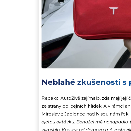
Neblahé zkušenosti s
Redakci AutoŽivě zajímalo, zda mají její
ze strany policejních hlídek. A v rámci a
Miroslav z Jablonce nad Nisou nám řekl
ojetou oktávku. Bohužel mě nenapadlo, j
vymstilo. Kousek od domova mě zastavila