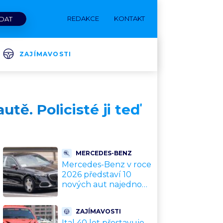
REDAKCE
KONTAKT
ZAJÍMAVOSTI
tě. Policisté ji teď
MERCEDES-BENZ
Mercedes-Benz v roce
2026 představí 10
nových aut najednou:
Zde je přehled všech,
které v Česku uvidíme
ZAJÍMAVOSTI
Ital 40 let přestavuje