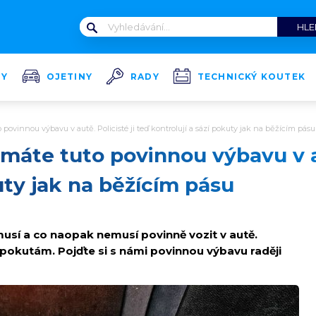
TY
OJETINY
RADY
TECHNICKÝ KOUTEK
to povinnou výbavu v autě. Policisté ji teď kontrolují a sází pokuty jak na běžícím pásu
i máte tuto povinnou výbavu v au
uty jak na běžícím pásu
musí a co naopak nemusí povinně vozit v autě.
pokutám. Pojďte si s námi povinnou výbavu raději