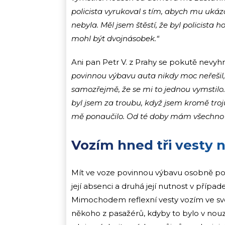
policista vyrukoval s tím, abych mu ukázal
nebyla. Měl jsem štěstí, že byl policista 
mohl být dvojnásobek.“
Ani pan Petr V. z Prahy se pokutě nevyh
povinnou výbavu auta nikdy moc neřešil,
samozřejmě, že se mi to jednou vymstilo.
byl jsem za troubu, když jsem kromě troj
mě ponaučilo. Od té doby mám všechno 
Vozím hned tři vesty 
Mít ve voze povinnou výbavu osobně po
její absenci a druhá její nutnost v příp
Mimochodem reflexní vesty vozím ve své
někoho z pasažérů, kdyby to bylo v nouzi 