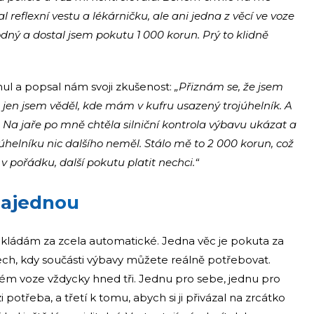
 reflexní vestu a lékárničku, ale ani jedna z věcí ve voze
hodný a dostal jsem pokutu 1 000 korun. Prý to klidně
nul a popsal nám svoji zkušenost:
„Přiznám se, že jsem
 jen jsem věděl, kde mám v kufru usazený trojúhelník. A
 Na jaře po mně chtěla silniční kontrola výbavu ukázat a
úhelníku nic dalšího neměl. Stálo mě to 2 000 korun, což
v pořádku, další pokutu platit nechci.“
najednou
kládám za zcela automatické. Jedna věc je pokuta za
adech, kdy součásti výbavy můžete reálně potřebovat.
m voze vždycky hned tři. Jednu pro sebe, jednu pro
potřeba, a třetí k tomu, abych si ji přivázal na zrcátko