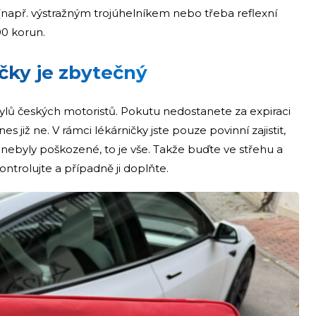
(např. výstražným trojúhelníkem nebo třeba reflexní
00 korun.
ičky je zbytečný
ylů českých motoristů. Pokutu nedostanete za expiraci
nes již ne. V rámci lékárničky jste pouze povinní zajistit,
 nebyly poškozené, to je vše. Takže buďte ve střehu a
ontrolujte a případně ji doplňte.