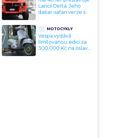
Lancii Delta. Jeho
dakar-safari verze s
500 koňmi nemá na
světě konkurenci
MOTOCYKLY
Vespa vydává
limitovanou edici za
300 000 Kč na oslavu
80 let. Jde o
sběratelský kalkul
místo jízdního
upgradu