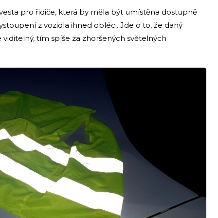
í vesta pro řidiče, která by měla být umístěna dostupně
 vystoupení z vozidla ihned obléci. Jde o to, že daný
 viditelný, tím spíše za zhoršených světelných