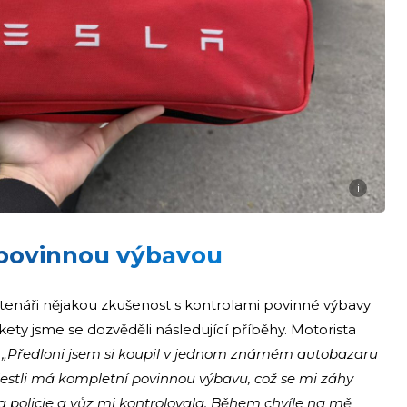
i
 povinnou výbavou
 čtenáři nějakou zkušenost s kontrolami povinné výbavy
nkety jsme se dozvěděli následující příběhy. Motorista
:
„Předloni jsem si koupil v jednom známém autobazaru
estli má kompletní povinnou výbavu, což se mi záhy
 policie a vůz mi kontrolovala. Během chvíle na mě