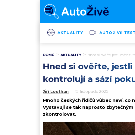
AKTUALITY
AUTOŽIVĚ TES
DOMŮ
AKTUALITY
Hned si ověřte, jestli máte tu
Hned si ověřte, jestl
kontrolují a sází pok
Jiří Louthan
15. listopadu 2025
Mnoho českých řidičů vůbec neví, co 
Vystavují se tak naprosto zbytečným 
zkontrolovat.