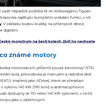
á se opět nápadně podobá té ve Volkswagenu Tiguan.
razovka zajišťující kompletní ovládání funkcí, s níž
y
. V základu budou budíky na přístrojové desce
 digitální.
české monstrum na šesti kolech, živit ho nechcete
aco známé motory
olika motorizacích, přičemž pouze benzínový 1.5TSI
přední kola, převodovka je manuální a nabídne šest
SEATU značený jako 4Drive), které se představí
o výkonu 140 kW (190 koní) a sedmistupňovou
bude dostupný se 110 nebo 140 kW výkonem, v nichž
ncipu jako u zážehových.