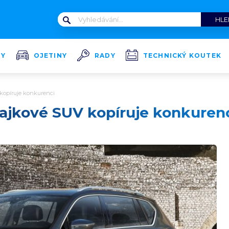
TY
OJETINY
RADY
TECHNICKÝ KOUTEK
 kopíruje konkurenci
lajkové SUV kopíruje konkuren