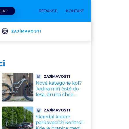
REDAKCE
KONTAKT
ZAJÍMAVOSTI
ci
ZAJÍMAVOSTI
Nová kategorie kol?
Jedna míří čistě do
lesa, druhá chce
nahradit dnešní
silničky. Cyklisté mají
ZAJÍMAVOSTI
rozporuplné názory
Skandál kolem
parkovacích kontrol:
Kde je hranice mezi