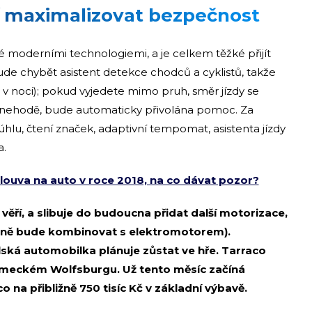
í maximalizovat bezpečnost
 moderními technologiemi, a je celkem těžké přijít
de chybět asistent detekce chodců a cyklistů, takže
 v noci); pokud vyjedete mimo pruh, směr jízdy se
k nehodě, bude automaticky přivolána pomoc. Za
úhlu, čtení značek, adaptivní tempomat, asistenta jízdy
a.
louva na auto v roce 2018, na co dávat pozor?
ří, a slibuje do budoucna přidat další motorizace,
obně bude kombinovat s elektromotorem).
lská automobilka plánuje zůstat ve hře. Tarraco
ěmeckém Wolfsburgu. Už tento měsíc začíná
 na přibližně 750 tisíc Kč v základní výbavě.