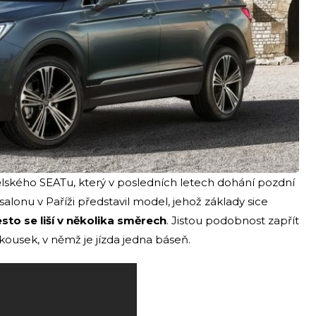
ělského SEATu, který v posledních letech dohání pozdní
lonu v Paříži představil model, jehož základy sice
sto se liší v několika směrech
. Jistou podobnost zapřít
kousek, v němž je jízda jedna báseň.