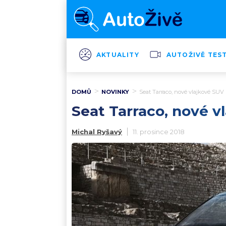
AKTUALITY
AUTOŽIVĚ TES
DOMŮ
NOVINKY
Seat Tarraco, nové vlajkové SUV
Seat Tarraco, nové v
Michal Ryšavý
11. prosince 2018