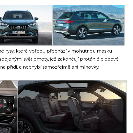
hé rysy, které vpředu přechází v mohutnou masku
 spojenými světlomety, jež zakončují protáhlé diodové
i na přídi, a nechybí samozřejmě ani mlhovky.