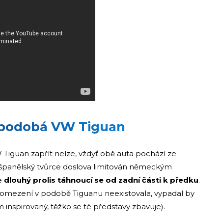
 podobá VW Tiguan
Tiguan zapřít nelze, vždyť obě auta pochází ze
l španělský tvůrce doslova limitován německým
e
dlouhý prolis táhnoucí se od zadní části k předku
.
á omezení v podobě Tiguanu neexistovala, vypadal by
m inspirovaný, těžko se té představy zbavuje).