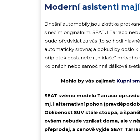
Moderní asistenti maj
Dnešní automobily jsou zkrátka protkané
s něčím originálním. SEATU Tarraco nebu
bude předvídat za vás (to se hodí hlavně
automaticky srovná; a pokud by došlo 
příplatek dostanete i „hlídače“ mrtvého 
kolonách nebo samočinná dálková světl
Mohlo by vás zajímat:
Kupní sm
SEAT svému modelu Tarraco opravdu vě
mj. i alternativní pohon (pravděpod
Oblíbenost SUV stále stoupá, a španě
ovšem nebude vznikat doma, ale v n
přeprodej, a cenově vyjde SEAT Tarraco