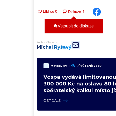
Diskuze
1
Vstoupit do diskuze
Autor článku
Michal Ryšavý
Motocykly
|
PŘEČTENÍ:
7887
Vespa vydává limitovanou 
300 000 Kč na oslavu 80 le
sběratelský kalkul místo j
upgradu
ČÍST DÁLE