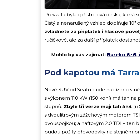
Převzata byla i přístrojová deska, kter
Čistý a nenarušený vzhled doplňuje 10″ ob
zvládnete za příplatek i hlasové povel
ručičkové, ale za další příplatek dostanete
Mohlo by vás zajímat:
Bureko 6×6, 
Pod kapotou má Tarr
Nové SUV od Seatu bude nabízeno v něk
s výkonem 110 kW (150 koní) má tah na 
stupňů.
Zbylé tři verze mají tah 4×4
(u 
s dvoulitrovým zážehovým motorem TSI 
dvouspojkou; a naftovým 2.0 TDI – ten 
budou požity převodovky na stejném pri