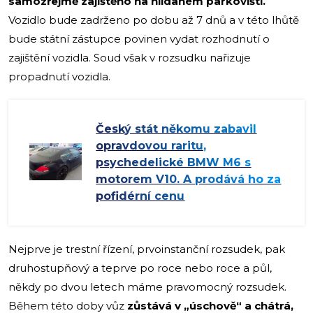
samozřejmě zajištěno na hlídaném parkovišti.
Vozidlo bude zadrženo po dobu až 7 dnů a v této lhůtě
bude státní zástupce povinen vydat rozhodnutí o
zajištění vozidla. Soud však v rozsudku nařizuje
propadnutí vozidla.
Český stát někomu zabavil
opravdovou raritu,
psychedelické BMW M6 s
motorem V10. A prodává ho za
pofidérní cenu
Nejprve je trestní řízení, prvoinstanční rozsudek, pak
druhostupňový a teprve po roce nebo roce a půl,
někdy po dvou letech máme pravomocný rozsudek.
Během této doby vůz
zůstává v „úschově“ a chátrá,