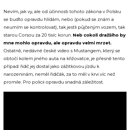
Nevím, jak vy, ale od účinnosti tohoto zákona v Polsku
se buďto opravdu hlídám, nebo (pokud se znám a
neumím se kontrolovat), tak jestli půjčeným vozem, tak
starou Corsou za 20 tisíc korun.
Neb cokoli dražšího by
mne mohlo opravdu, ale opravdu velmi mrzet.
Ostatně, nedávné české video s Mustangem, který se
obtočí kolem jiného auta na křižovatce, je přesně tento
případ: řidič jej dostal jako zážitkovou jízdu k
narozeninám, neměl řidičák, za to měl v krvi víc než
promile. Pro policii opravdu snadná záležitost.