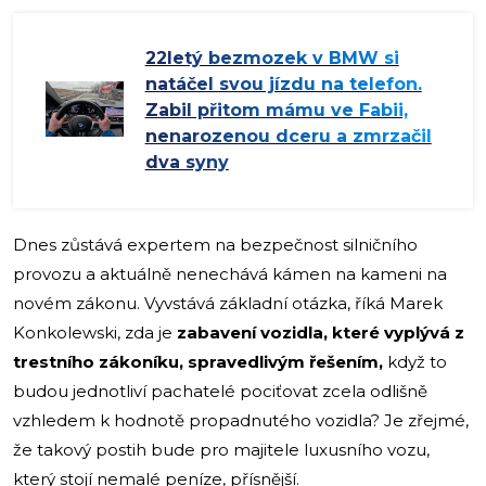
22letý bezmozek v BMW si
natáčel svou jízdu na telefon.
Zabil přitom mámu ve Fabii,
nenarozenou dceru a zmrzačil
dva syny
Dnes zůstává expertem na bezpečnost silničního
provozu a aktuálně nenechává kámen na kameni na
novém zákonu. Vyvstává základní otázka, říká Marek
Konkolewski, zda ​​je
zabavení vozidla, které vyplývá z
trestního zákoníku, spravedlivým řešením,
když to
budou jednotliví pachatelé pociťovat zcela odlišně
vzhledem k hodnotě propadnutého vozidla? Je zřejmé,
že takový postih bude pro majitele luxusního vozu,
který stojí nemalé peníze, přísnější.