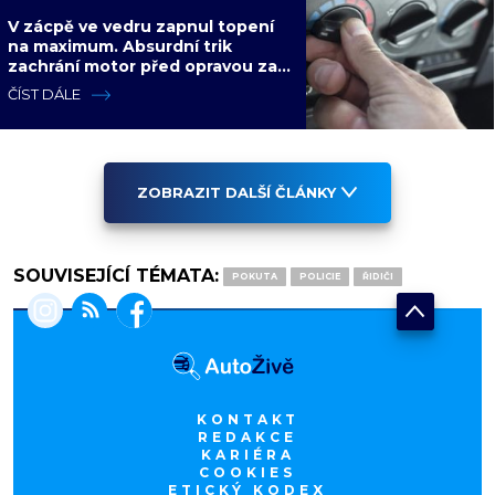
V zácpě ve vedru zapnul topení
na maximum. Absurdní trik
zachrání motor před opravou za
desítky tisíc
ČÍST DÁLE
ZOBRAZIT DALŠÍ ČLÁNKY
SOUVISEJÍCÍ TÉMATA:
POKUTA
POLICIE
ŘIDIČI
KONTAKT
REDAKCE
KARIÉRA
COOKIES
ETICKÝ KODEX