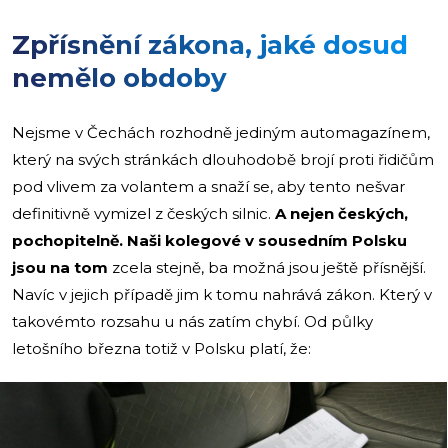
Zpřísnění zákona, jaké dosud
nemělo obdoby
Nejsme v Čechách rozhodně jediným automagazínem,
který na svých stránkách dlouhodobě brojí proti řidičům
pod vlivem za volantem a snaží se, aby tento nešvar
definitivně vymizel z českých silnic.
A nejen českých,
pochopitelně. Naši kolegové v sousedním Polsku
jsou na tom
zcela stejně, ba možná jsou ještě přísnější.
Navíc v jejich případě jim k tomu nahrává zákon. Který v
takovémto rozsahu u nás zatím chybí. Od půlky
letošního března totiž v Polsku platí, že: