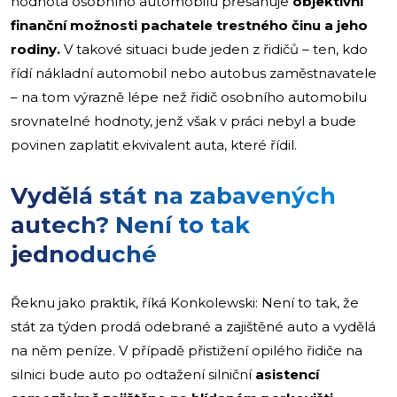
hodnota osobního automobilu přesahuje
objektivní
finanční možnosti pachatele trestného činu a jeho
rodiny.
V takové situaci bude jeden z řidičů – ten, kdo
řídí nákladní automobil nebo autobus zaměstnavatele
– na tom výrazně lépe než řidič osobního automobilu
srovnatelné hodnoty, jenž však v práci nebyl a bude
povinen zaplatit ekvivalent auta, které řídil.
Vydělá stát na zabavených
autech? Není to tak
jednoduché
Řeknu jako praktik, říká Konkolewski: Není to tak, že
stát za týden prodá odebrané a zajištěné auto a vydělá
na něm peníze. V případě přistižení opilého řidiče na
silnici bude auto po odtažení silniční
asistencí