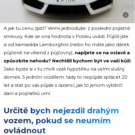
i
A jak tu cenu zjistí? Velmi jednoduše: z poslední pojistné
smlouvy. Kde se ona hodnota v Polsku uvádí. Půjčili jste
si od kamaráda Lamborghini (nebo ho máte jako dárek
půjčené na víkend z půjčovny),
napijete se na oslavě a
způsobíte nehodu? Nechtěli bychom být ve vaší kůži
.
Jako byste si v tu chvíli vzali hypotéku na velmi slušný
domek. S jedním rozdílem: tady to nepůjde splácet 20
let a stát po vás půjde s razancí, jak to jenom výběrčí
daní a poplatků umí.
Určitě bych nejezdil drahým
vozem, pokud se neumím
ovládnout