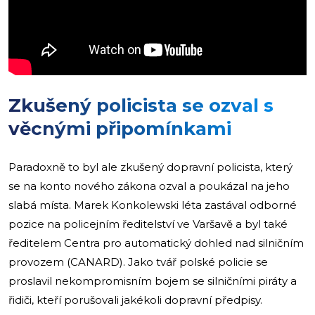
Zkušený policista se ozval s
věcnými připomínkami
Paradoxně to byl ale zkušený dopravní policista, který
se na konto nového zákona ozval a poukázal na jeho
slabá místa. Marek Konkolewski léta zastával odborné
pozice na policejním ředitelství ve Varšavě a byl také
ředitelem Centra pro automatický dohled nad silničním
provozem (CANARD). Jako tvář polské policie se
proslavil nekompromisním bojem se silničními piráty a
řidiči, kteří porušovali jakékoli dopravní předpisy.