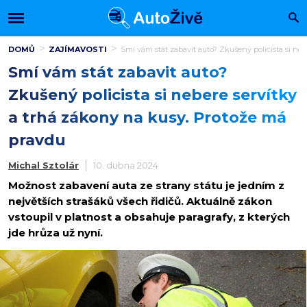
DOMŮ
ZAJÍMAVOSTI
Smí vám stát zabavit auto? Zkušený policista si ne
Smí vám stát zabavit auto?
Zkušený policista si nebere servítky
a trhá zákony na kusy. Protože má
pravdu
Michal Sztolár
10. dubna 2024
Možnost zabavení auta ze strany státu je jedním z
největších strašáků všech řidičů. Aktuálně zákon
vstoupil v platnost a obsahuje paragrafy, z kterých
jde hrůza už nyní.