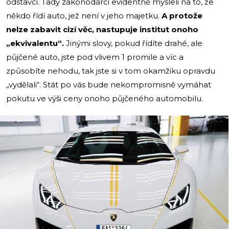
odstavci. Tady zákonodárci evidentně mysleli na to, že
někdo řídí auto, jež není v jeho majetku.
A protože
nelze zabavit cizí věc, nastupuje institut onoho
„ekvivalentu“.
Jinými slovy, pokud řídíte drahé, ale
půjčené auto, jste pod vlivem 1 promile a víc a
způsobíte nehodu, tak jste si v tom okamžiku opravdu
„vydělali“. Stát po vás bude nekompromisně vymáhat
pokutu ve výši ceny onoho půjčeného automobilu.