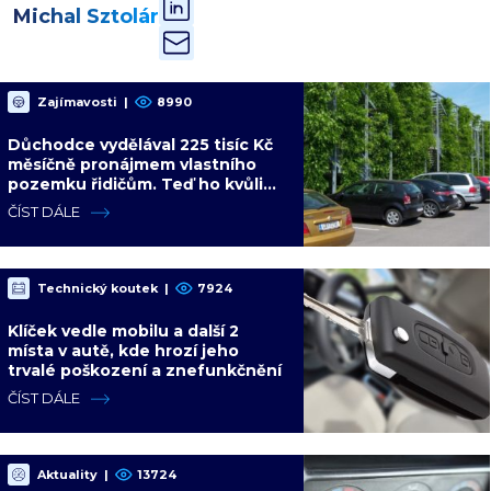
Michal Sztolár
Zajímavosti
|
8990
Důchodce vydělával 225 tisíc Kč
měsíčně pronájmem vlastního
pozemku řidičům. Teď ho kvůli
tomu čeká soud
ČÍST DÁLE
Technický koutek
|
7924
Klíček vedle mobilu a další 2
místa v autě, kde hrozí jeho
trvalé poškození a znefunkčnění
ČÍST DÁLE
Aktuality
|
13724