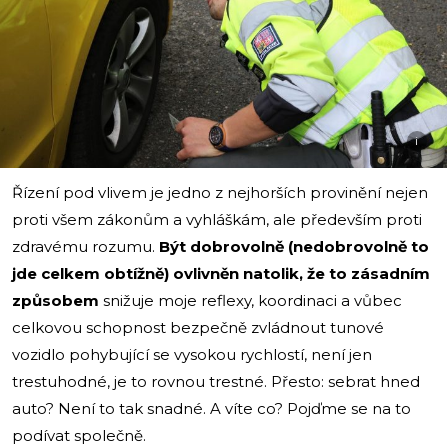
i
Řízení pod vlivem je jedno z nejhorších provinění nejen
proti všem zákonům a vyhláškám, ale především proti
zdravému rozumu.
Být dobrovolně (nedobrovolně to
jde celkem obtížně) ovlivněn natolik, že to zásadním
způsobem
snižuje moje reflexy, koordinaci a vůbec
celkovou schopnost bezpečně zvládnout tunové
vozidlo pohybující se vysokou rychlostí, není jen
trestuhodné, je to rovnou trestné. Přesto: sebrat hned
auto? Není to tak snadné. A víte co? Pojďme se na to
podívat společně.