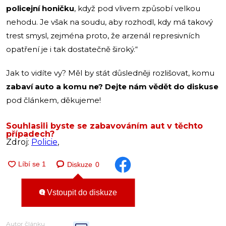
policejní honičku
, když pod vlivem způsobí velkou
nehodu. Je však na soudu, aby rozhodl, kdy má takový
trest smysl, zejména proto, že arzenál represivních
opatření je i tak dostatečně široký.“
Jak to vidíte vy? Měl by stát důsledněji rozlišovat, komu
zabaví auto a komu ne? Dejte nám vědět do diskuse
pod článkem, děkujeme!
Souhlasili byste se zabavováním aut v těchto
případech?
Zdroj:
Policie
,
Diskuze
0
Vstoupit do diskuze
Autor článku