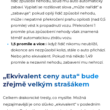
řidič způsobil nehodu, soud mu auto automaticky
zabaví. Vyplatí se rozlišovat slova „může nařídit“ a
„zabavuje“: pokud opilý řidič způsobil nehodu,
může i nepatrné překročení prahu opilosti (nad 0,5
promile) vést k propadnutí vozu. Překročení 1
promile plus způsobení nehody však znamená
téměř automatickou ztrátu vozu.
1,5 promile a více:
i když řidič nikomu neublížil,
dokonce ani nezpůsobil kolizi, stále o auto přichází.
Nebo jeho ekvivalent. Pokud má někdo 1,49
promile a nezavinil nehodu, zabavení mu nehrozí.
„Ekvivalent ceny auta“ bude
zřejmě velkým strašákem
Celkem drakonické tresty, co myslíte. Možná
nejzajímavější je ono slůvko „ekvivalent“ v posledním