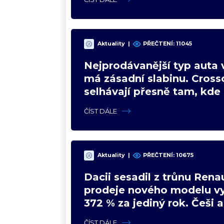
Aktuality
|
PŘEČTENÍ:
11045
Nejprodávanější typ auta 
má zásadní slabinu. Cross
selhávají přesně tam, kde 
nejsilnější
ČÍST DÁLE
Aktuality
|
PŘEČTENÍ:
10675
Dacii sesadil z trůnu Renau
prodeje nového modelu vy
372 % za jediný rok. Češi 
svojí pohádku
ČÍST DÁLE