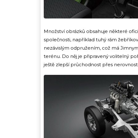
Množství obrázků obsahuje některé ofic
společnosti, například tuhý rám žebříko
nezávislým odpružením, což má Jimnymu za
terénu. Do něj je připravený volitelný 
ještě zlepší průchodnost přes nerovnos