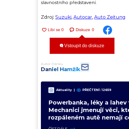
slavnostního představení.
Zdroj:
Suzuki
,
Autocar
,
Auto Zeitung
Diskuze
0
Vstoupit do diskuze
Autor článku
Daniel Hamžík
Aktuality
|
PŘEČTENÍ:
12659
Powerbanka, léky a lahev 
Mechanici jmenují věci, kt
rozpáleném autě nemají co
Hrozí i požár
ČÍST DÁLE