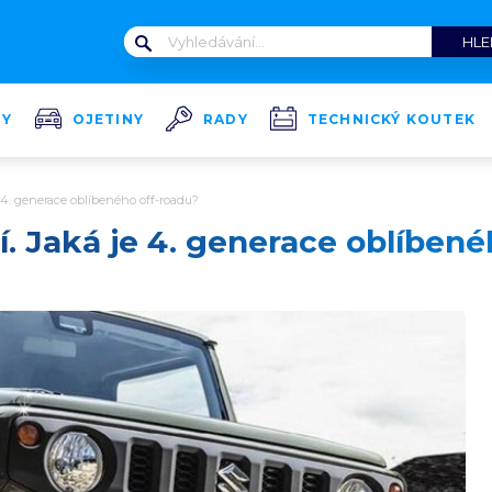
TY
OJETINY
RADY
TECHNICKÝ KOUTEK
e 4. generace oblíbeného off-roadu?
í. Jaká je 4. generace oblíben