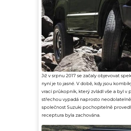
Již v srpnu 2017 se začaly objevovat spe
nyní je to jasné. V době, kdy jsou kom
vrací průkopník, který zvládl vše a byl
střechou vypadá naprosto neodolatelně. 
společnost Suzuki pochopitelně provedl
receptura byla zachována.