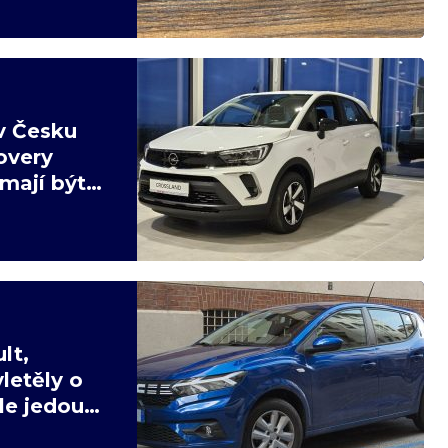
v Česku
overy
mají být
lt,
letěly o
ale jedou