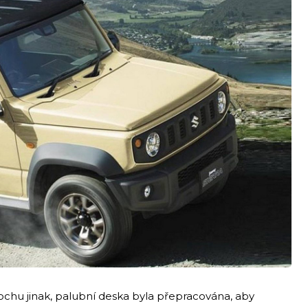
ochu jinak, palubní deska byla přepracována, aby