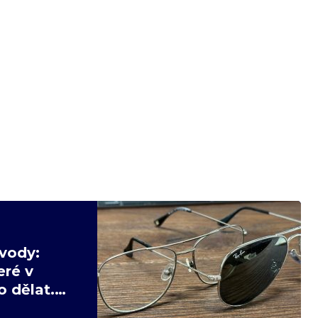
vody:
eré v
 dělat.