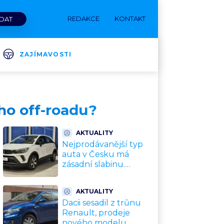
REDAKCE
KONTAKT
ZAJÍMAVOSTI
ého off-roadu?
AKTUALITY
Nejprodávanější typ
auta v Česku má
zásadní slabinu.
Crossovery selhávají
přesně tam, kde mají
AKTUALITY
být nejsilnější
Dacii sesadil z trůnu
Renault, prodeje
nového modelu