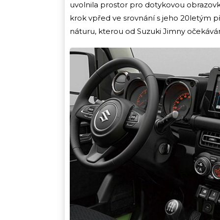
uvolnila prostor pro dotykovou obrazovku
krok vpřed ve srovnání s jeho 20letým 
náturu, kterou od Suzuki Jimny očekáv