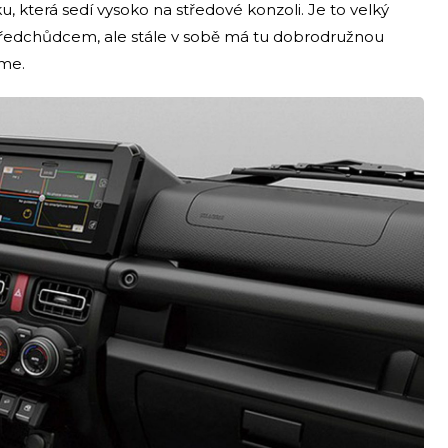
, která sedí vysoko na středové konzoli. Je to velký
předchůdcem, ale stále v sobě má tu dobrodružnou
áme.