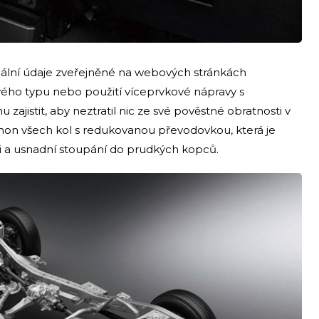
iální údaje zveřejněné na webových stránkách
vého typu nebo použití víceprvkové nápravy s
jistit, aby neztratil nic ze své pověstné obratnosti v
pohon všech kol s redukovanou převodovkou, která je
ti a usnadní stoupání do prudkých kopců.