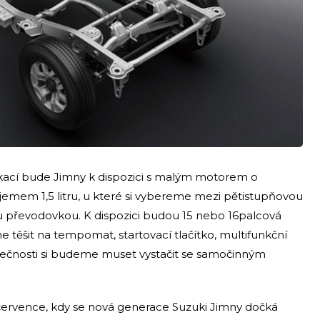
kací bude Jimny k dispozici s malým motorem o
bjemem 1,5 litru, u které si vybereme mezi pětistupňovou
 převodovkou. K dispozici budou 15 nebo 16palcová
e těšit na tempomat, startovací tlačítko, multifunkční
ezpečnosti si budeme muset vystačit se samočinným
 července, kdy se nová generace Suzuki Jimny dočká