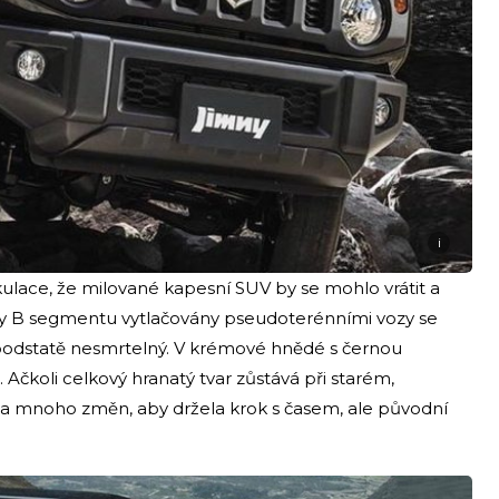
i
kulace, že milované kapesní SUV by se mohlo vrátit a
bíky B segmentu vytlačovány pseudoterénními vozy se
 v podstatě nesmrtelný. V krémové hnědé s černou
Ačkoli celkový hranatý tvar zůstává při starém,
a mnoho změn, aby držela krok s časem, ale původní