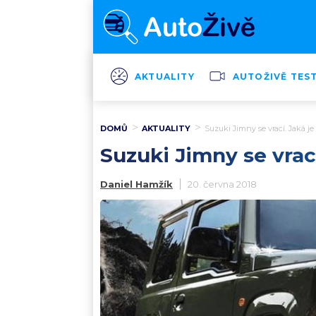
AKTUALITY
AUTOŽIVĚ TES
DOMŮ
AKTUALITY
Suzuki Jimny se vrací. Jaká j
Suzuki Jimny se vrac
Daniel Hamžík
20. června 2018