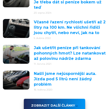
Je třeba dát si peníze bokem už
teď
20. srpna 2024
Včasné řazení rychlostí ušetří až 2
litry na 100 km. Ne všichni řidiči
jsou chytří, nebo neví, jak na to
5. dubna 2022
Jak ušetřit peníze při tankování
pohonných hmot? Lze natankovat
až polovinu nádrže zdarma
11. června 2021
Našli jsme nejúspornější auta.
Jízda pod 5 litrů není žádný
problém
16. května 2020
ZOBRAZIT DALŠÍ ČLÁNKY