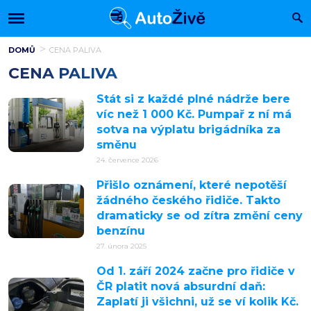
DOMŮ
CENA PALIVA
CENA PALIVA
Stát si z každé plné nádrže bere
víc než 1 000 Kč. Pumpař z ní má
sotva na výplatu brigádníka za
směnu
24. července 2026
Přišlo oznámení, které nepotěší
žádného českého řidiče. Takto
dramaticky se od zítra změní ceny
benzínu
27. února 2025
Od 1. září 2024 začne pro řidiče v
ČR platit nová absurdní daň:
Zaplatí ji všichni, už se ví kolik Kč.