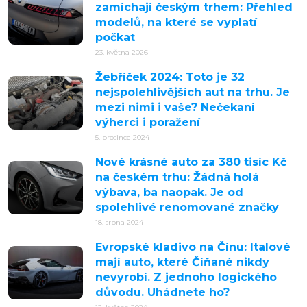
zamíchají českým trhem: Přehled
modelů, na které se vyplatí
počkat
23. května 2026
Žebříček 2024: Toto je 32
nejspolehlivějších aut na trhu. Je
mezi nimi i vaše? Nečekaní
výherci i poražení
5. prosince 2024
Nové krásné auto za 380 tisíc Kč
na českém trhu: Žádná holá
výbava, ba naopak. Je od
spolehlivé renomované značky
18. srpna 2024
Evropské kladivo na Čínu: Italové
mají auto, které Číňané nikdy
nevyrobí. Z jednoho logického
důvodu. Uhádnete ho?