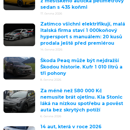
z městského autíčka pětimetrový
sedan s 435 koňmi
17. června 2026
Zatímco všichni elektrifikují, malá
italská firma staví 1 000koňový
hypersport s manuálem: 20 kusů
prodala ještě před premiérou
14. června 2026
Škoda Peaq může být nejdražší
Škodou historie. Kufr 1 010 litrů a
tři pohony
8. června 2026
Za méně než 580 000 Kč
nemusíte brát ojetinu. Kia Stonic
láká na nízkou spotřebu a pověst
auta bez skrytých potíží
6. června 2026
14 aut, která v roce 2026