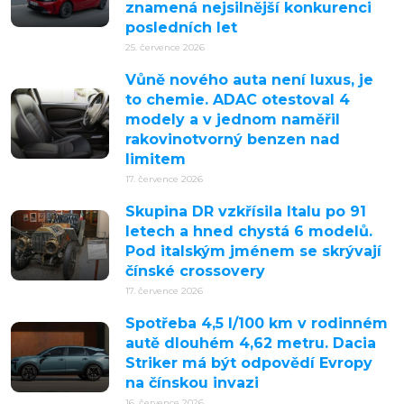
znamená nejsilnější konkurenci
posledních let
25. července 2026
Vůně nového auta není luxus, je
to chemie. ADAC otestoval 4
modely a v jednom naměřil
rakovinotvorný benzen nad
limitem
17. července 2026
Skupina DR vzkřísila Italu po 91
letech a hned chystá 6 modelů.
Pod italským jménem se skrývají
čínské crossovery
17. července 2026
Spotřeba 4,5 l/100 km v rodinném
autě dlouhém 4,62 metru. Dacia
Striker má být odpovědí Evropy
na čínskou invazi
16. července 2026