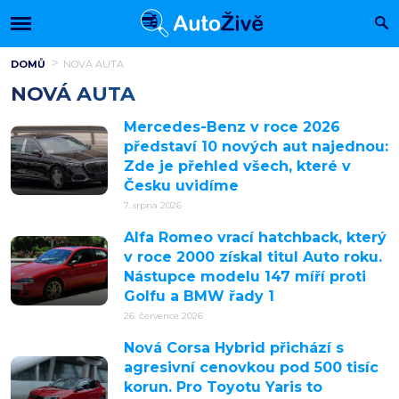
DOMŮ
NOVÁ AUTA
NOVÁ AUTA
Mercedes-Benz v roce 2026
představí 10 nových aut najednou:
Zde je přehled všech, které v
Česku uvidíme
7. srpna 2026
Alfa Romeo vrací hatchback, který
v roce 2000 získal titul Auto roku.
Nástupce modelu 147 míří proti
Golfu a BMW řady 1
26. července 2026
Nová Corsa Hybrid přichází s
agresivní cenovkou pod 500 tisíc
korun. Pro Toyotu Yaris to