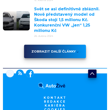
12. května 2024
Svět se asi definitivně zbláznil.
Nově představený model od
Škoda stojí 1,5 milionu Kč.
Konkurenční VW „jen“ 1,25
milionu Kč
26. dubna 2024
ZOBRAZIT DALŠÍ ČLÁNKY
KONTAKT
REDAKCE
KARIÉRA
COOKIES