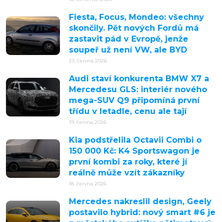
Fiesta, Focus, Mondeo: všechny
skončily. Pět nových Fordů má
zastavit pád v Evropě, jenže
soupeř už není VW, ale BYD
23. června 2026
Audi staví konkurenta BMW X7 a
Mercedesu GLS: interiér nového
mega-SUV Q9 připomíná první
třídu v letadle, cenu ale tají
19. června 2026
Kia podstřelila Octavii Combi o
150 000 Kč: K4 Sportswagon je
první kombi za roky, které jí
reálně může vzít zákazníky
18. června 2026
Mercedes nakreslil design, Geely
postavilo hybrid: nový smart #6 je