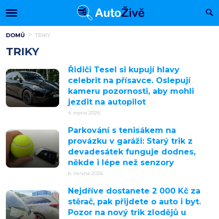
DOMŮ
TRIKY
TRIKY
Řidiči Tesel si kupují hlavy
celebrit na přísavce. Oslepují
kameru pozornosti, aby mohli
jezdit na autopilot
4. srpna 2026
Parkování s tenisákem na
provázku v garáži: Starý trik z
devadesátek funguje dodnes,
někde i lépe než senzory
6. června 2026
Nejdříve dostanete 2 000 Kč za
stěrač, pak přijdete o auto i byt.
Pozor na nový trik zlodějů u