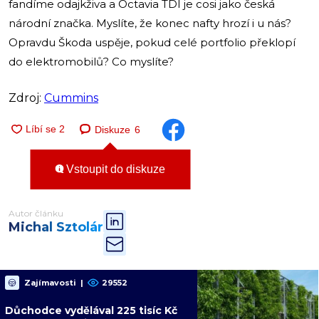
fandíme odajkživa a Octavia TDI je cosi jako česká
národní značka. Myslíte, že konec nafty hrozí i u nás?
Opravdu Škoda uspěje, pokud celé portfolio překlopí
do elektromobilů? Co myslíte?
Zdroj:
Cummins
Diskuze
6
Vstoupit do diskuze
Autor článku
Michal Sztolár
Zajímavosti
|
29552
Důchodce vydělával 225 tisíc Kč