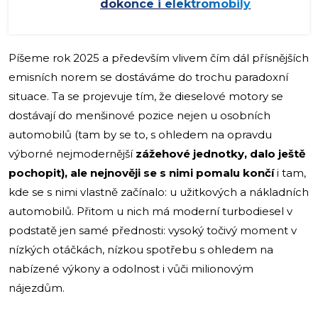
dokonce i elektromobily
Píšeme rok 2025 a především vlivem čím dál přísnějších
emisních norem se dostáváme do trochu paradoxní
situace. Ta se projevuje tím, že dieselové motory se
dostávají do menšinové pozice nejen u osobních
automobilů (tam by se to, s ohledem na opravdu
výborné nejmodernější
zážehové jednotky, dalo ještě
pochopit), ale nejnověji se s nimi pomalu končí
i tam,
kde se s nimi vlastně začínalo: u užitkových a nákladních
automobilů. Přitom u nich má moderní turbodiesel v
podstatě jen samé přednosti: vysoký točivý moment v
nízkých otáčkách, nízkou spotřebu s ohledem na
nabízené výkony a odolnost i vůči milionovým
nájezdům.