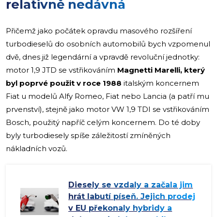
relativně nedávná
Přičemž jako počátek opravdu masového rozšíření
turbodieselů do osobních automobilů bych vzpomenul
dvě, dnes již legendární a vpravdě revoluční jednotky:
motor 1,9 JTD se vstřikováním
Magnetti Marelli, který
byl poprvé použit v roce 1988
italským koncernem
Fiat u modelů Alfy Romeo, Fiat nebo Lancia (a patří mu
prvenství), stejně jako motor VW 1,9 TDI se vstřikováním
Bosch, použitý napříč celým koncernem. Do té doby
byly turbodiesely spíše záležitostí zmíněných
nákladních vozů.
Diesely se vzdaly a začala jim
hrát labutí píseň. Jejich prodej
v EU překonaly hybridy a