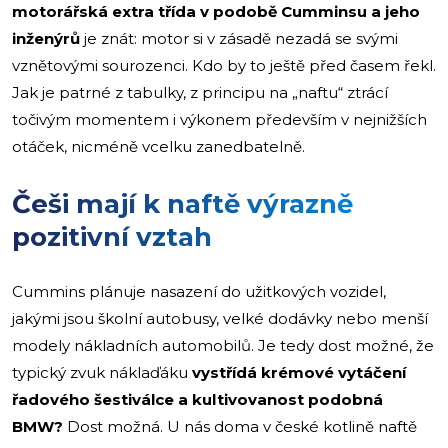
motorářská extra třída v podobě Cumminsu a jeho
inženýrů
je znát: motor si v zásadě nezadá se svými
vznětovými sourozenci. Kdo by to ještě před časem řekl.
Jak je patrné z tabulky, z principu na „naftu“ ztrácí
točivým momentem i výkonem především v nejnižších
otáček, nicméně vcelku zanedbatelně.
Češi mají k naftě výrazně
pozitivní vztah
Cummins plánuje nasazení do užitkových vozidel,
jakými jsou školní autobusy, velké dodávky nebo menší
modely nákladních automobilů. Je tedy dost možné, že
typický zvuk náklaďáku
vystřídá krémové vytáčení
řadového šestiválce a kultivovanost podobná
BMW?
Dost možná. U nás doma v české kotlině naftě