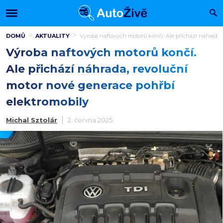
DOMŮ
AKTUALITY
Výroba naftových motorů končí. Ale přichází náhrada,
Výroba naftových motorů končí.
Ale přichází náhrada, revoluční
motor nové generace pohřbí
elektromobily
Michal Sztolár
2. června 2025