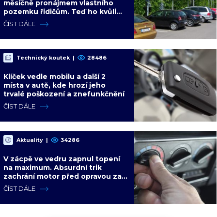
měsíčně pronájmem vlastního
pozemku řidičům. Teď ho kvůli
tomu čeká soud
ČÍST DÁLE
Technický koutek
|
28486
Klíček vedle mobilu a další 2
místa v autě, kde hrozí jeho
trvalé poškození a znefunkčnění
ČÍST DÁLE
Aktuality
|
34286
V zácpě ve vedru zapnul topení
na maximum. Absurdní trik
zachrání motor před opravou za
desítky tisíc
ČÍST DÁLE