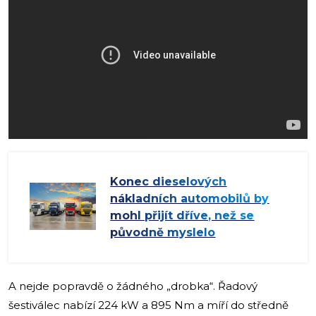
Konec dieselových
nákladních automobilů by
mohl přijít dříve, než se
původně myslelo
A nejde popravdě o žádného „drobka“. Řadový
šestiválec nabízí 224 kW a 895 Nm a míří do středně