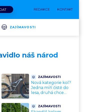
REDAKCE
KONTAKT
ZAJÍMAVOSTI
avidlo náš národ
ZAJÍMAVOSTI
Nová kategorie kol?
Jedna míří čistě do
lesa, druhá chce
nahradit dnešní
silničky. Cyklisté mají
ZAJÍMAVOSTI
rozporuplné názory
Skandál kolem