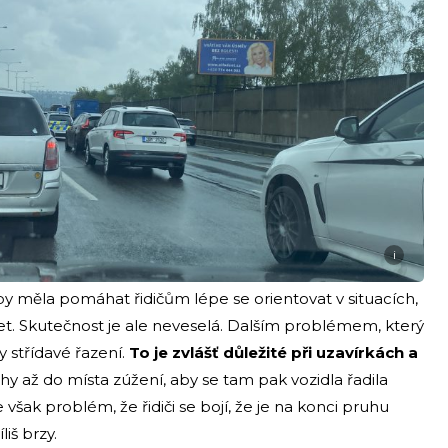
i
by měla pomáhat řidičům lépe se orientovat v situacích,
řet. Skutečnost je ale neveselá. Dalším problémem, který
dy střídavé řazení.
To je zvlášť důležité při uzavírkách a
hy až do místa zúžení, aby se tam pak vozidla řadila
však problém, že řidiči se bojí, že je na konci pruhu
liš brzy.