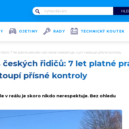
TY
OJETINY
RADY
TECHNICKÝ KOUTEK
idičů: 7 let platné pravidlo náš národ nedodržuje, nyní nastoupí přísné kontroly
českých řidičů: 7 let platné pr
toupí přísné kontroly
le v reálu je skoro nikdo nerespektuje. Bez ohledu