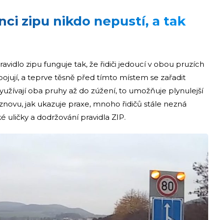
onci zipu nikdo nepustí, a tak
avidlo zipu funguje tak, že řidiči jedoucí v obou pruzích
pojují, a teprve těsně před tímto místem se zařadit
yužívají oba pruhy až do zúžení, to umožňuje plynulejší
novu, jak ukazuje praxe, mnoho řidičů stále nezná
 uličky a dodržování pravidla ZIP.