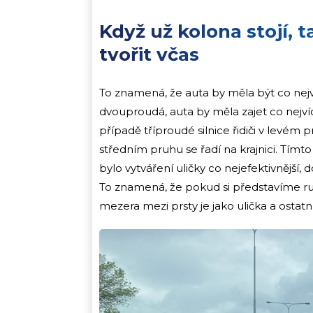
Když už kolona stojí, t
tvořit včas
To znamená, že auta by měla být co nejv
dvouproudá, auta by měla zajet co nejví
případě tříproudé silnice řidiči v levém 
středním pruhu se řadí na krajnici. Tím
bylo vytváření uličky co nejefektivnější, d
To znamená, že pokud si představíme ruk
mezera mezi prsty je jako ulička a ostatn