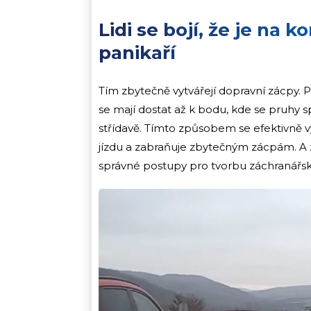
Lidi se bojí, že je na k
panikaří
Tím zbytečně vytvářejí dopravní zácpy. Pr
se mají dostat až k bodu, kde se pruhy s
střídavě. Tímto způsobem se efektivně v
jízdu a zabraňuje zbytečným zácpám. A z
správné postupy pro tvorbu záchranářské