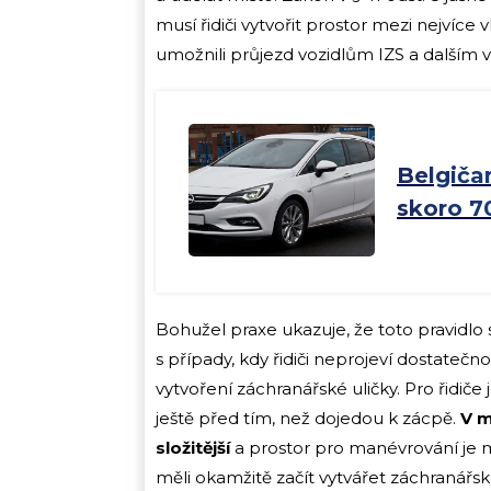
musí řidiči vytvořit prostor mezi nejvíc
umožnili průjezd vozidlům IZS a dalším 
Belgičan
skoro 7
Bohužel praxe ukazuje, že toto pravidlo
s případy, kdy řidiči neprojeví dostatečn
vytvoření záchranářské uličky. Pro řidiče 
ještě před tím, než dojedou k zácpě.
V m
složitější
a prostor pro manévrování je m
měli okamžitě začít vytvářet záchranářsk