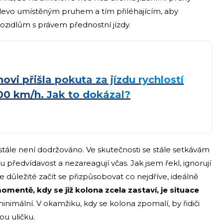
e vlevo umístěným pruhem a tím přiléhajícím, aby
vozidlům s právem přednostní jízdy.
ovi přišla pokuta za jízdu rychlostí
00 km/h. Jak to dokázal?
 stále není dodržováno. Ve skutečnosti se stále setkávám
ou předvídavost a nezareagují včas. Jak jsem řekl, ignorují
je důležité začít se přizpůsobovat co nejdříve, ideálně
omentě, kdy se již kolona zcela zastaví, je situace
inimální. V okamžiku, kdy se kolona zpomalí, by řidiči
ou uličku.