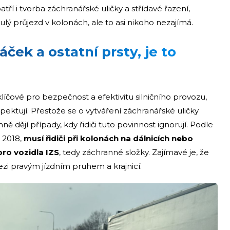
tří i tvorba záchranářské uličky a střídavé řazení,
lý průjezd v kolonách, ale to asi nikoho nezajímá.
ček a ostatní prsty, je to
klíčové pro bezpečnost a efektivitu silničního provozu,
espektují. Přestože se o vytváření záchranářské uličky
ně dějí případy, kdy řidiči tuto povinnost ignorují. Podle
a 2018,
musí řidiči při kolonách na dálnicích nebo
 pro vozidla IZS
, tedy záchranné složky. Zajímavé je, že
ezi pravým jízdním pruhem a krajnicí.