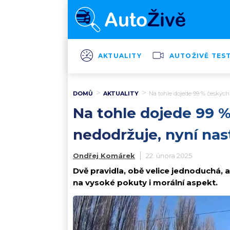
AKTUALITY
AUTOŽIVĚ TES
DOMŮ
AKTUALITY
Na tohle dojede 99 % českých ř
Na tohle dojede 99 % 
nedodržuje, nyní nas
Ondřej Komárek
22. února 2025
Dvě pravidla, obě velice jednoduchá, a
na vysoké pokuty i morální aspekt.