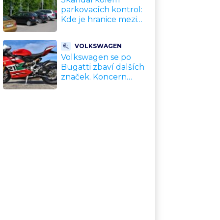
parkovacích kontrol:
Kde je hranice mezi
kávou a úplatkem?
Malé město, malá
VOLKSWAGEN
výhoda, velký
Volkswagen se po
problém
Bugatti zbaví dalších
značek. Koncern
přiznal, že jeho dekády
fungující model je u
konce