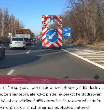
i
 Jižní spojce a tam na dopravní předpisy řidiči doslova
že znají teorii, ale když přijde na praktické dodržování
 Ačkoliv se většina řidičů domnívá, že rozumí základním
v nichž mnozí z nich zřejmě nedokážou nařízení