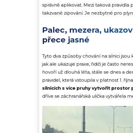
správně aplikovat. Mezi taková pravidla pa
takzvané zipování. Je nezbytné pro plynu
Palec, mezera, ukazová
přece jasné
Tyto dva způsoby chování na silnici jsou 
jak ale ukazuje praxe, řidiči je často ner
hovoří už dlouhá léta, stále se dnes a den
pravidel, která vstoupila v platnost 1. říjn
silnicích s více pruhy vytvořit prostor
dříve se záchranářská ulička vytvářela m