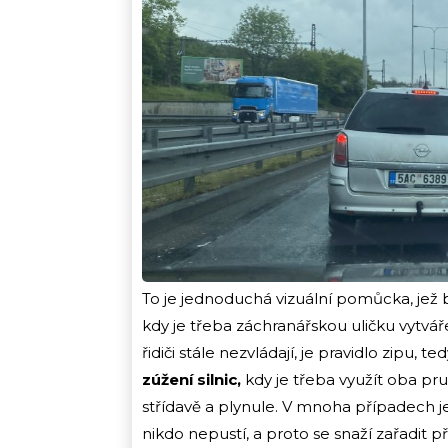
To je jednoduchá vizuální pomůcka, jež 
kdy je třeba záchranářskou uličku vytvá
řidiči stále nezvládají, je pravidlo zipu, te
zúžení silnic,
kdy je třeba využít oba pru
střídavě a plynule. V mnoha případech je 
nikdo nepustí, a proto se snaží zařadit pří