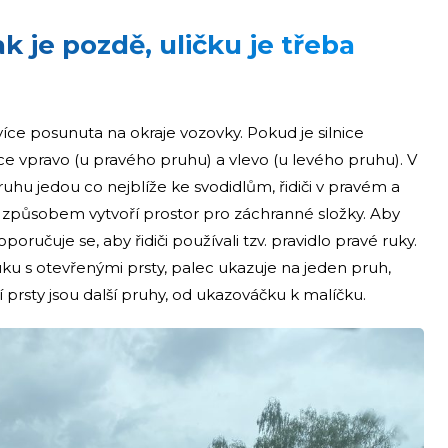
ak je pozdě, uličku je třeba
íce posunuta na okraje vozovky. Pokud je silnice
ce vpravo (u pravého pruhu) a vlevo (u levého pruhu). V
pruhu jedou co nejblíže ke svodidlům, řidiči v pravém a
to způsobem vytvoří prostor pro záchranné složky. Aby
oporučuje se, aby řidiči používali tzv. pravidlo pravé ruky.
u s otevřenými prsty, palec ukazuje na jeden pruh,
í prsty jsou další pruhy, od ukazováčku k malíčku.