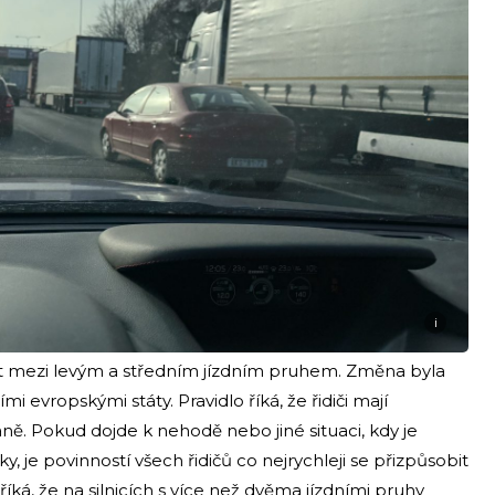
i
řet mezi levým a středním jízdním pruhem. Změna byla
mi evropskými státy. Pravidlo říká, že řidiči mají
raně. Pokud dojde k nehodě nebo jiné situaci, kdy je
y, je povinností všech řidičů co nejrychleji se přizpůsobit
 říká, že na silnicích s více než dvěma jízdními pruhy