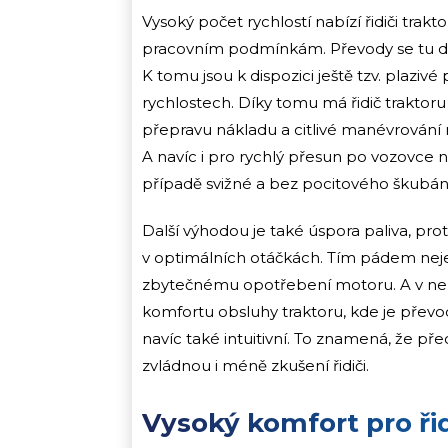
Vysoký počet rychlostí nabízí řidiči tra
pracovním podmínkám. Převody se tu dělí n
K tomu jsou k dispozici ještě tzv. plaziv
rychlostech. Díky tomu má řidič traktoru
přepravu nákladu a citlivé manévrování
A navíc i pro rychlý přesun po vozovce 
případě svižné a bez pocitového škubání
Další výhodou je také úspora paliva, pro
v optimálních otáčkách. Tím pádem nejen
zbytečnému opotřebení motoru. A v ne
komfortu obsluhy traktoru, kde je převo
navíc také intuitivní. To znamená, že př
zvládnou i méně zkušení řidiči.
Vysoký komfort pro ři