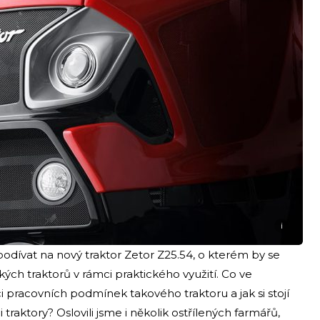
i
odívat na nový traktor Zetor Z25.54, o kterém by se
ských traktorů v rámci praktického využití. Co ve
 pracovních podmínek takového traktoru a jak si stojí
raktory? Oslovili jsme i několik ostřílených farmářů,