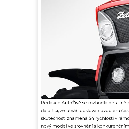
Redakce AutoŽivě se rozhodla detailně p
dalo říci, že utváří doslova novou éru če
skutečnosti znamená 54 rychlostí v rámci
nový model ve srovnání s konkurenčními t