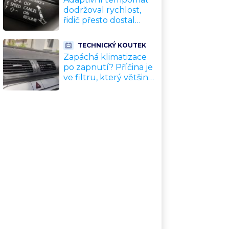
která vás v EU mohou
dodržoval rychlost,
stát tisíce
řidič přesto dostal
pokutu a body. Chyba
je v odstupu, který si
TECHNICKÝ KOUTEK
auto samo zvolí
Zapáchá klimatizace
po zapnutí? Příčina je
ve filtru, který většina
řidičů nikdy
nevyměnila