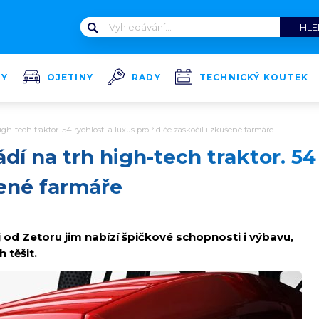
TY
OJETINY
RADY
TECHNICKÝ KOUTEK
h-tech traktor. 54 rychlostí a luxus pro řidiče zaskočil i zkušené farmáře
í na trh high-tech traktor. 54 
šené farmáře
 od Zetoru jim nabízí špičkové schopnosti i výbavu,
 těšit.