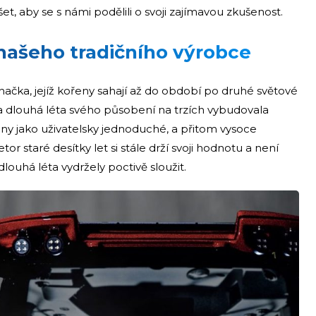
et, aby se s námi podělili o svoji zajímavou zkušenost.
našeho tradičního výrobce
značka, jejíž kořeny sahají až do období po druhé světové
i za dlouhá léta svého působení na trzích vybudovala
ímány jako uživatelsky jednoduché, a přitom vysoce
or staré desítky let si stále drží svoji hodnotu a není
í dlouhá léta vydržely poctivě sloužit.