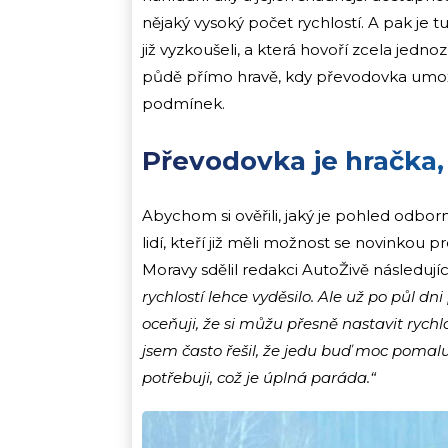
nějaký vysoký počet rychlostí. A pak je tu
již vyzkoušeli, a která hovoří zcela jedn
půdě přímo hravě, kdy převodovka umožň
podmínek.
Převodovka je hračka,
Abychom si ověřili, jaký je pohled odborn
lidí, kteří již měli možnost se novinkou 
Moravy sdělil redakci AutoŽivě následují
rychlostí lehce vyděsilo. Ale už po půl dni
oceňuji, že si můžu přesně nastavit rychl
jsem často řešil, že jedu buď moc pomalu, 
potřebuji, což je úplná paráda.“