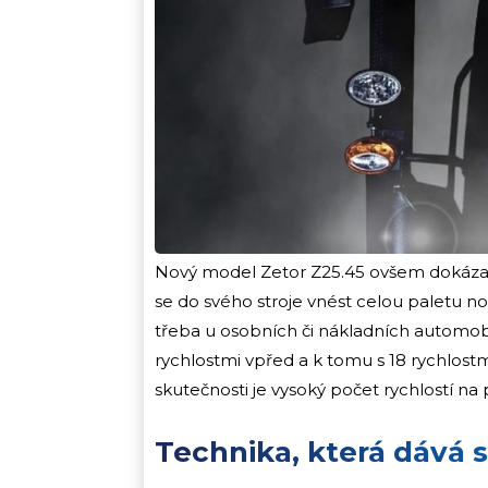
Nový model Zetor Z25.45 ovšem dokázal,
se do svého stroje vnést celou paletu n
třeba u osobních či nákladních automobi
rychlostmi vpřed a k tomu s 18 rychlostm
skutečnosti je vysoký počet rychlostí na 
Technika, která dává 