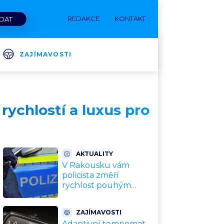
REDAKCE
KONTAKT
ZAJÍMAVOSTI
rychlostí a luxus pro
AKTUALITY
V Rakousku vám
policista změří
rychlost pouhým
odhadem a soud mu
dá za pravdu. Seznam
ZAJÍMAVOSTI
podivných pravidel,
Adaptivní tempomat