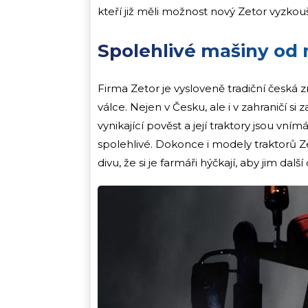
kteří již měli možnost nový Zetor vyzkouš
Spolehlivé mašiny od 
Firma Zetor je vysloveně tradiční česká 
válce. Nejen v Česku, ale i v zahraničí s
vynikající pověst a její traktory jsou vn
spolehlivé. Dokonce i modely traktorů Zet
divu, že si je farmáři hýčkají, aby jim dalš