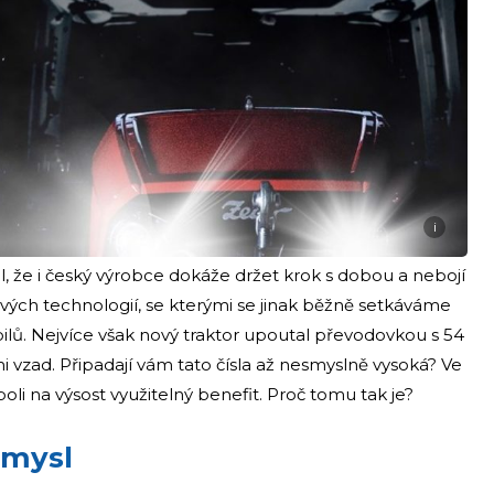
i
 že i český výrobce dokáže držet krok s dobou a nebojí
ových technologií, se kterými se jinak běžně setkáváme
lů. Nejvíce však nový traktor upoutal převodovkou s 54
i vzad. Připadají vám tato čísla až nesmyslně vysoká? Ve
poli na výsost využitelný benefit. Proč tomu tak je?
smysl