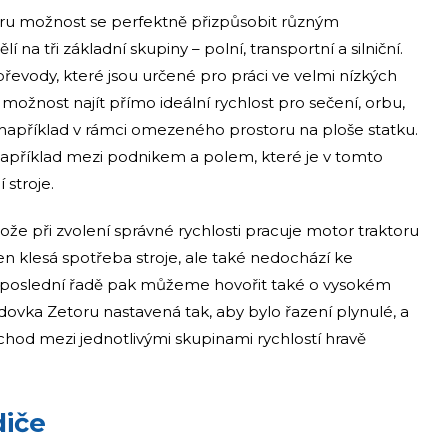
ktoru možnost se perfektně přizpůsobit různým
a tři základní skupiny – polní, transportní a silniční.
é převody, které jsou určené pro práci ve velmi nízkých
 možnost najít přímo ideální rychlost pro sečení, orbu,
 například v rámci omezeného prostoru na ploše statku.
například mezi podnikem a polem, které je v tomto
 stroje.
tože při zvolení správné rychlosti pracuje motor traktoru
 klesá spotřeba stroje, ale také nedochází ke
poslední řadě pak můžeme hovořit také o vysokém
dovka Zetoru nastavená tak, aby bylo řazení plynulé, a
echod mezi jednotlivými skupinami rychlostí hravě
diče