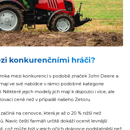
i
ezi konkurenčními hráči?
í novinka mezi konkurencí v podobě značek John Deere a
i mají ve své nabídce v rámci podobné kategorie
 Některé jejich modely jich mají k dispozici i více, ale
zovací ceně než v případě našeho Zetoru.
začíná na cenovce, která je až o 20 % nižší než
 Navíc čeští farmáři určitě dokáží ocenit levnější
ost, což může být v jejich očích dokonce podstatnější než