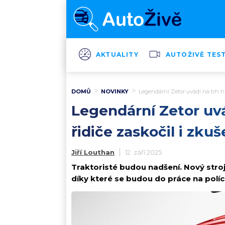
AKTUALITY
AUTOŽIVĚ TES
DOMŮ
NOVINKY
Legendární Zetor uvádí na trh hig
Legendární Zetor uvád
řidiče zaskočil i zku
Jiří Louthan
12. září 2025
Traktoristé budou nadšení. Nový stroj
díky které se budou do práce na polích