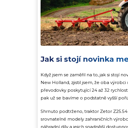
Jak si stojí novinka m
Když jsem se zaměřil na to, jak si stoj
New Holland, zjistil jsem, že oba výrobc
převodovky poskytující 24 až 32 rychlostí.
pak už se bavíme o podstatně vyšší poři
Shrnuto podtrženo, traktor Zetor Z25.54 
srovnatelné modely zahraničních výrobců.
náhradní díly a jejich snadnější dostupn