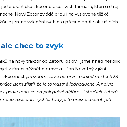
 ještě praktická zkušenost českých farmářů, kteří si stroj
označně. Nový Zetor zvládá orbu i na vysloveně těžké
uje jemné vyladění rychlosti přesně podle aktuálních
 ale chce to zvyk
íků na nový traktor od Zetoru, oslovili jsme hned několik
projet v rámci běžného provozu. Pan Novotný z jižní
cí zkušenost:
„Přiznám se, že na první pohled mě těch 54
 práce jsem zjistil, že je to vlastně jednoduché. A nejvíc
ost podle toho, co na poli právě dělám. U starších Zetorů
nebo zase příliš rychle. Tady je to přesně akorát, jak