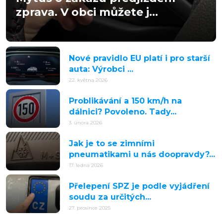
zprava. V obci můžete j...
Nové pravidlo EU platí i pro starší
auta: Výrobci ...
22. května 2026
Problikávání a 150 km/h na
dálnici? Povoleno. Tady...
3. února 2026
Jak je to se zimními
pneumatikami u nás doopravdy?...
17. ledna 2026
Přelepení SPZ je podle vyjádření
soudu za určitých...
27. prosince 2025