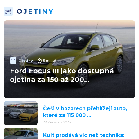
OJETINY
Ojetiny
|
5 minut
Ford Focus III jako dostupná
ojetina za 150 až 200...
Češi v bazarech přehlížejí auto,
které za 115 000 ...
28. července 2026
Kult prodává víc než technika: