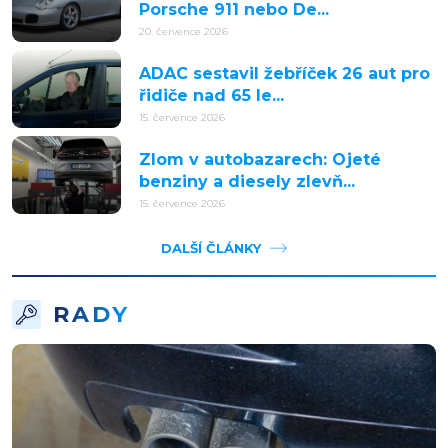
Porsche 911 nebo De...
20. července 2026
ADAC sestavil žebříček 26 aut pro
řidiče nad 65 le...
15. července 2026
Zlom v autobazarech: Ojeté
benziny a diesely zlevň...
15. července 2026
DALŠÍ ČLÁNKY
RADY