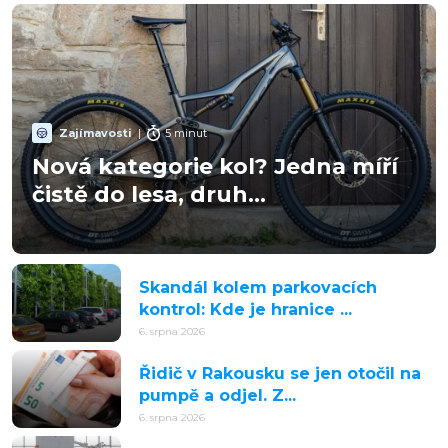
Zajímavosti
|
5 minut
Nová kategorie kol? Jedna míří
čistě do lesa, druh...
Skandál kolem parkovacích
kontrol: Kde je hranice ...
6. srpna 2026
Řidič v Rakousku se jen otočil na
pumpě a odjel. Z...
6. srpna 2026