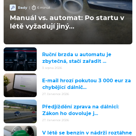
Rady
|
6 minut
Manuál vs. automat: Po startu v
létě vyžadují jiný...
Ruční brzda u automatu je
zbytečná, stačí zařadit ...
3. srpna 2026
E-mail hrozí pokutou 3 000 eur za
chybějící dálnič...
27. července 2026
Předjíždění zprava na dálnici:
Zákon ho dovoluje j...
27. července 2026
V létě se benzín v nádrži roztáhne