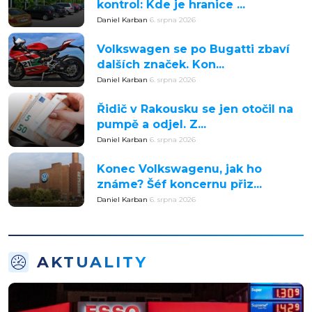
kontrol: Kde je hranice ...
Daniel Karban
6. srpna 2026
Volkswagen se po Bugatti zbaví
dalších značek. Kon...
Daniel Karban
6. srpna 2026
Řidič v Rakousku se jen otočil na
pumpě a odjel. Z...
Daniel Karban
6. srpna 2026
Konec Volkswagenu, jak ho
známe? Šéf koncernu přiz...
Daniel Karban
6. srpna 2026
AKTUALITY