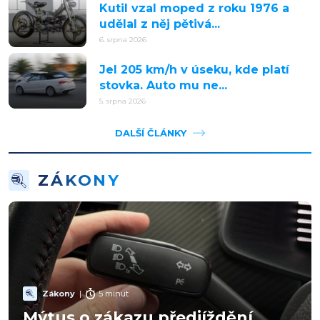
Kutil vzal moped z roku 1976 a
udělal z něj pětivá...
6. srpna 2026
Jel 205 km/h v úseku, kde platí
stovka. Auto mu ne...
5. srpna 2026
DALŠÍ ČLÁNKY
ZÁKONY
Zákony
|
5 minut
Mýtus o zákazu předjíždění