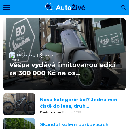
Motocykly
|
4 minuty
Vespa vydává limitovanou edici
za 300 000 Kč na os...
Nová kategorie kol? Jedna míří
čistě do lesa, druh...
Daniel Karban
6. srpna 2026
Skandál kolem parkovacích