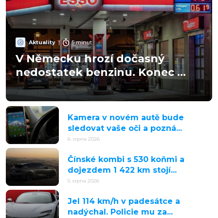
Aktuality
|
5 minut
V Německu hrozí dočasný
nedostatek benzinu. Konec ...
Kamera v novém autě bude
sledovat vaše oči a pozná...
6. srpna 2026
Čínské kombi s 530 koňmi a
dojezdem 1 422 km stojí...
5. srpna 2026
Jel 114 km/h v padesátce a
nadýchal. Policie mu za...