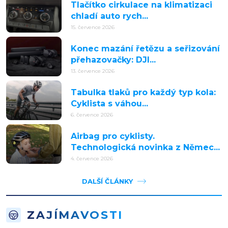
Tlačítko cirkulace na klimatizaci
chladí auto rych...
15. července 2026
Konec mazání řetězu a seřizování
přehazovačky: DJI...
13. července 2026
Tabulka tlaků pro každý typ kola:
Cyklista s váhou...
6. července 2026
Airbag pro cyklisty.
Technologická novinka z Němec...
4. července 2026
DALŠÍ ČLÁNKY
ZAJÍMAVOSTI