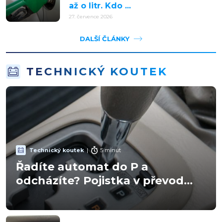
až o litr. Kdo ...
27. července 2026
DALŠÍ ČLÁNKY
TECHNICKÝ KOUTEK
Technický koutek
|
5 minut
Řadíte automat do P a
odcházíte? Pojistka v převod...