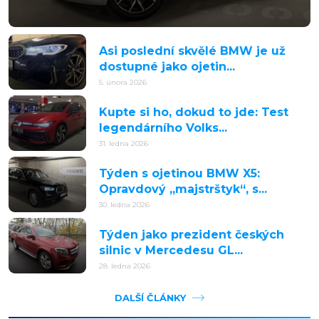
Asi poslední skvělé BMW je už
dostupné jako ojetin...
5. února 2026
Kupte si ho, dokud to jde: Test
legendárního Volks...
31. ledna 2026
Týden s ojetinou BMW X5:
Opravdový „majstrštyk“, s...
30. ledna 2026
Týden jako prezident českých
silnic v Mercedesu GL...
28. ledna 2026
DALŠÍ ČLÁNKY