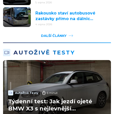
5. srpna 2026
Rakousko staví autobusové
zastávky přímo na dálnic...
4. srpna 2026
DALŠÍ ČLÁNKY
AUTOŽIVĚ TESTY
AutoŽivě Testy
|
6 minut
Týdenní test: Jak jezdí ojeté
BMW X3 s nejlevnější...