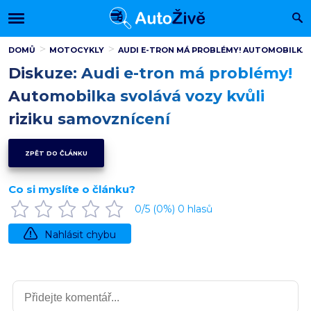
DOMŮ
MOTOCYKLY
AUDI E-TRON MÁ PROBLÉMY! AUTOMOBILKA 
Diskuze: Audi e-tron má problémy!
Automobilka svolává vozy kvůli
riziku samovznícení
ZPĚT DO ČLÁNKU
Co si myslíte o článku?
0
/5 (
0
%)
0
hlasů
Nahlásit chybu