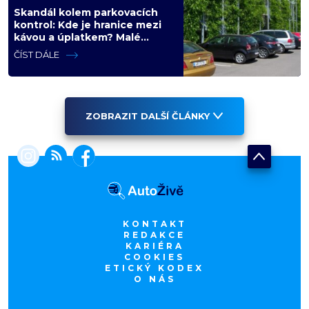
Skandál kolem parkovacích
kontrol: Kde je hranice mezi
kávou a úplatkem? Malé
město, malá výhoda, velký
ČÍST DÁLE
problém
ZOBRAZIT DALŠÍ ČLÁNKY
KONTAKT
REDAKCE
KARIÉRA
COOKIES
ETICKÝ KODEX
O NÁS