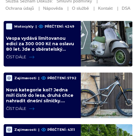
Motocykly
|
PŘEČTENÍ: 4249
Vespa vydává limitovanou
edici za 300 000 Kč na oslavu
80 let. Jde o sběratelský
kalkul místo jízdního upgradu
ČÍST DÁLE
Zajímavosti
|
PŘEČTENÍ: 5792
Nová kategorie kol? Jedna
míří čistě do lesa, druhá chce
nahradit dnešní silničky.
Cyklisté mají rozporuplné
ČÍST DÁLE
názory
Zajímavosti
|
PŘEČTENÍ: 4311