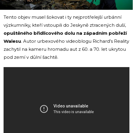
Tento objev musel šokovat i ty nejprotřelejší urbánní
výzkumníky, kteří vstoupili do Jeskyně ztracených duší,
opuštěného břidlicového dolu na západním pobřeží
Walesu
. Autor urbexového videoblogu Richard’s Reality
zachytil na kameru hromadu aut z 60. a 70. let ukrytou
pod zemí v důlní šachtě.