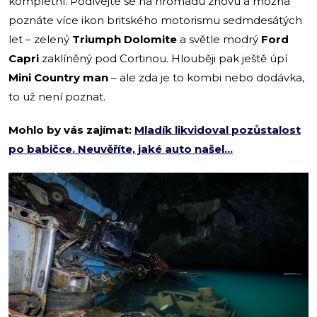
kompletní. Podívejte se na hromadu znovu a možná
poznáte více ikon britského motorismu sedmdesátých
let – zelený
Triumph Dolomite
a světle modrý
Ford
Capri
zaklíněný pod Cortinou. Hlouběji pak ještě úpí
Mini Country man
– ale zda je to kombi nebo dodávka,
to už není poznat.
Mohlo by vás zajímat:
Mladík likvidoval pozůstalost
po babičce. Neuvěříte, jaké auto našel…