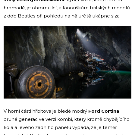
hromadě, je ohromující, a fanouškům britských modelů
z dob Beatles při pohledu na ně určitě ukápne slza.
V horní části hřbitova je bledě modrý
Ford Cortina
druhé generac ve verzi kombi, který kromě chybějícího
kola a levého zadního panelu vypadá, že je téměř