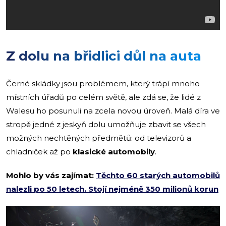
Z dolu na břidlici důl na auta
Černé skládky jsou problémem, který trápí mnoho
místních úřadů po celém světě, ale zdá se, že lidé z
Walesu ho posunuli na zcela novou úroveň. Malá díra ve
stropě jedné z jeskyň dolu umožňuje zbavit se všech
možných nechtěných předmětů: od televizorů a
chladniček až po
klasické automobily
.
Mohlo by vás zajímat:
Těchto 60 starých automobilů
nalezli po 50 letech. Stojí nejméně 350 milionů korun