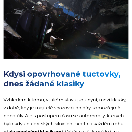
Kdysi opovrhované tuctovky,
dnes žádané klasiky
Vzhledem k tomu, v jakém stavu jsou nyní, mezi klasiky,
v době, kdy je majitelé shazovali do díry, samozřejmě
nepatřily. Ale s postupem času se automobily, kterých
bylo kdysi na britských silnicích tucet na každém rohu,
staly ceněnými klasikami
. Výběr vozů, které leží na