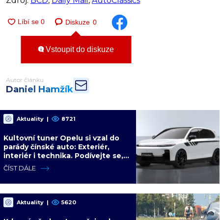
Zdroj:
BCD
,
Daily Mail
,
AutoClassics
Diskuze
0
Vstoupit do diskuze
Autor článku
Daniel Hamžík
Aktuality
|
8721
Kultovní tuner Opelu si vzal do
parády čínské auto: Exteriér,
interiér i technika. Podívejte se,
jakého výsledku dosáhl s
ČÍST DÁLE
Leapmotorem
Aktuality
|
5620