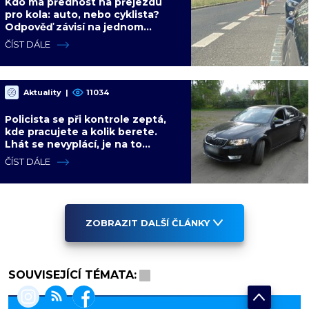
Kdo má přednost na přejezdu
pro kola: auto, nebo cyklista?
Odpověď závisí na jednom
detailu, který většina řidičů
ČÍST DÁLE
nezná
Aktuality
|
11034
Policista se při kontrole zeptá,
kde pracujete a kolik berete.
Lhát se nevyplácí, je na to
konkrétní paragraf
ČÍST DÁLE
ZOBRAZIT DALŠÍ ČLÁNKY
SOUVISEJÍCÍ TÉMATA: