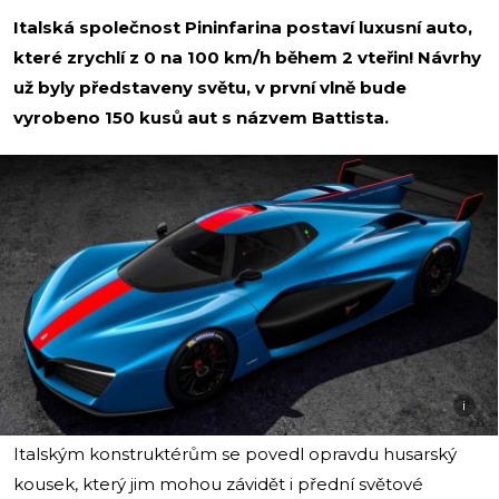
Italská společnost Pininfarina postaví luxusní auto,
které zrychlí z 0 na 100 km/h během 2 vteřin! Návrhy
už byly představeny světu, v první vlně bude
vyrobeno 150 kusů aut s názvem Battista.
i
Italským konstruktérům se povedl opravdu husarský
kousek, který jim mohou závidět i přední světové