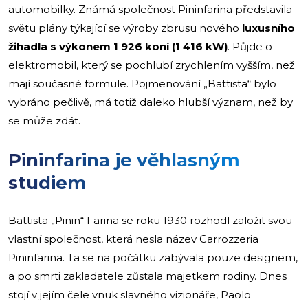
automobilky. Známá společnost Pininfarina představila
světu plány týkající se výroby zbrusu nového
luxusního
žihadla s výkonem 1 926 koní (1 416 kW)
. Půjde o
elektromobil, který se pochlubí zrychlením vyšším, než
mají současné formule. Pojmenování „Battista“ bylo
vybráno pečlivě, má totiž daleko hlubší význam, než by
se může zdát.
Pininfarina je věhlasným
studiem
Battista „Pinin“ Farina se roku 1930 rozhodl založit svou
vlastní společnost, která nesla název Carrozzeria
Pininfarina. Ta se na počátku zabývala pouze designem,
a po smrti zakladatele zůstala majetkem rodiny. Dnes
stojí v jejím čele vnuk slavného vizionáře, Paolo