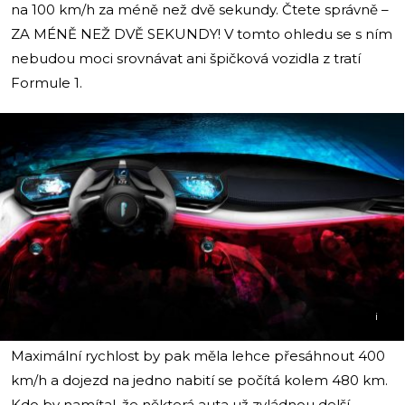
na 100 km/h za méně než dvě sekundy. Čtete správně –
ZA MÉNĚ NEŽ DVĚ SEKUNDY! V tomto ohledu se s ním
nebudou moci srovnávat ani špičková vozidla z tratí
Formule 1.
i
Maximální rychlost by pak měla lehce přesáhnout 400
km/h a dojezd na jedno nabití se počítá kolem 480 km.
Kdo by namítal, že některá auta už zvládnou delší