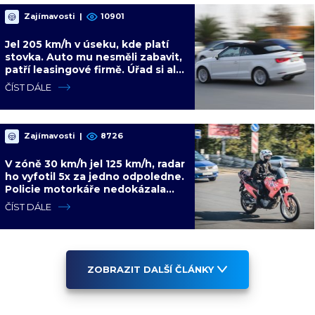
Zajímavosti
|
10901
Jel 205 km/h v úseku, kde platí
stovka. Auto mu nesměli zabavit,
patří leasingové firmě. Úřad si ale
poradil jinak
ČÍST DÁLE
Zajímavosti
|
8726
V zóně 30 km/h jel 125 km/h, radar
ho vyfotil 5x za jedno odpoledne.
Policie motorkáře nedokázala
zastavit
ČÍST DÁLE
ZOBRAZIT DALŠÍ ČLÁNKY