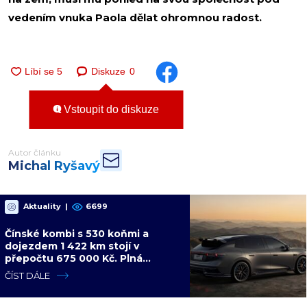
vedením vnuka Paola dělat ohromnou radost.
Diskuze
0
Vstoupit do diskuze
Autor článku
Michal Ryšavý
Aktuality
|
6699
Čínské kombi s 530 koňmi a
dojezdem 1 422 km stojí v
přepočtu 675 000 Kč. Plná
výbava je v ceně, VW a BMW mají
ČÍST DÁLE
problém