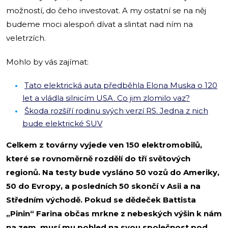
možností, do čeho investovat. A my ostatní se na něj
budeme moci alespoň dívat a slintat nad ním na
veletrzích.
Mohlo by vás zajímat:
Tato elektrická auta předběhla Elona Muska o 120
let a vládla silnicím USA. Co jim zlomilo vaz?
Škoda rozšíří rodinu svých verzí RS. Jedna z nich
bude elektrické SUV
Celkem z továrny vyjede ven 150 elektromobilů,
které se rovnoměrně rozdělí do tří světových
regionů. Na testy bude vysláno 50 vozů do Ameriky,
50 do Evropy, a posledních 50 skončí v Asii a na
Středním východě. Pokud se dědeček Battista
„Pinin“ Farina občas mrkne z nebeských výšin k nám
na zem, musí mu pohled na svou společnost pod