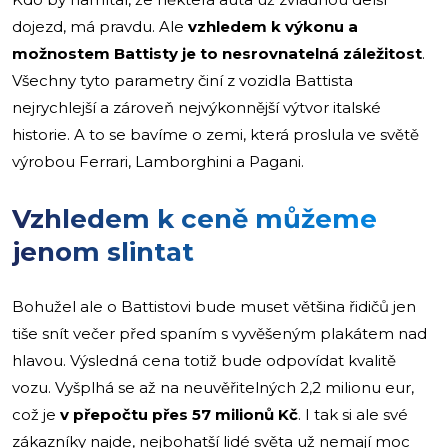
dojezd, má pravdu. Ale
vzhledem k výkonu a
možnostem Battisty je to nesrovnatelná záležitost
.
Všechny tyto parametry činí z vozidla Battista
nejrychlejší a zároveň nejvýkonnější výtvor italské
historie. A to se bavíme o zemi, která proslula ve světě
výrobou Ferrari, Lamborghini a Pagani.
Vzhledem k ceně můžeme
jenom slintat
Bohužel ale o Battistovi bude muset většina řidičů jen
tiše snít večer před spaním s vyvěšeným plakátem nad
hlavou. Výsledná cena totiž bude odpovídat kvalitě
vozu. Vyšplhá se až na neuvěřitelných 2,2 milionu eur,
což je
v přepočtu přes 57 milionů Kč
. I tak si ale své
zákazníky najde, nejbohatší lidé světa už nemají moc