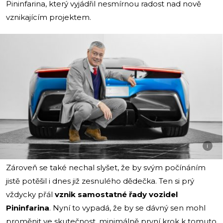
Pininfarina, který vyjádřil nesmírnou radost nad nově
vznikajícím projektem.
i
Zároveň se také nechal slyšet, že by svým počínáním
jistě potěšil i dnes již zesnulého dědečka. Ten si prý
vždycky přál
vznik samostatné řady vozidel
Pininfarina
. Nyní to vypadá, že by se dávný sen mohl
proměnit ve skutečnost, minimálně první krok k tomuto