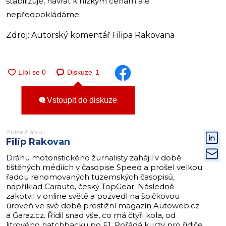
stabilizuje, návrat k nízkým cenám ale
nepředpokládáme.
Zdroj: Autorský komentář Filipa Rakovana
Diskuze
1
Vstoupit do diskuze
Autor článku
Filip Rakovan
Dráhu motoristického žurnalisty zahájil v době
tištěných médiích v časopise Speed a prošel velkou
řadou renomovaných tuzemských časopisů,
například Carauto, český TopGear. Následně
zakotvil v online světě a pozvedl na špičkovou
úroveň ve své době prestižní magazín Autoweb.cz
a Garaz.cz. Řídil snad vše, co má čtyři kola, od
litrového hatchbacku po F1. Pořádá kurzy pro řidiče