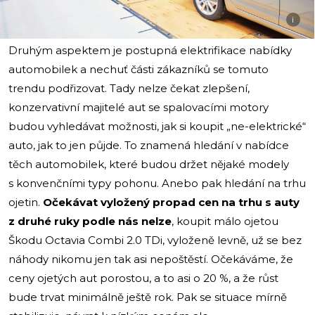
i
Druhým aspektem je postupná elektrifikace nabídky
automobilek a nechuť části zákazníků se tomuto
trendu podřizovat. Tady nelze čekat zlepšení,
konzervativní majitelé aut se spalovacími motory
budou vyhledávat možnosti, jak si koupit „ne-elektrické“
auto, jak to jen půjde. To znamená hledání v nabídce
těch automobilek, které budou držet nějaké modely
s konvenčními typy pohonu. Anebo pak hledání na trhu
ojetin.
Očekávat vyložený propad cen na trhu s auty
z druhé ruky podle nás nelze
, koupit málo ojetou
Škodu Octavia Combi 2.0 TDi, vyloženě levně, už se bez
náhody nikomu jen tak asi nepoštěstí. Očekáváme, že
ceny ojetých aut porostou, a to asi o 20 %, a že růst
bude trvat minimálně ještě rok. Pak se situace mírně