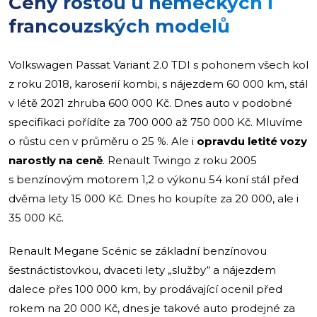
Ceny rostou u německých i
francouzských modelů
Volkswagen Passat Variant 2.0 TDI s pohonem všech kol
z roku 2018, karoserií kombi, s nájezdem 60 000 km, stál
v létě 2021 zhruba 600 000 Kč. Dnes auto v podobné
specifikaci pořídíte za 700 000 až 750 000 Kč. Mluvíme
o růstu cen v průměru o 25 %. Ale i
opravdu letité vozy
narostly na ceně
. Renault Twingo z roku 2005
s benzínovým motorem 1,2 o výkonu 54 koní stál před
dvěma lety 15 000 Kč. Dnes ho koupíte za 20 000, ale i
35 000 Kč.
Renault Megane Scénic se základní benzínovou
šestnáctistovkou, dvaceti lety „služby“ a nájezdem
dalece přes 100 000 km, by prodávající ocenil před
rokem na 20 000 Kč, dnes je takové auto prodejné za