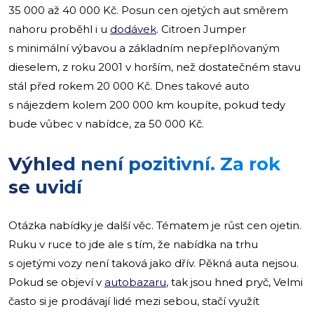
35 000 až 40 000 Kč. Posun cen ojetých aut směrem
nahoru proběhl i u
dodávek
. Citroen Jumper
s minimální výbavou a základním nepřeplňovaným
dieselem, z roku 2001 v horším, než dostatečném stavu
stál před rokem 20 000 Kč. Dnes takové auto
s nájezdem kolem 200 000 km koupíte, pokud tedy
bude vůbec v nabídce, za 50 000 Kč.
Výhled není pozitivní. Za rok
se uvidí
Otázka nabídky je další věc. Tématem je růst cen ojetin.
Ruku v ruce to jde ale s tím, že nabídka na trhu
s ojetými vozy není taková jako dřív. Pěkná auta nejsou.
Pokud se objeví v
autobazaru
, tak jsou hned pryč, Velmi
často si je prodávají lidé mezi sebou, stačí využít