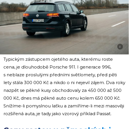
i
Typickým zástupcem ojetého auta, kterému roste
cena, je dlouhodobě Porsche 911. I generace 996,
s neblaze proslulými předními světlomety, před pěti
lety stála 300 000 Kč a nikdo o ni nejevil zájem. Dva roky
nazpět se pěkné kusy obchodovaly za 450 000 až 500
000 Kč, dnes má pěkné auto cenu kolem 650 000 Kč.
Snížíme-li pomyslnou laťku a zamíříme-li mezi masověji
rozšířená auta, je tady jako vzorový příklad Passat.