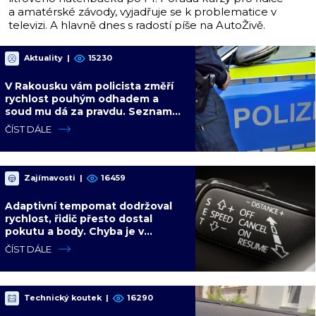
a amatérské závody, vyjadřuje se k problematice v
televizi. A hlavně dnes s radostí píše na AutoŽivě.
Aktuality
|
15230
V Rakousku vám policista změří
rychlost pouhým odhadem a
soud mu dá za pravdu. Seznam
podivných pravidel, která vás v EU
ČÍST DÁLE
mohou stát tisíce
Zajímavosti
|
16459
Adaptivní tempomat dodržoval
rychlost, řidič přesto dostal
pokutu a body. Chyba je v
odstupu, který si auto samo zvolí
ČÍST DÁLE
Technický koutek
|
16290