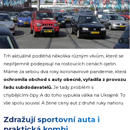
i
Trh aktuálně podléhá několika různým vlivům, které se
nepříjemně podepisují na rostoucích cenách ojetin.
Máme za sebou dva roky koronavirové pandemie, která
ochromila obchod s auty obecně, vyřadila z provozu
řadu subdodavatelů.
Je tady problém s
chybějícími čipy. A do toho vypukla válka na Ukrajině. To
vše spolu souvisí. A žene ceny aut z druhé ruky nahoru.
Zdražují sportovní auta i
praktická kombi