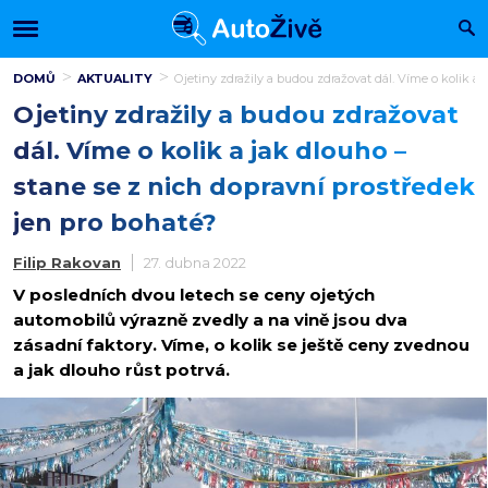
DOMŮ
AKTUALITY
Ojetiny zdražily a budou zdražovat dál. Víme o kolik a
Ojetiny zdražily a budou zdražovat
dál. Víme o kolik a jak dlouho –
stane se z nich dopravní prostředek
jen pro bohaté?
Filip Rakovan
27. dubna 2022
V posledních dvou letech se ceny ojetých
automobilů výrazně zvedly a na vině jsou dva
zásadní faktory. Víme, o kolik se ještě ceny zvednou
a jak dlouho růst potrvá.