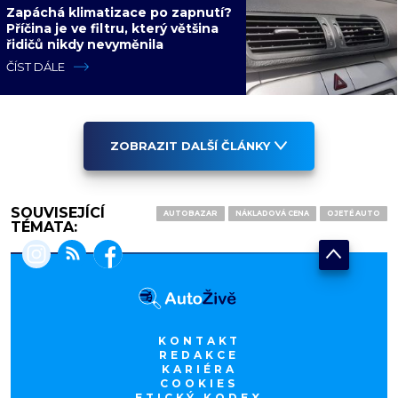
Zapáchá klimatizace po zapnutí?
Příčina je ve filtru, který většina
řidičů nikdy nevyměnila
ČÍST DÁLE
ZOBRAZIT DALŠÍ ČLÁNKY
SOUVISEJÍCÍ
AUTOBAZAR
NÁKLADOVÁ CENA
OJETÉ AUTO
TÉMATA:
KONTAKT
REDAKCE
KARIÉRA
COOKIES
ETICKÝ KODEX