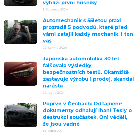
vyhlíží první hříšníky
1. července 2024
Automechanik s 55letou praxí
prozradil 5 podvodů, které před
vámi zatajil každý mechanik. I ten
váš
22. června 2024
Japonská automobilka 30 let
falšovala výsledky
bezpečnostních testů. Okamžitě
zastavuje výrobu i prodej, skandál
narůstá
27. ledna 2024
Poprvé v Čechách: Odtajněné
dokumenty odhalují lhaní Tesly o
destrukci součástek. Oni věděli,
že jsou vadné
14. ledna 2024