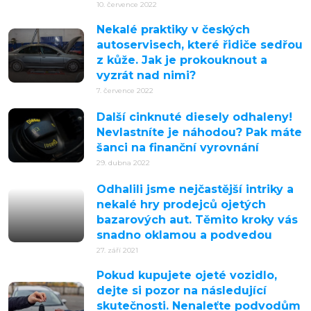
10. července 2022
Nekalé praktiky v českých
autoservisech, které řidiče sedřou
z kůže. Jak je prokouknout a
vyzrát nad nimi?
7. července 2022
Další cinknuté diesely odhaleny!
Nevlastníte je náhodou? Pak máte
šanci na finanční vyrovnání
29. dubna 2022
Odhalili jsme nejčastější intriky a
nekalé hry prodejců ojetých
bazarových aut. Těmito kroky vás
snadno oklamou a podvedou
27. září 2021
Pokud kupujete ojeté vozidlo,
dejte si pozor na následující
skutečnosti. Nenaleťte podvodům