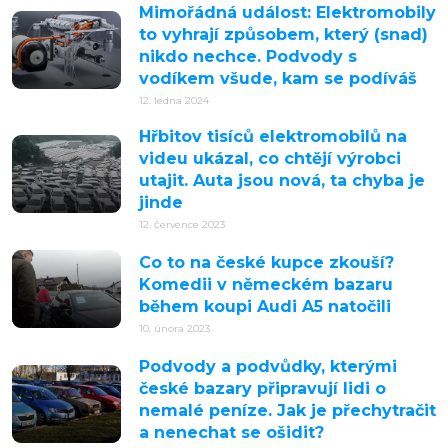
Mimořádná událost: Elektromobily
to vyhrají způsobem, který (snad)
nikdo nechce. Podvody s
vodíkem všude, kam se podíváš
12. ledna 2024
Hřbitov tisíců elektromobilů na
videu ukázal, co chtějí výrobci
utajit. Auta jsou nová, ta chyba je
jinde
12. července 2023
Co to na české kupce zkouší?
Komedii v německém bazaru
během koupi Audi A5 natočili
10. února 2023
Podvody a podvůdky, kterými
české bazary připravují lidi o
nemalé peníze. Jak je přechytračit
a nenechat se ošidit?