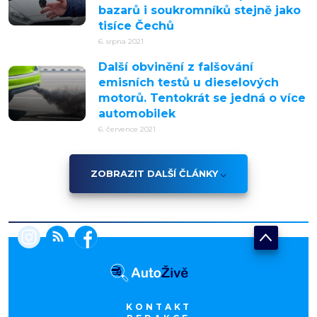
bazarů i soukromníků stejně jako
tisíce Čechů
6. srpna 2021
Další obvinění z falšování
emisních testů u dieselových
motorů. Tentokrát se jedná o více
automobilek
6. července 2021
ZOBRAZIT DALŠÍ ČLÁNKY
KONTAKT