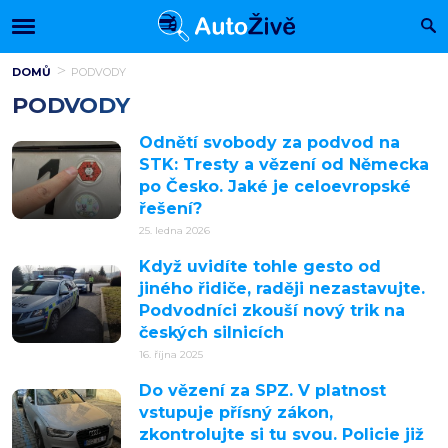
DOMŮ
PODVODY
PODVODY
Odnětí svobody za podvod na
STK: Tresty a vězení od Německa
po Česko. Jaké je celoevropské
řešení?
25. ledna 2026
Když uvidíte tohle gesto od
jiného řidiče, raději nezastavujte.
Podvodníci zkouší nový trik na
českých silnicích
16. října 2025
Do vězení za SPZ. V platnost
vstupuje přísný zákon,
zkontrolujte si tu svou. Policie již